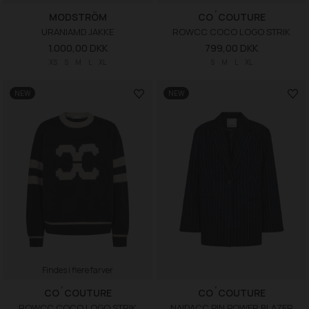
MODSTRÖM
CO´COUTURE
URANIAMD JAKKE
ROWCC COCO LOGO STRIK
1.000,00 DKK
799,00 DKK
XS
S
M
L
XL
S
M
L
XL
NEW
NEW
Findes i flere farver
CO´COUTURE
CO´COUTURE
ROWCC COCO LOGO STRIK
NAIDACC PIN POWER BLAZER