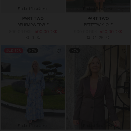
Findes i flere farver
Findes i flere farver
PART TWO
PART TWO
BELISIAPW TRØJE
BETTEPW KJOLE
800,00 DKK
400,00 DKK
900,00 DKK
450,00 DKK
XS
S
XL
32
34
36
40
SALE -50%
NEW
NEW
Findes i flere farver
Findes i flere farver