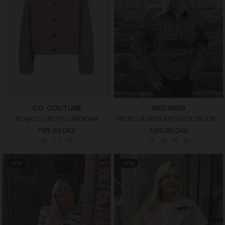
CO´COUTURE
NEO NOIR
ROWCC UTILITY CARDIGAN
NEOELLA MEDIUM CHECK SKJORTE
799,00 DKK
499,00 DKK
XS
S
L
XL
36
38
40
42
NEW
NEW