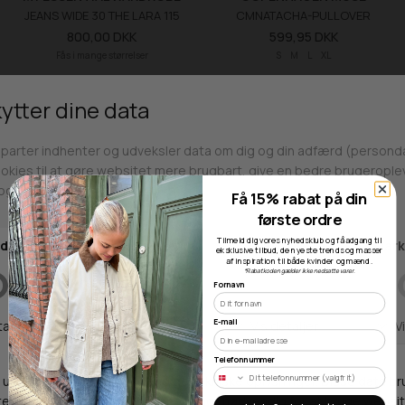
JEANS WIDE 30 THE LARA 115
CMNATACHA-PULLOVER
800,00 DKK
599,95 DKK
Fås i mange størrelser
S
M
L
XL
NEW
NEW
Få 15% rabat på din
første ordre
Tilmeld dig vores nyhedsklub og få adgang til
eksklusive tilbud, de nyeste trends og masser
af inspiration til både kvinder og mænd.
*Rabatkoden gælder ikke nedsatte varer.
Fornavn
E-mail
Findes i flere farver
MOS MOSH
MOS MOSH
Telefonnummer
MMKYLIE MILEY BLUSE
MMRIKALA MILEY BLUSE
899,00 DKK
799,00 DKK