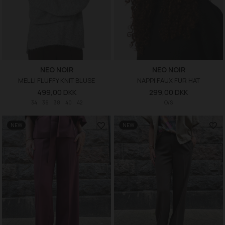
NEO NOIR
NEO NOIR
MELLI FLUFFY KNIT BLUSE
NAPPI FAUX FUR HAT
499,00 DKK
299,00 DKK
34
36
38
40
42
O/S
NEW
NEW