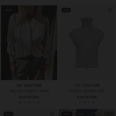
NEW
NEW
CO´COUTURE
CO´COUTURE
HELLYCC STRIPE V-SHIRT
ROWCC ZIP KNIT VEST
649,00 DKK
699,00 DKK
XS
S
M
L
XL
S
M
L
XL
NEW
BASIC
NEW