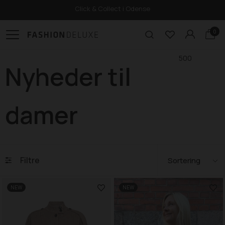
Click & Collect i Odense
0
500
Nyheder til
damer
Filtre
NEW
NEW