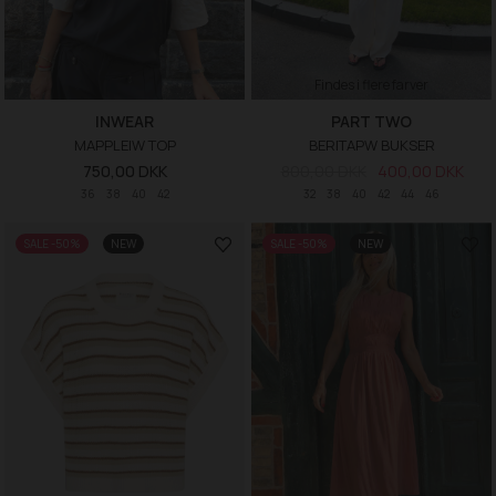
Findes i flere farver
INWEAR
PART TWO
MAPPLEIW TOP
BERITAPW BUKSER
750,00 DKK
800,00 DKK
400,00 DKK
36
38
40
42
32
38
40
42
44
46
SALE -50%
NEW
SALE -50%
NEW