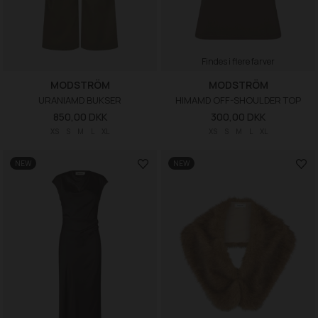
Findes i flere farver
MODSTRÖM
MODSTRÖM
URANIAMD BUKSER
HIMAMD OFF-SHOULDER TOP
850,00 DKK
300,00 DKK
XS
S
M
L
XL
XS
S
M
L
XL
NEW
NEW