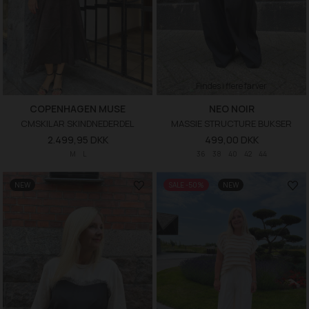
Findes i flere farver
COPENHAGEN MUSE
NEO NOIR
CMSKILAR SKINDNEDERDEL
MASSIE STRUCTURE BUKSER
2.499,95 DKK
499,00 DKK
M
L
36
38
40
42
44
NEW
SALE -50%
NEW