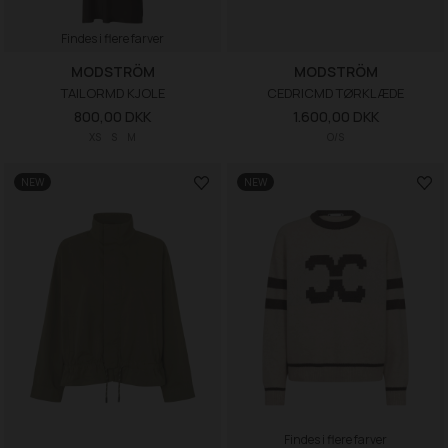
Findes i flere farver
MODSTRÖM
MODSTRÖM
TAILORMD KJOLE
CEDRICMD TØRKLÆDE
800,00 DKK
1.600,00 DKK
XS
S
M
O/S
NEW
NEW
Findes i flere farver