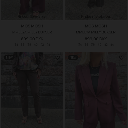
Findes i flere farver
Findes i flere farver
MOS MOSH
MOS MOSH
MMLEYA MILEY BUKSER
MMLEYA MILEY BUKSER
899,00 DKK
899,00 DKK
34
36
38
40
42
44
34
36
38
40
42
44
NEW
NEW