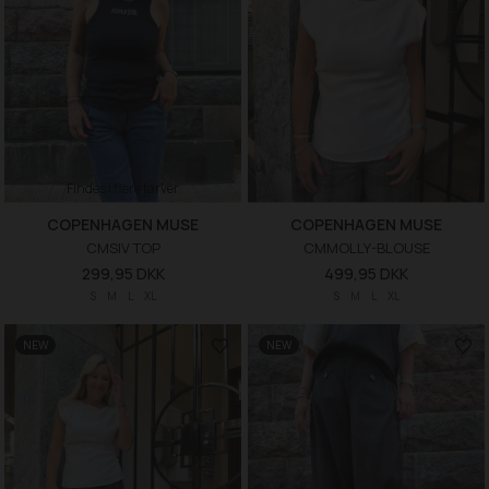
Findes i flere farver
COPENHAGEN MUSE
COPENHAGEN MUSE
CMSIV TOP
CMMOLLY-BLOUSE
299,95 DKK
499,95 DKK
S
M
L
XL
S
M
L
XL
NEW
NEW