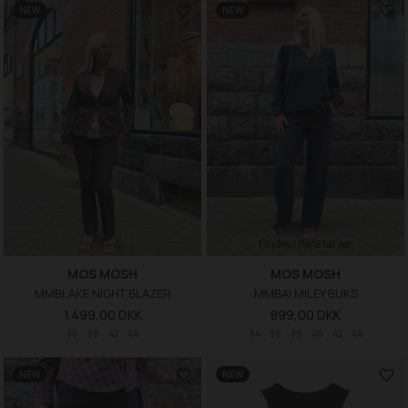
NEW
NEW
Findes i flere farver
MOS MOSH
MOS MOSH
MMBLAKE NIGHT BLAZER
MMBAI MILEY BUKS
1.499,00 DKK
899,00 DKK
36
38
42
44
34
36
38
40
42
44
NEW
NEW