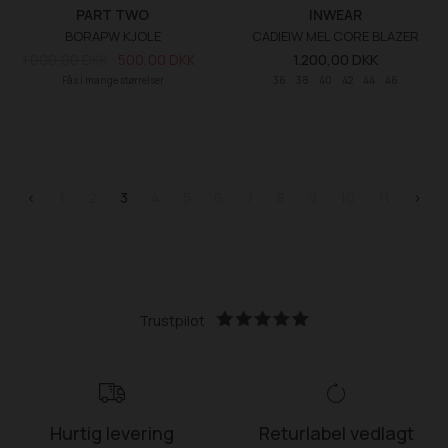
PART TWO
INWEAR
BORAPW KJOLE
CADIEIW MEL CORE BLAZER
1.000,00 DKK
500,00 DKK
1.200,00 DKK
Fås i mange størrelser
36
38
40
42
44
46
<
1
2
3
4
5
6
7
8
9
10
11
>
Trustpilot
Hurtig levering
Returlabel vedlagt