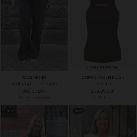
Findes i flere farver
MOS MOSH
COPENHAGEN MUSE
MMDARA DELUXE JEANS
CMSIV TOP
899,00 DKK
299,95 DKK
Fås i mange størrelser
S
M
L
XL
NEW
NEW