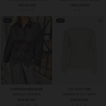
799,00 DKK
1.399,00 DKK
S
M
L
XL
S
M
L
NEW
NEW
COPENHAGEN MUSE
CO´COUTURE
CMDOLLY-SKJORTE
GRANNYCC LS T-SHIRT
999,95 DKK
399,00 DKK
XXS/XS
S/M
L/XL
S
M
L
XL