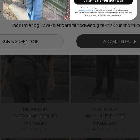
Ja tak - Send mig rabatkoden
34
36
38
40
42
44
XS
S
M
L
XL
*Ved at tilmelde dig vores nyhedsbrev accepterer du vores
persondatapolitik
, og du giver samtykke til, at vi må sende dig
markedsføring inden for vores produktsortiment via e-mail og SMS. Du
kan til enhver tid trække dit samtykke tilbage.
NEW
NEW
Findes i flere farver
Findes i flere farver
MOS MOSH
MOS MOSH
MMRIKALA MILEY BLUSE
MMBAI MILEY BUKSER
799,00 DKK
899,00 DKK
XS
S
M
L
XL
34
36
38
40
42
44