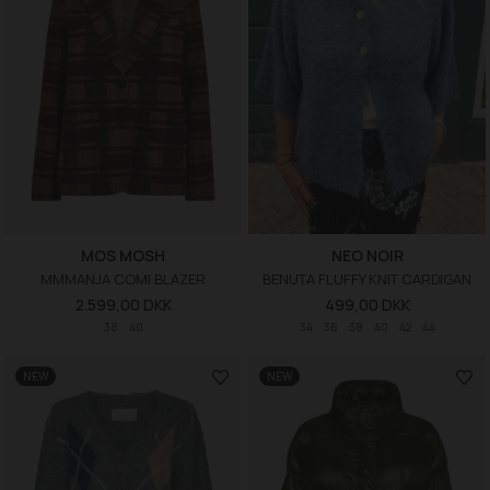
Findes i flere farver
MOS MOSH
NEO NOIR
MMMANJA COMI BLAZER
BENUTA FLUFFY KNIT CARDIGAN
2.599,00 DKK
499,00 DKK
38
40
34
36
38
40
42
44
NEW
NEW