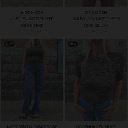
MOS MOSH
MOS MOSH
MMELLEN NIGHT BUKSER
MMLEONORA MILEY BLAZER
999,00 DKK
1.299,00 DKK
34
36
38
40
42
36
38
40
42
NEW
NEW
Findes i flere farver
MY ESSENTIAL WARDROBE
COPENHAGEN MUSE