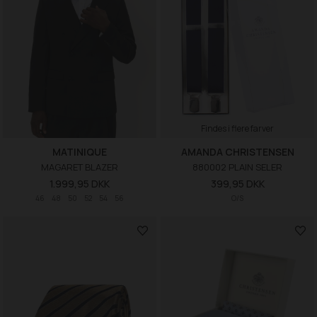
Findes i flere farver
MATINIQUE
AMANDA CHRISTENSEN
MAGARET BLAZER
880002 PLAIN SELER
1.999,95 DKK
399,95 DKK
46
48
50
52
54
56
O/S