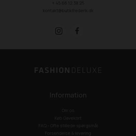
+ 45 66 12 38 25
kontakt@butikfrederik.dk
Information
Om os
Køb Gavekort
FAQ - Ofte stillede spørgsmål
Forsendelse & levering