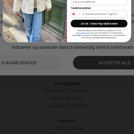
Telefonnummer
Ja tak - Send mig rabatkoden
*Ved at tilmelde dig vores nyhedsbrev accepterer du vores
Mr Frederik
persondatapolitik
, og du giver samtykke til, at vi må sende dig
markedsføring inden for vores produktsortiment via e-mail og SMS. Du
kan til enhver tid trække dit samtykke tilbage.
Rosengårdcentret
Adresse
Ørbækvej 75
5220 Odense SØ
Åbningstider
Man-Tors: 10.00-19.00
Fre: 10.00-19.00
Lør & Søn: 10.00-17.00
Kontakt
+ 45 66 15 79 95