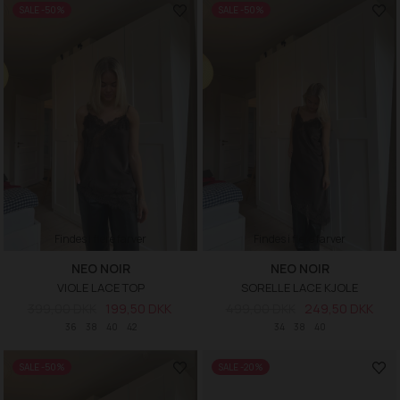
SALE -50%
SALE -50%
Findes i flere farver
Findes i flere farver
NEO NOIR
NEO NOIR
VIOLE LACE TOP
SORELLE LACE KJOLE
399,00 DKK
199,50 DKK
499,00 DKK
249,50 DKK
36
38
40
42
34
38
40
SALE -50%
SALE -20%