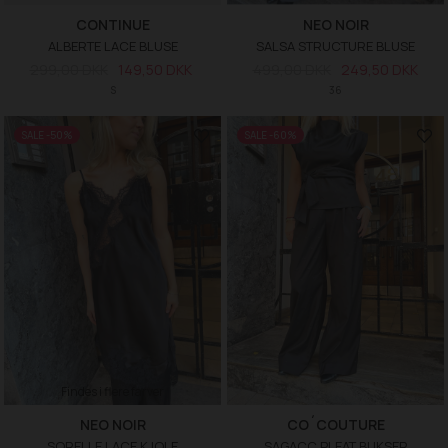
CONTINUE
NEO NOIR
ALBERTE LACE BLUSE
SALSA STRUCTURE BLUSE
299,00 DKK
149,50 DKK
499,00 DKK
249,50 DKK
S
36
SALE -50%
SALE -60%
Findes i flere farver
NEO NOIR
CO´COUTURE
SORELLE LACE KJOLE
SAGACC PLEAT BUKSER