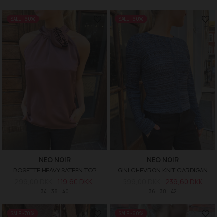
SALE -60%
SALE -60%
NEO NOIR
NEO NOIR
ROSETTE HEAVY SATEEN TOP
GINI CHEVRON KNIT CARDIGAN
299,00 DKK
119,60 DKK
599,00 DKK
239,60 DKK
34
38
40
36
38
42
SALE -70%
SALE -60%