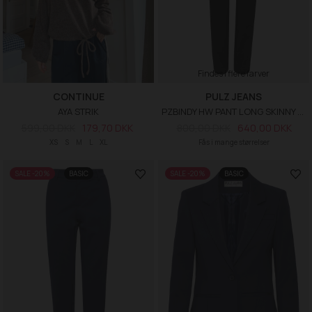
Findes i flere farver
CONTINUE
PULZ JEANS
AYA STRIK
PZBINDY HW PANT LONG SKINNY LE
599,00 DKK
179,70 DKK
800,00 DKK
640,00 DKK
XS
S
M
L
XL
Fås i mange størrelser
SALE -20%
BASIC
SALE -20%
BASIC