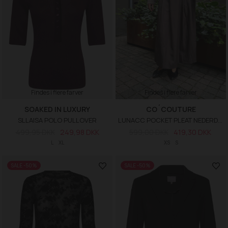
Findes i flere farver
Findes i flere farver
SOAKED IN LUXURY
CO´COUTURE
SLLAISA POLO PULLOVER
LUNACC POCKET PLEAT NEDERDEL
499,95 DKK
249,98 DKK
599,00 DKK
419,30 DKK
L
XL
XS
S
SALE -50%
SALE -50%