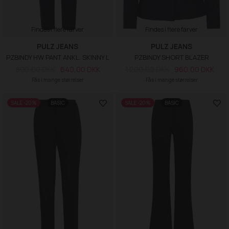
Findes i flere farver
Findes i flere farver
PULZ JEANS
PULZ JEANS
PZBINDY HW PANT ANKL. SKINNY L
PZBINDY SHORT BLAZER
800,00 DKK
640,00 DKK
1.200,00 DKK
960,00 DKK
Fås i mange størrelser
Fås i mange størrelser
SALE -20%
BASIC
SALE -20%
BASIC