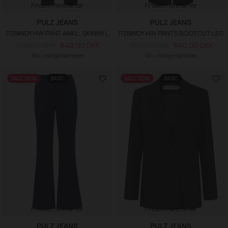
Findes i flere farver
Findes i flere farver
PULZ JEANS
PULZ JEANS
PZBINDY HW PANT ANKL. SKINNY L
PZBINDY HW PANTS BOOTCUT LEG
800,00 DKK
640,00 DKK
800,00 DKK
640,00 DKK
Fås i mange størrelser
Fås i mange størrelser
SALE -20%
BASIC
SALE -20%
BASIC
Findes i flere farver
Findes i flere farver
PULZ JEANS
PULZ JEANS