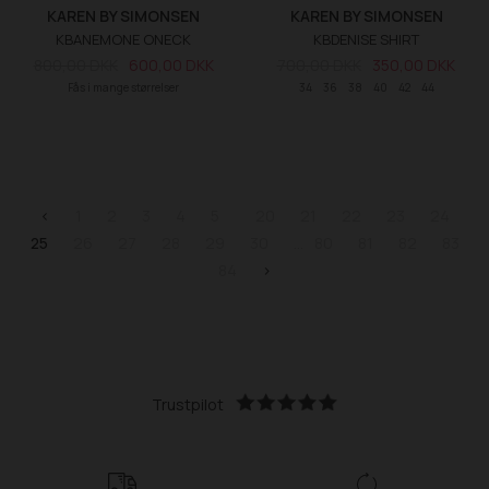
KAREN BY SIMONSEN
KAREN BY SIMONSEN
KBANEMONE ONECK
KBDENISE SHIRT
800,00 DKK
600,00 DKK
700,00 DKK
350,00 DKK
Fås i mange størrelser
34
36
38
40
42
44
<
1
2
3
4
5
20
21
22
23
24
25
26
27
28
29
30
80
81
82
83
84
>
Trustpilot