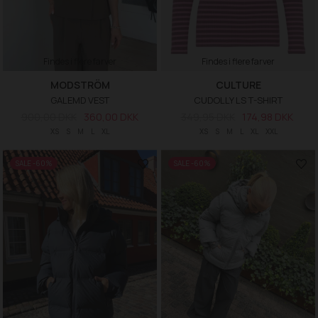
Findes i flere farver
Findes i flere farver
MODSTRÖM
CULTURE
GALEMD VEST
CUDOLLY LS T-SHIRT
900,00 DKK
360,00 DKK
349,95 DKK
174,98 DKK
XS
S
M
L
XL
XS
S
M
L
XL
XXL
SALE -60%
SALE -60%