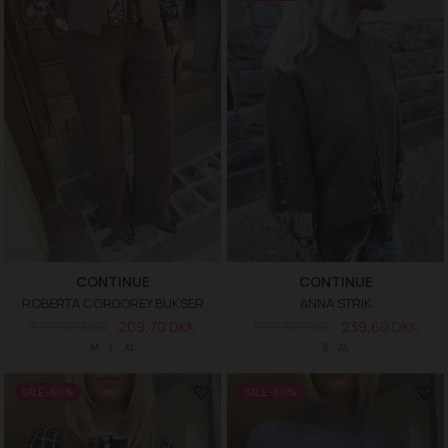
CONTINUE
CONTINUE
ROBERTA CORDOREY BUKSER
ANNA STRIK
699,00 DKK
209,70 DKK
599,00 DKK
239,60 DKK
M
L
XL
S
XL
SALE -60%
SALE -60%