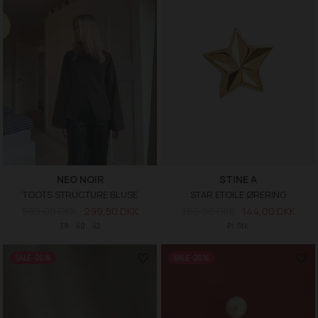
NEO NOIR
STINE A
TOOTS STRUCTURE BLUSE
STAR ETOILE ØRERING
599,00 DKK
299,50 DKK
180,00 DKK
144,00 DKK
38
40
42
Pr. Stk.
SALE -20%
SALE -20%