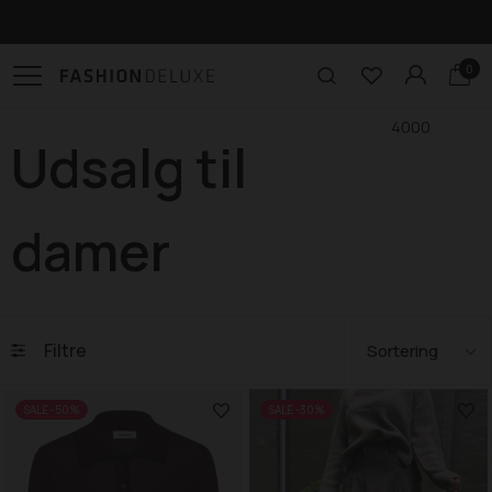
Click & Collect i Odense
0
4000
Udsalg til
damer
Filtre
SALE -50%
SALE -30%