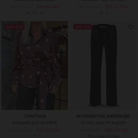
499,00 DKK
249,50 DKK
899,00 DKK
359,60 DKK
34
38
40
XS
S
SALE -60%
SALE -25%
BASIC
Findes i flere farver
CONTINUE
MY ESSENTIAL WARDROBE
ROSANNE DOT SKJORTE
30 THE LARA 115 BUKSER
599,00 DKK
239,60 DKK
800,00 DKK
600,00 DKK
S
M
L
Fås i mange størrelser