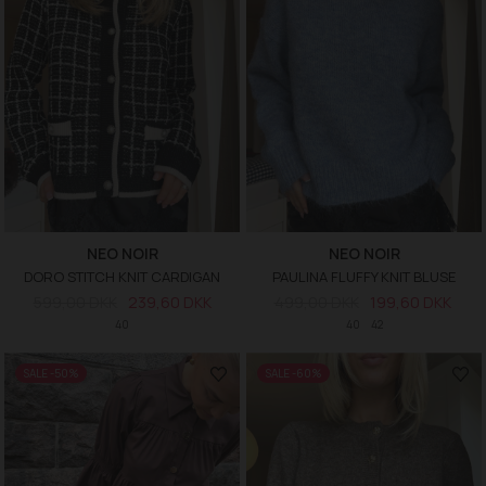
NEO NOIR
NEO NOIR
DORO STITCH KNIT CARDIGAN
PAULINA FLUFFY KNIT BLUSE
599,00 DKK
239,60 DKK
499,00 DKK
199,60 DKK
40
40
42
SALE -50%
SALE -60%