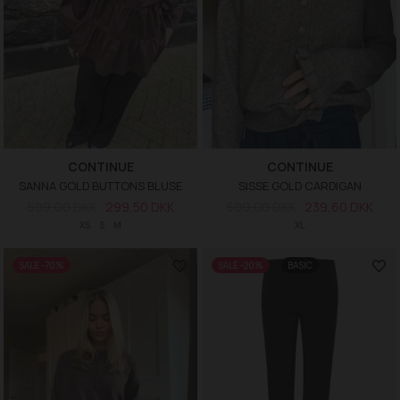
CONTINUE
CONTINUE
SANNA GOLD BUTTONS BLUSE
SISSE GOLD CARDIGAN
599,00 DKK
299,50 DKK
599,00 DKK
239,60 DKK
XS
S
M
XL
SALE -70%
SALE -20%
BASIC