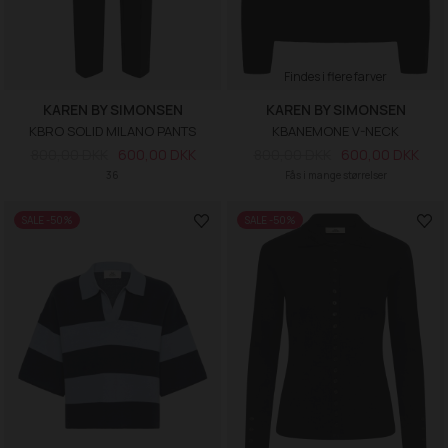
Findes i flere farver
KAREN BY SIMONSEN
KAREN BY SIMONSEN
KBRO SOLID MILANO PANTS
KBANEMONE V-NECK
800,00 DKK
600,00 DKK
800,00 DKK
600,00 DKK
36
Fås i mange størrelser
SALE -50%
SALE -50%