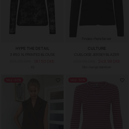
Findes i flere farver
HYPE THE DETAIL
CULTURE
3 850 14 PRINTED BLOUSE
CUELOISE JERSEY BLAZER
375,00 DKK
187,50 DKK
499,95 DKK
249,98 DKK
XS
Fås i mange størrelser
SALE -60%
SALE -50%