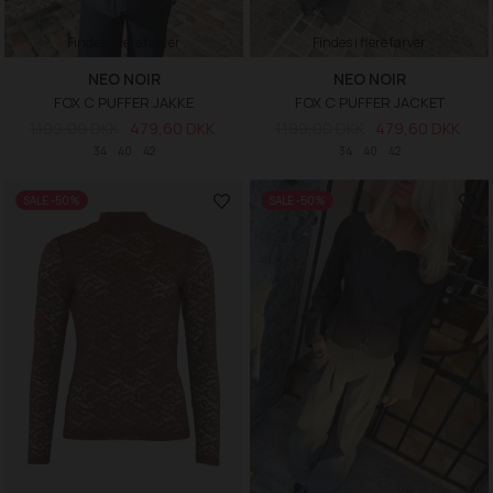
Findes i flere farver
Findes i flere farver
NEO NOIR
NEO NOIR
FOX C PUFFER JAKKE
FOX C PUFFER JACKET
1.199,00 DKK
479,60 DKK
1.199,00 DKK
479,60 DKK
34
40
42
34
40
42
SALE -50%
SALE -50%