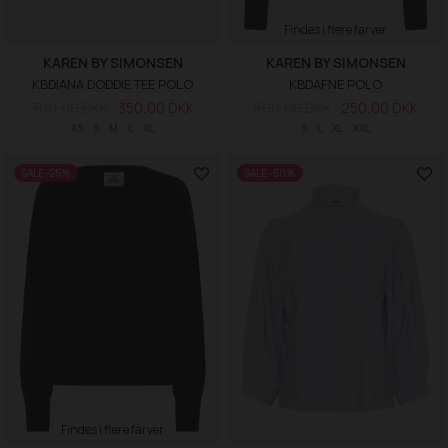
Findes i flere farver
KAREN BY SIMONSEN
KAREN BY SIMONSEN
KBDIANA DODDIE TEE POLO
KBDAFNE POLO
700,00 DKK
350,00 DKK
500,00 DKK
250,00 DKK
XS
S
M
L
XL
S
L
XL
XXL
SALE -25%
SALE -50%
Findes i flere farver