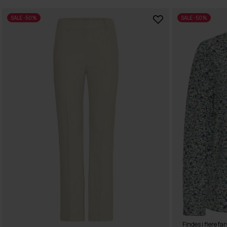
SALE -50%
SALE -50%
Findes i flere far