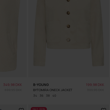
349,98 DKK
B-YOUNG
199,98 DKK
699,95 DKK
BYTOMIRA ONECK JACKET
399,95 DKK
34
36
38
40
SALE -50%