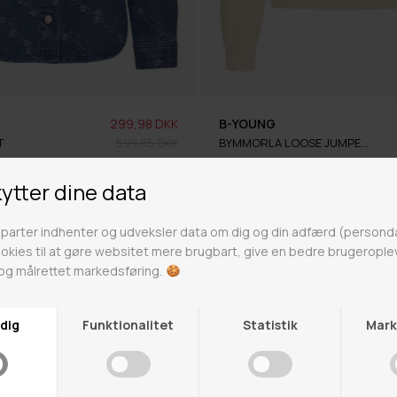
299,98 DKK
B-YOUNG
T
599,95 DKK
BYMMORLA LOOSE JUMPER 2
tørrelser
XS
SALE -50%