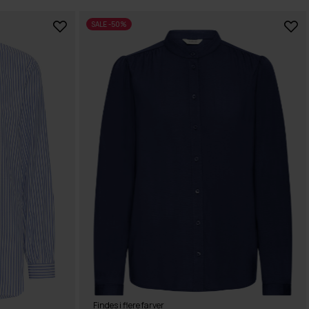
SALE -50%
Findes i flere farver