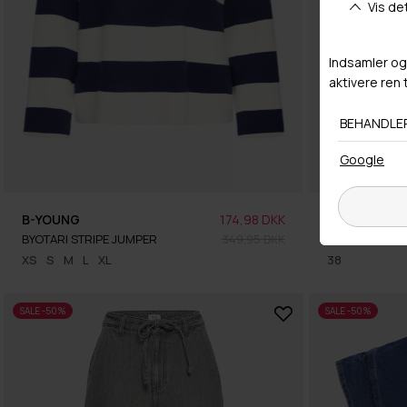
B-YOUNG
174,98 DKK
B-YOUNG
BYOTARI STRIPE JUMPER
349,95 DKK
BYBETANNI JA
XS
S
M
L
XL
38
SALE -50%
SALE -50%