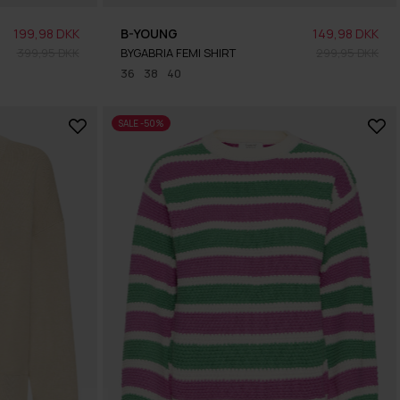
199,98 DKK
B-YOUNG
149,98 DKK
399,95 DKK
BYGABRIA FEMI SHIRT
299,95 DKK
36
38
40
SALE -50%