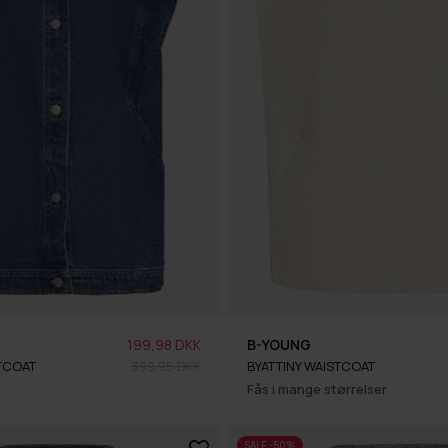
199,98 DKK
B-YOUNG
TCOAT
399,95 DKK
BYATTINY WAISTCOAT
Fås i mange størrelser
SALE -50%