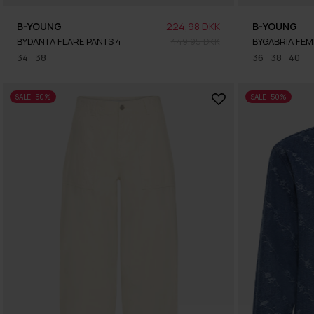
B-YOUNG
224,98 DKK
B-YOUNG
BYDANTA FLARE PANTS 4
449,95 DKK
BYGABRIA FEMI
34
38
36
38
40
SALE -50%
SALE -50%