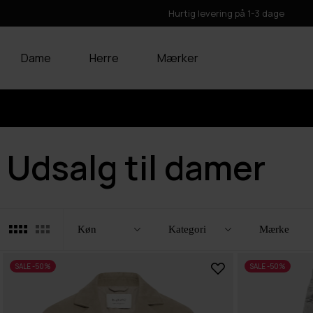
Hurtig levering på 1-3 dage
Dame
Herre
Mærker
Udsalg til damer
Filtre
Luk
Køn
Kategori
Mærke
SALE -50%
SALE -50%