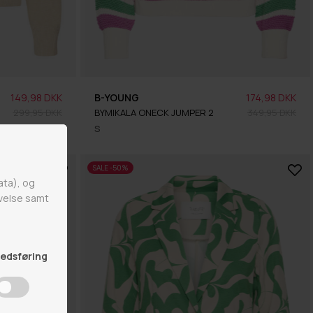
149,98 DKK
B-YOUNG
174,98 DKK
299,95 DKK
BYMIKALA ONECK JUMPER 2
349,95 DKK
S
SALE -50%