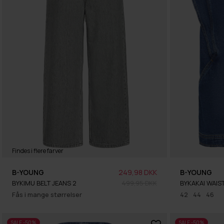
Findes i flere farver
B-YOUNG
249,98 DKK
B-YOUNG
BYKIMU BELT JEANS 2
499,95 DKK
BYKAKAI WAIS
Fås i mange størrelser
42
44
46
SALE -50%
SALE -50%