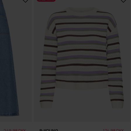
249,98 DKK
B-YOUNG
174,98 DKK