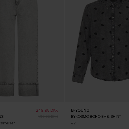
249,98 DKK
B-YOUNG
NS
499,95 DKK
BYKOSMO BOHO EMB. SHIRT
tørrelser
42