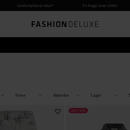
Gratis bytte & retur*
Fri fragt over 499kr
Farve
Størrelse
Lager
SALE -50%