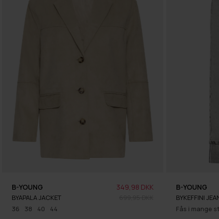
B-YOUNG
349,98 DKK
B-YOUNG
BYAPALA JACKET
699,95 DKK
BYKEFFINI JEA
36
38
40
44
Fås i mange s