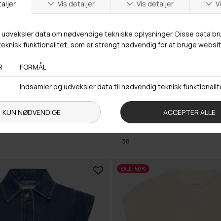
349,98 DKK
B-YOUNG
CKET
699,95 DKK
BYDALANO PANTS 2
38
SALE -50%