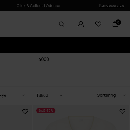
Kundeservice
Click & Collect i Odense
0
4000
Nye
Tilbud
SALE -50%