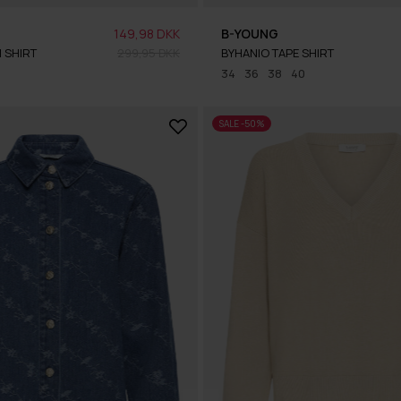
149,98 DKK
B-YOUNG
 SHIRT
299,95 DKK
BYHANIO TAPE SHIRT
34
36
38
40
SALE -50%