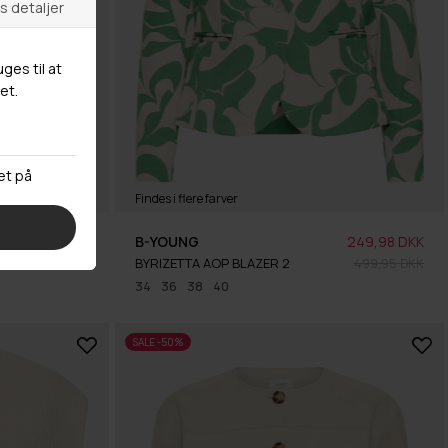
Findes i flere farver
249,98 DKK
B-YOUNG
249,98 DKK
499,95 DKK
BYRIZETTA AOP BLAZER 2
499,95 DKK
34
36
38
40
SALE -50%