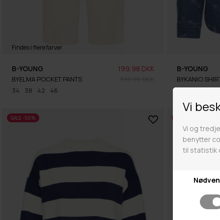
Findes i flere farver
B-YOUNG
199,98 DKK
B-YOUNG
BYELMA POCKET PANTS
399,95 DKK
BYKANIO SHIR
34
38
42
46
Fås i mange s
SALE -50%
SALE -50%