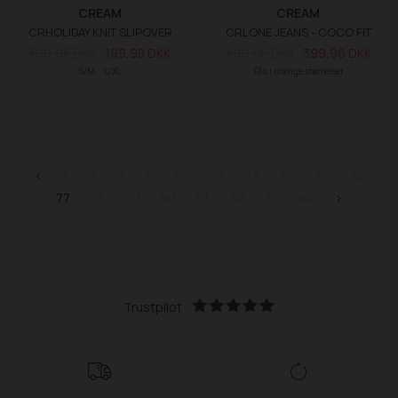
CREAM
CREAM
CRHOLIDAY KNIT SLIPOVER
CRLONE JEANS - COCO FIT
399,95 DKK
199,98 DKK
499,95 DKK
399,96 DKK
S/M
L/XL
Fås i mange størrelser
<
1
2
3
4
5
72
73
74
75
76
77
78
79
80
81
82
83
84
>
Trustpilot