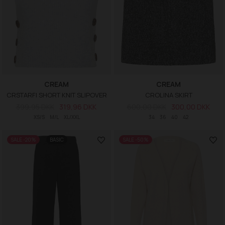
CREAM
CREAM
CRSTARFI SHORT KNIT SLIPOVER
CROLINA SKIRT
399,95 DKK
319,96 DKK
600,00 DKK
300,00 DKK
XS/S
M/L
XL/XXL
34
36
40
42
SALE -20%
BASIC
SALE -50%