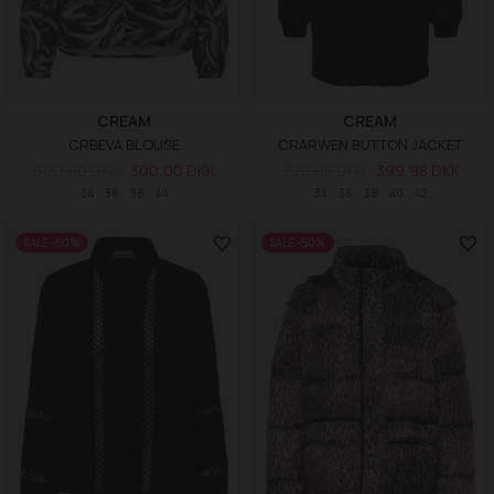
CREAM
CREAM
CRBEVA BLOUSE
CRARWEN BUTTON JACKET
600,00 DKK
300,00 DKK
799,95 DKK
399,98 DKK
34
36
38
44
34
36
38
40
42
SALE -50%
SALE -50%