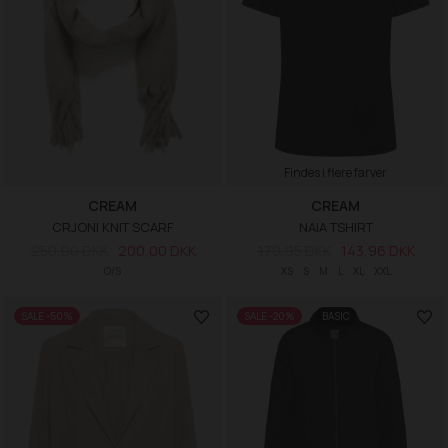
Findes i flere farver
CREAM
CREAM
CRJONI KNIT SCARF
NAIA TSHIRT
250,00 DKK
200,00 DKK
179,95 DKK
143,96 DKK
O/S
XS
S
M
L
XL
XXL
SALE -50%
SALE -20%
BASIC