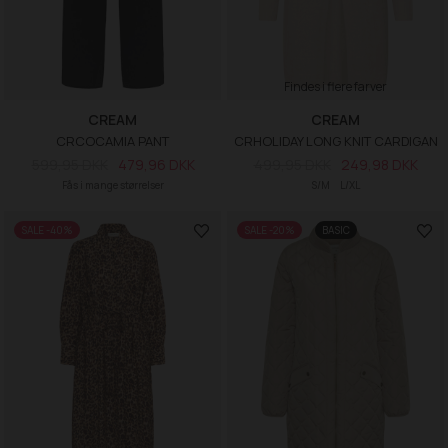
Findes i flere farver
CREAM
CREAM
CRCOCAMIA PANT
CRHOLIDAY LONG KNIT CARDIGAN
599,95 DKK
479,96 DKK
499,95 DKK
249,98 DKK
Fås i mange størrelser
S/M
L/XL
SALE -40%
SALE -20%
BASIC