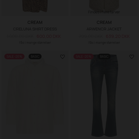
Findes i flere farver
CREAM
CREAM
CRELUNA SHIRT DRESS
ARWENCR JACKET
1.000,00 DKK
600,00 DKK
799,00 DKK
639,20 DKK
Fås i mange størrelser
Fås i mange størrelser
SALE -20%
BASIC
SALE -20%
BASIC