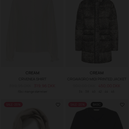
CREAM
CREAM
CRVENEA SHIRT
CRGAIAGRO MIDI PRINTED JACKET
399,95 DKK
319,96 DKK
900,00 DKK
450,00 DKK
Fås i mange størrelser
34
38
40
42
44
46
SALE -20%
SALE -20%
BASIC