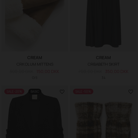
CREAM
CREAM
CRKOLUM MITTENS
CRBABETH SKIRT
300,00 DKK
150,00 DKK
700,00 DKK
350,00 DKK
O/S
34
SALE -20%
BASIC
SALE -50%