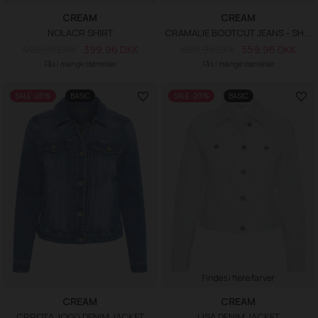
CREAM
CREAM
NOLACR SHIRT
CRAMALIE BOOTCUT JEANS - SHAPE FIT
499,95 DKK
399,96 DKK
699,95 DKK
559,96 DKK
Fås i mange størrelser
Fås i mange størrelser
SALE -20%
BASIC
SALE -20%
BASIC
Findes i flere farver
CREAM
CREAM
CRROTA JOGG DENIM JACKET
LISA DENIM JACKET