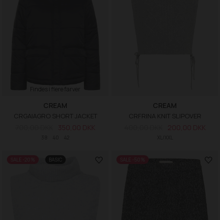
Findes i flere farver
CREAM
CREAM
CRGAIAGRO SHORT JACKET
CRFRINA KNIT SLIPOVER
700,00 DKK
350,00 DKK
400,00 DKK
200,00 DKK
38
40
42
XL/XXL
SALE -20%
BASIC
SALE -50%