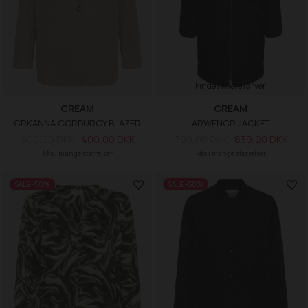
Findes i flere farver
CREAM
CREAM
CRKANNA CORDUROY BLAZER
ARWENCR JACKET
800,00 DKK
400,00 DKK
799,00 DKK
639,20 DKK
Fås i mange størrelser
Fås i mange størrelser
SALE -50%
SALE -50%