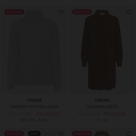
SALE -50%
SALE -50%
CREAM
CREAM
CRSTARFI KNIT PULLOVER
CRKANNA DRESS
599,95 DKK
299,98 DKK
700,00 DKK
350,00 DKK
XS/S
M/L
XL/XXL
36
42
SALE -20%
BASIC
SALE -50%