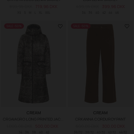
899,95 DKK
719,96 DKK
499,95 DKK
399,96 DKK
XS
S
M
L
XL
XXL
34
36
40
42
44
46
SALE -50%
SALE -50%
CREAM
CREAM
CRGAIAGRO LONG PRINTED JACKET
CRKANNA CORDUROY PANT
1.000,00 DKK
500,00 DKK
600,00 DKK
300,00 DKK
34
36
38
40
42
36/32
38/32
40/32
42/32
44/32