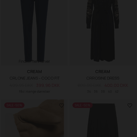
Findes i flere farver
CREAM
CREAM
CRLONE JEANS - COCO FIT
CRROSINE DRESS
499,95 DKK
399,96 DKK
800,00 DKK
400,00 DKK
Fås i mange størrelser
34
36
38
40
42
SALE -50%
SALE -50%