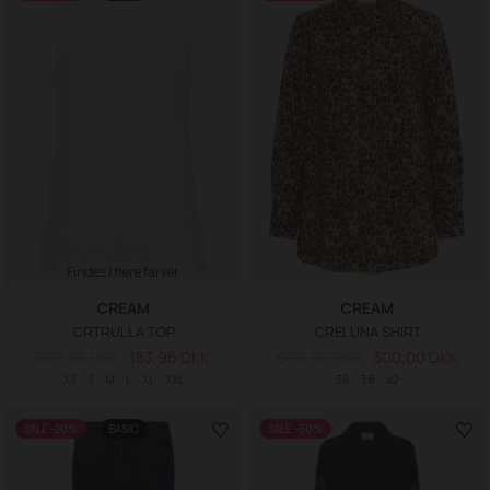
Findes i flere farver
CREAM
CREAM
CRTRULLA TOP
CRELUNA SHIRT
229,95 DKK
183,96 DKK
600,00 DKK
300,00 DKK
XS
S
M
L
XL
XXL
36
38
42
SALE -20%
BASIC
SALE -50%