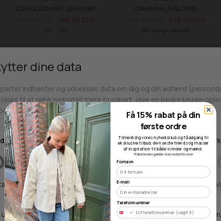
CRHOLIDAY KNIT SLIPOVER
CRHENVA LS BLOUSE
399,95 DKK
199,98 DKK
499,95 DKK
399,96 DKK
S/M
L/XL
Fås i mange størrelser
SALE -20%
BASIC
SALE -50%
Få 15% rabat på din
første ordre
Tilmeld dig vores nyhedsklub og få adgang til
eksklusive tilbud, de nyeste trends og masser
af inspiration til både kvinder og mænd.
*Rabatkoden gælder ikke nedsatte varer.
Fornavn
Findes i flere farver
E-mail
CREAM
CREAM
Telefonnummer
CRANNA TOP
CRNELLA DRESS
299,95 DKK
239,96 DKK
700,00 DKK
350,00 DKK