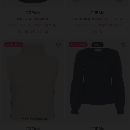
CREAM
CREAM
CRGAIAGRO VEST
CRPUMPKIN KNIT PULLOVER
700,00 DKK
350,00 DKK
799,95 DKK
399,98 DKK
34
36
38
40
42
XS
S
SALE -50%
SALE -20%
BASIC
Findes i flere farver
CREAM
CREAM