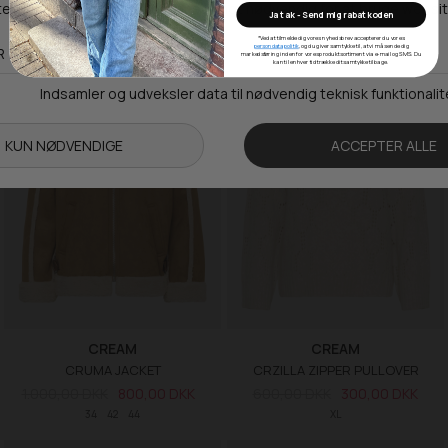
Fås i mange størrelser
34
36
38
Ja tak - Send mig rabatkoden
*Ved at tilmelde dig vores nyhedsbrev accepterer du vores
persondatapolitik
, og du giver samtykke til, at vi må sende dig
markedsføring inden for vores produktsortiment via e-mail og SMS. Du
SALE -20%
SALE -50%
kan til enhver tid trække dit samtykke tilbage.
CREAM
CREAM
CRUMA JACKET
CRZILLA ZIPPER PULLOVER
1.000,00 DKK
800,00 DKK
600,00 DKK
300,00 DKK
34
42
44
XL