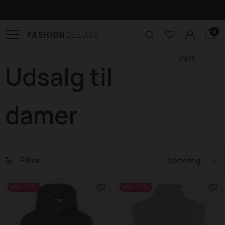
Gratis levering til pakkeshop ved køb over 499,-
0
3998
Udsalg til
damer
Filtre
SALE -50%
SALE -50%