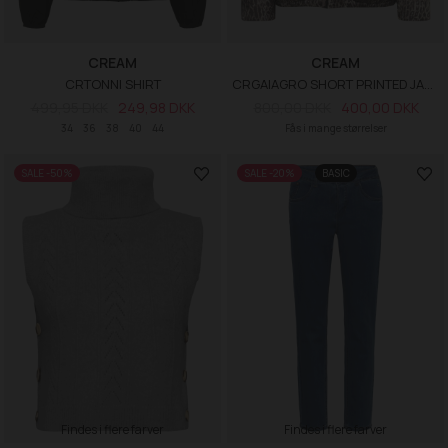
CREAM
CREAM
CRTONNI SHIRT
CRGAIAGRO SHORT PRINTED JACKET
499,95 DKK
249,98 DKK
800,00 DKK
400,00 DKK
34
36
38
40
44
Fås i mange størrelser
SALE -50%
SALE -20%
BASIC
Findes i flere farver
Findes i flere farver