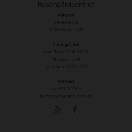
Rosengårdcentret
Adresse
Ørbækvej 75
5220 Odense SØ
Åbningstider
Man-Tors: 10.00-19.00
Fre: 10.00-19.00
Lør & Søn: 10.00-17.00
Kontakt
+ 45 66 15 79 95
kontakt2@butikfrederik.dk