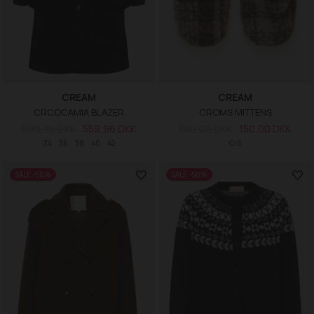
CREAM
CREAM
CRCOCAMIA BLAZER
CROMS MITTENS
699,95 DKK
559,96 DKK
300,00 DKK
150,00 DKK
34
36
38
40
42
O/S
SALE -50%
SALE -50%