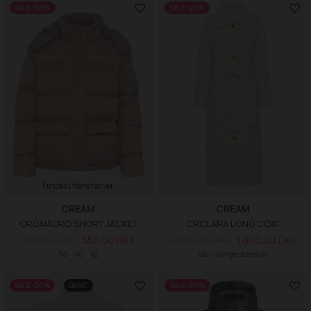
SALE -50%
SALE -20%
Findes i flere farver
CREAM
CREAM
CRGAIAGRO SHORT JACKET
CRCLARA LONG COAT
700,00 DKK
350,00 DKK
1.300,00 DKK
1.040,00 DKK
38
40
42
Fås i mange størrelser
SALE -20%
BASIC
SALE -50%