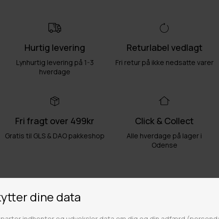
Hurtig levering
Returlabel vedlagt
Lynhurtig levering på 1-3
Fri retur på ikke nedsatte varer
hverdage
Fri fragt over 499kr
Click & Collect
Gratis til GLS & DAO pakkeshop
Alle hverdage på lager i
Odense
Butikker