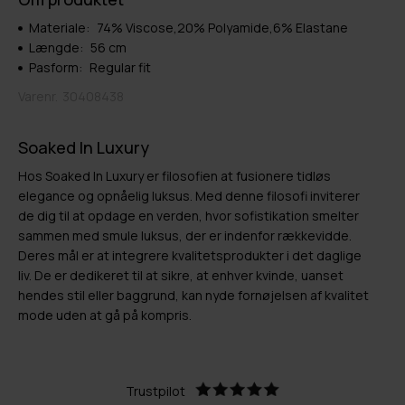
Materiale:
74% Viscose,20% Polyamide,6% Elastane
Længde:
56 cm
Pasform:
Regular fit
Varenr.
30408438
Soaked In Luxury
Hos Soaked In Luxury er filosofien at fusionere tidløs
elegance og opnåelig luksus. Med denne filosofi inviterer
de dig til at opdage en verden, hvor sofistikation smelter
sammen med smule luksus, der er indenfor rækkevidde.
Deres mål er at integrere kvalitetsprodukter i det daglige
liv. De er dedikeret til at sikre, at enhver kvinde, uanset
hendes stil eller baggrund, kan nyde fornøjelsen af kvalitet
mode uden at gå på kompris.
Trustpilot