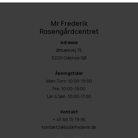
Mr Frederik
Rosengårdcentret
Adresse
Ørbækvej 75
5220 Odense SØ
Åbningstider
Man-Tors: 10.00-19.00
Fre: 10.00-19.00
Lør & Søn: 10.00-17.00
Kontakt
+ 45 66 15 79 95
kontakt2@butikfrederik.dk