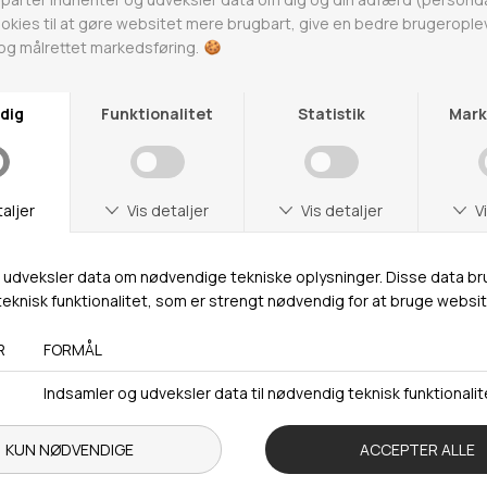
Webshop lager
Adresse
Hestehaven 21 K
5260 Odense S
Åbningstider
Man-Ons: 09.00-15.30
Tors: 09.00-17.00
Fre: 09.00-15.30
Kontakt
+ 45 65 90 45 89
info@fashiondeluxe.dk