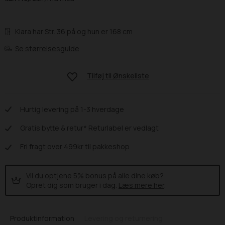
Klara har Str. 36 på og hun er 168 cm
Se størrelsesguide
Tilføj til
Ønskeliste
Hurtig levering på 1-3 hverdage
Gratis bytte & retur* Returlabel er vedlagt
Fri fragt over 499kr til pakkeshop
Vil du optjene 5% bonus på alle dine køb?
Opret dig som bruger i dag.
Læs mere her
.
Produktinformation
Levering og returnering