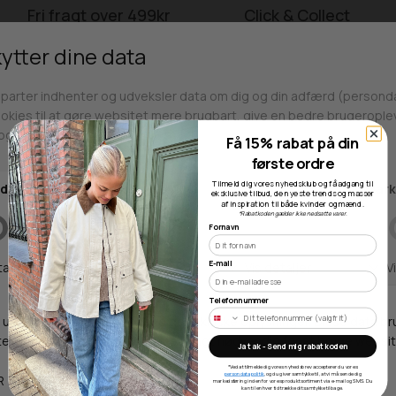
Fri fragt over 499kr
Click & Collect
Gratis til GLS & DAO pakkeshop
Alle hverdage på lager i
Odense
Få 15% rabat på din
første ordre
Butikker
Tilmeld dig vores nyhedsklub og få adgang til
eksklusive tilbud, de nyeste trends og masser
af inspiration til både kvinder og mænd.
*Rabatkoden gælder ikke nedsatte varer.
Fornavn
Webshop lager
E-mail
Adresse
Telefonnummer
Hestehaven 21 K
5260 Odense S
Ja tak - Send mig rabatkoden
*Ved at tilmelde dig vores nyhedsbrev accepterer du vores
Åbningstider
persondatapolitik
, og du giver samtykke til, at vi må sende dig
markedsføring inden for vores produktsortiment via e-mail og SMS. Du
kan til enhver tid trække dit samtykke tilbage.