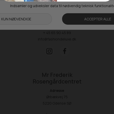
Man-Ons: 09.00-15.30
Tors: 09.00-17.00
Fre: 09.00-15.30
Kontakt
+ 45 65 90 45 89
info@fashiondeluxe.dk
Mr Frederik
Rosengårdcentret
Adresse
Ørbækvej 75
5220 Odense SØ