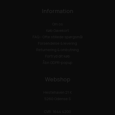
Information
Om os
Køb Gavekort
FAQ - Ofte stillede spørgsmål
Forsendelse & levering
Returnering & ombytning
Fortryd dit køb
Åbn GDPR-popup
Webshop
Hestehaven 21 K
5260 Odense S
CVR: 1644 4200