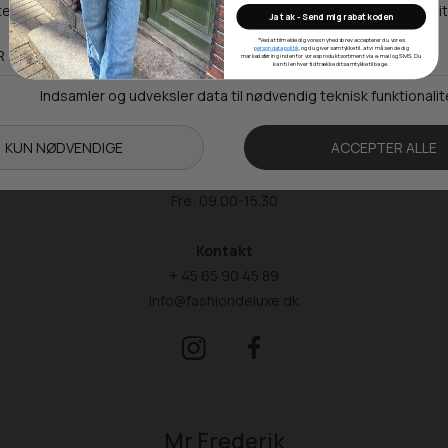
Ja tak - Send mig rabatkoden
Adresse
*Ved at tilmelde dig vores nyhedsbrev accepterer du vores
Hestehaven 21 K
persondatapolitik
, og du giver samtykke til, at vi må sende dig
markedsføring inden for vores produktsortiment via e-mail og SMS. Du
kan til enhver tid trække dit samtykke tilbage.
5260 Odense S
Åbningstider
Man-Ons: 09.00-15.30
Tors: 09.00-17.00
Fre: 09.00-15.30
Kontakt
+ 45 65 90 45 89
info@fashiondeluxe.dk
Mr Frederik