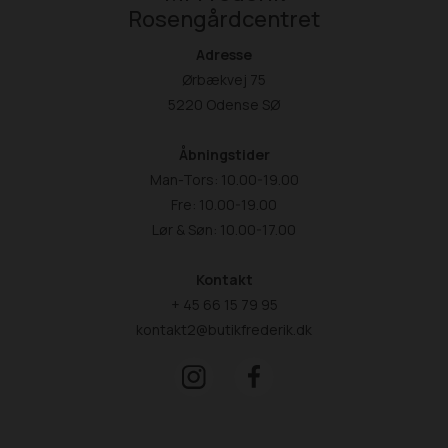
Rosengårdcentret
Adresse
Ørbækvej 75
5220 Odense SØ
Åbningstider
Man-Tors: 10.00-19.00
Fre: 10.00-19.00
Lør & Søn: 10.00-17.00
Kontakt
+ 45 66 15 79 95
kontakt2@butikfrederik.dk