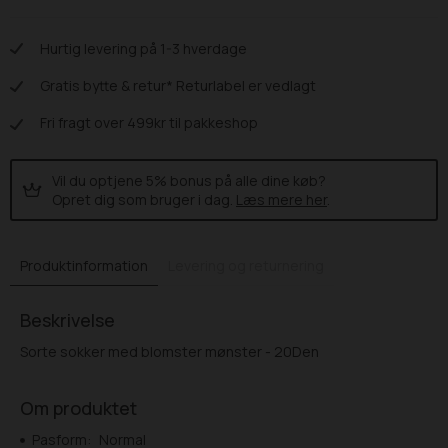
Hurtig levering på 1-3 hverdage
Gratis bytte & retur* Returlabel er vedlagt
Fri fragt over 499kr til pakkeshop
Vil du optjene 5% bonus på alle dine køb?
Opret dig som bruger i dag.
Læs mere her
.
Produktinformation
Levering og returnering
Beskrivelse
Sorte sokker med blomster mønster - 20Den
Om produktet
Pasform:
Normal