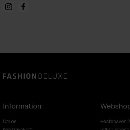
Information
Websho
Om os
Hestehaven 2
Køb Gavekort
5260 Odense