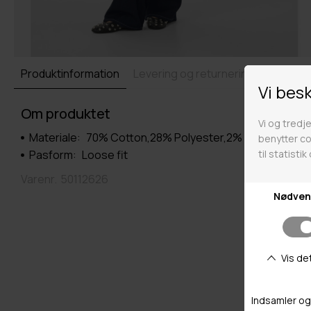
Produktinformation
Levering og returnering
Om produktet
Materiale:
70% Cotton,28% Polyester,2% Elastane
Pasform:
Loose fit
Varenr.
50112626