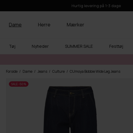
Hurtig levering på 1-3 dage
Dame
Herre
Mærker
Tøj
Nyheder
SUMMER SALE
Festtøj
Forside
Dame
Jeans
Culture
CUmoya Bobbie Wide Leg Jeans
SALE -50%