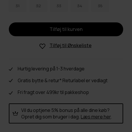
31
32
33
34
35
Tilføj til
Ønskeliste
Hurtig levering på 1-3 hverdage
Gratis bytte & retur* Returlabel er vedlagt
Fri fragt over 499kr til pakkeshop
Vil du optjene 5% bonus på alle dine køb?
Opret dig som bruger i dag.
Læs mere her
.