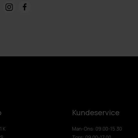
p
Kundeservice
1 K
Man-Ons: 09.00-15.30
 S
Tors: 09.00-17.00