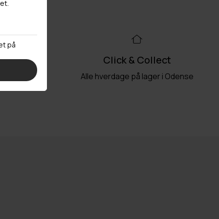
99kr
Click & Collect
akkeshop
Alle hverdage på lager i Odense