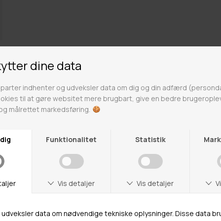
Culture
Culture er for dem, der ønsker at skille sig ud fra
mængden og udstråle selvstændighed og
individualitet. Det er et brand, der er inspireret af
forskellige kulturer og subkulturer, og som blander
disse elementer sammen for at skabe en unik stil. Alt
er designet med fokus på detaljer og kvalitet, og der
er altid noget for enhver smag.