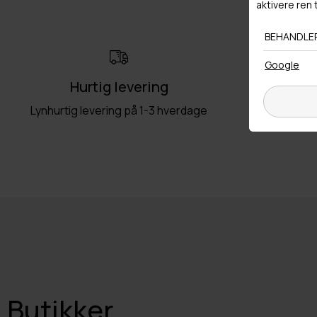
Hurtig levering
Ret
Lynhurtig levering på 1-3 hverdage
Fri retu
Butikker