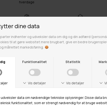
hverdage
Fri fragt over 499kr
Click & Collect
Gratis til GLS & DAO pakkeshop
Alle hverdage på lager i
Odense
Butikker
Webshop lager
Adresse
Hestehaven 21 K