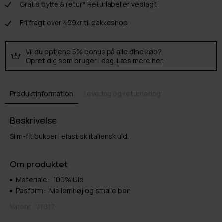
Gratis bytte & retur* Returlabel er vedlagt
Fri fragt over 499kr til pakkeshop
Vil du optjene 5% bonus på alle dine køb?
Opret dig som bruger i dag.
Læs mere her
.
Produktinformation
Levering og returnering
Beskrivelse
Slim-fit bukser i elastisk italiensk uld.
Om produktet
Materiale:
100% Uld
Pasform:
Mellemhøj og smalle ben
Varenr.
111017