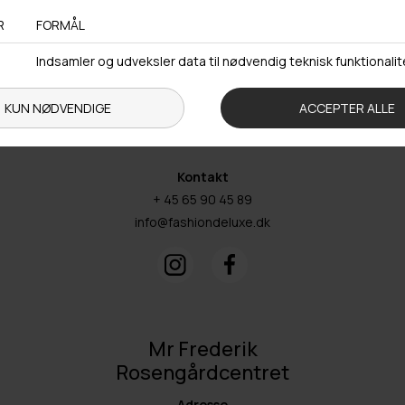
5260 Odense S
Åbningstider
Man-Ons: 09.00-15.30
Tors: 09.00-17.00
Fre: 09.00-15.30
Kontakt
+ 45 65 90 45 89
info@fashiondeluxe.dk
Mr Frederik
Rosengårdcentret
Adresse