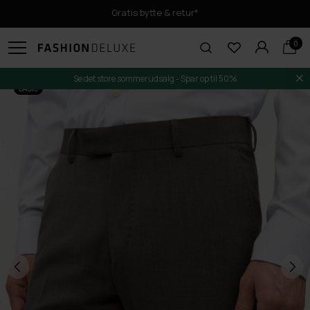
Gratis bytte & retur*
0
Se det store sommerudsalg - Spar op til 50%
BASIC