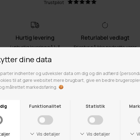
Trustpilot
Hurtig levering
Returlabel vedlagt
Lynhurtig levering på 1-3
Fri retur på ikke nedsatte varer
hverdage
Fri fragt over 499kr
Click & Collect
Gratis til GLS & DAO pakkeshop
Alle hverdage på lager i
Odense