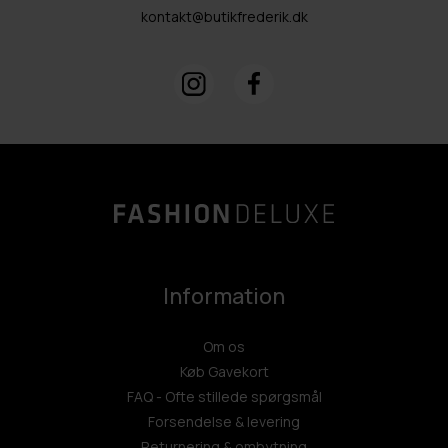
kontakt@butikfrederik.dk
Information
Om os
Køb Gavekort
FAQ - Ofte stillede spørgsmål
Forsendelse & levering
Returnering & ombytning