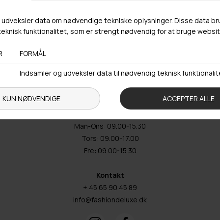
Butikker
Webshop lager
Adresse
Hestehaven 21 K
5260 Odense S
Åbningstider
Man-Ons: 09.00-15.30
Tors: 09.00-17.00
Fre: 09.00-15.30
Kontakt
+ 45 65 90 45 89
info@fashiondeluxe.dk