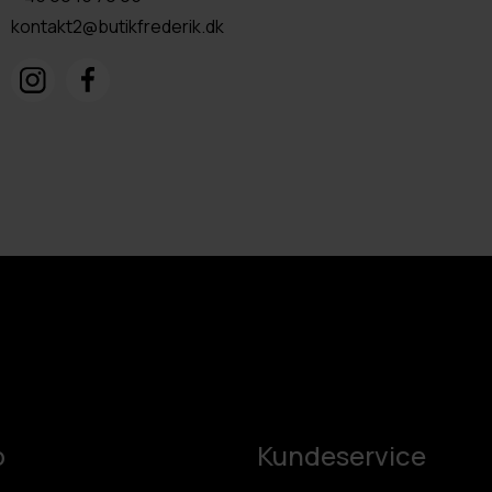
kontakt2@butikfrederik.dk
p
Kundeservice