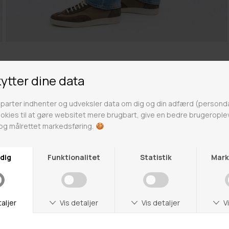
Tiger of Sweden
Historien om Tiger strækker sig over mere end 100 år.
Mærket blev oprindeligt grundlagt af Markus
Schwarmann og Hjalmar Nordström i den svenske by,
Uddevella, tilbage i 1903. I starten hed Tiger of Sweden
blot Tiger, og var et tøjmærke som primært
henvendte sig til ældre mænd, som ønskede et
klassisk snit. Tiger startede ud med kun at producere
bukser, hvor dette var det eneste som kollektionerne
bestod af.