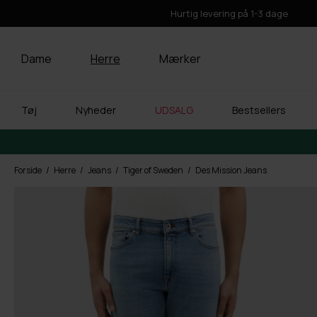
Hurtig levering på 1-3 dage
Dame
Herre
Mærker
Tøj
Nyheder
UDSALG
Bestsellers
Forside
Herre
Jeans
Tiger of Sweden
Des Mission Jeans