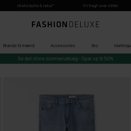
Gratis bytte & retur*
Fri fragt over 499kr
Brands til mænd
Accessories
Sko
Matinique
Se det store sommerudsalg - Spar op til 50%