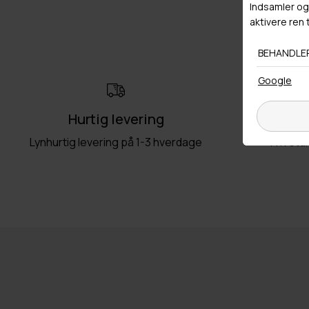
Hurtig levering
Ret
Lynhurtig levering på 1-3 hverdage
Fri retu