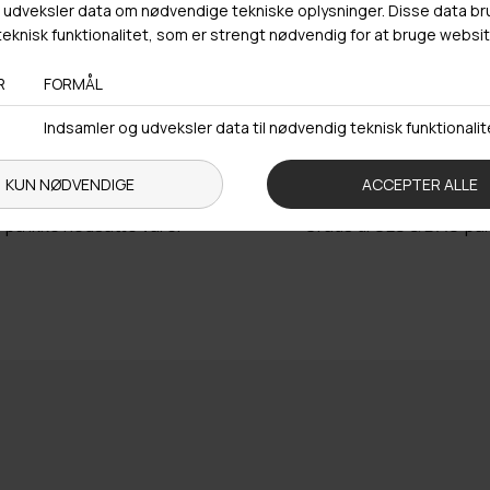
Trustpilot
urlabel vedlagt
Fri fragt over 4
r på ikke nedsatte varer
Gratis til GLS & DAO p