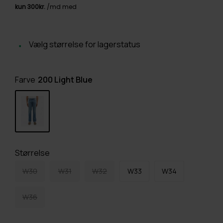
Vælg størrelse for lagerstatus
Farve
200 Light Blue
Størrelse
W30
W31
W32
W33
W34
W36