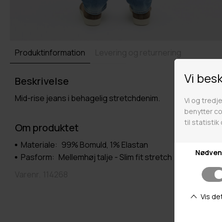
Produktinformation
Levering og returnering
Beskrivelse
Mid-rise jeans i behagelig stretchdenim.
Om produktet
Materiale:
99% Bomuld, 1% Elastan
Pasform:
Mellemhøj talje - Slim fit stretch
Varenr.
114268