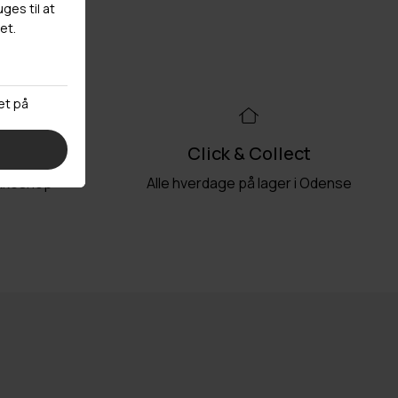
99kr
Click & Collect
akkeshop
Alle hverdage på lager i Odense