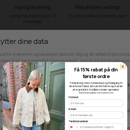
Hurtig levering
Returlabel vedlagt
Lynhurtig levering på 1-3
Fri retur på ikke nedsatte varer
hverdage
Fri fragt over 499kr
Click & Collect
Gratis til GLS & DAO pakkeshop
Alle hverdage på lager i
Odense
Få 15% rabat på din
første ordre
Tilmeld dig vores nyhedsklub og få adgang til
eksklusive tilbud, de nyeste trends og masser
af inspiration til både kvinder og mænd.
*Rabatkoden gælder ikke nedsatte varer.
Fornavn
Butikker
E-mail
Telefonnummer
Webshop lager