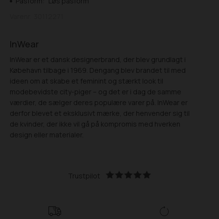
Pasform:
Løs pasform
Varenr.
30112271
InWear
InWear er et dansk designerbrand, der blev grundlagt i
Købehavn tilbage i 1969. Dengang blev brandet til med
ideen om at skabe et feminint og stærkt look til
modebevidste city-piger – og det er i dag de samme
værdier, de sælger deres populære varer på. InWear er
derfor blevet et eksklusivt mærke, der henvender sig til
de kvinder, der ikke vil gå på kompromis med hverken
design eller materialer.
Trustpilot