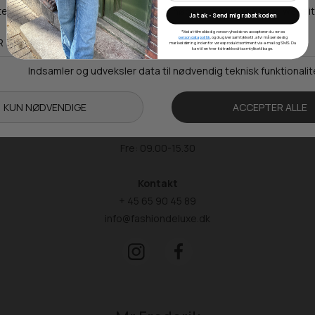
Ja tak - Send mig rabatkoden
Adresse
*Ved at tilmelde dig vores nyhedsbrev accepterer du vores
persondatapolitik
, og du giver samtykke til, at vi må sende dig
Hestehaven 21 K
markedsføring inden for vores produktsortiment via e-mail og SMS. Du
kan til enhver tid trække dit samtykke tilbage.
5260 Odense S
Åbningstider
Man-Ons: 09.00-15.30
Tors: 09.00-17.00
Fre: 09.00-15.30
Kontakt
+ 45 65 90 45 89
info@fashiondeluxe.dk