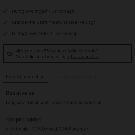
Hurtig levering på 1-3 hverdage
Gratis bytte & retur* Returlabel er vedlagt
Fri fragt over 499kr til pakkeshop
Vil du optjene 5% bonus på alle dine køb?
Opret dig som bruger i dag.
Læs mere her
.
Produktinformation
Levering og returnering
Beskrivelse
Lang cool trenchcoat i boxy fit med fløjlsdetaljer
Om produktet
Materiale:
70% Bomuld, 30% Polyester