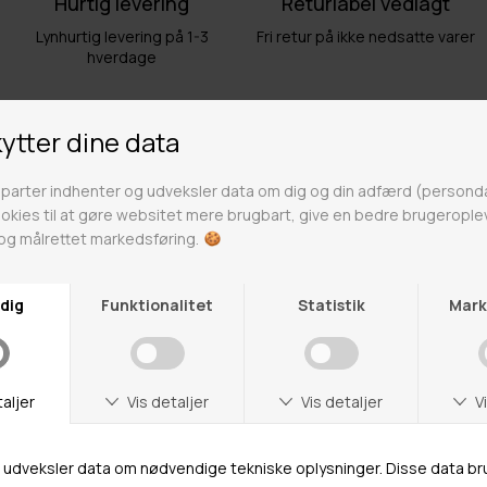
Hurtig levering
Returlabel vedlagt
Lynhurtig levering på 1-3
Fri retur på ikke nedsatte varer
hverdage
Fri fragt over 499kr
Click & Collect
Gratis til GLS & DAO pakkeshop
Alle hverdage på lager i
Odense
Butikker
Webshop lager