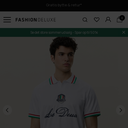
Gratis bytte & retur*
0
Se det store sommerudsalg - Spar op til 50%