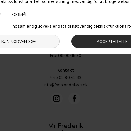
Adresse
Hestehaven 21 K
5260 Odense S
Åbningstider
Man-Ons: 09.00-15.30
Tors: 09.00-17.00
Fre: 09.00-15.30
Kontakt
+ 45 65 90 45 89
info@fashiondeluxe.dk
Mr Frederik