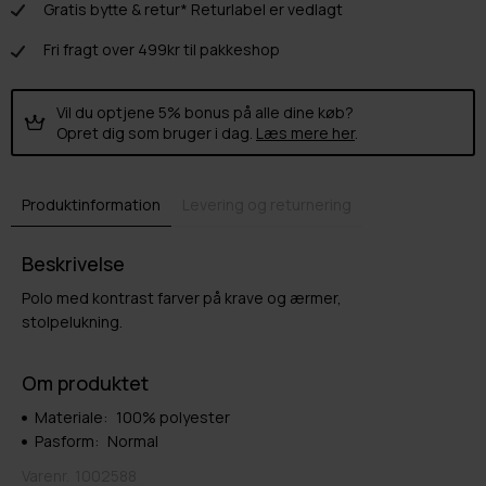
Gratis bytte & retur* Returlabel er vedlagt
Fri fragt over 499kr til pakkeshop
Vil du optjene 5% bonus på alle dine køb?
Opret dig som bruger i dag.
Læs mere her
.
Produktinformation
Levering og returnering
Beskrivelse
Polo med kontrast farver på krave og ærmer,
stolpelukning.
Om produktet
Materiale:
100% polyester
Pasform:
Normal
Varenr.
1002588