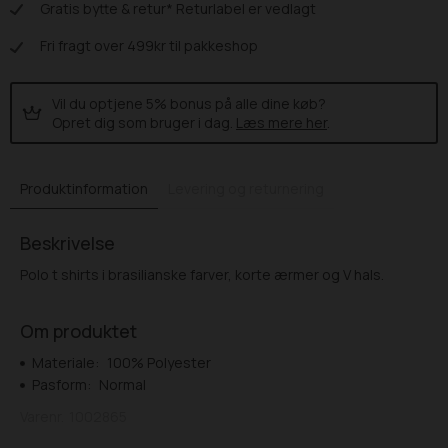
Gratis bytte & retur* Returlabel er vedlagt
Fri fragt over 499kr til pakkeshop
Vil du optjene 5% bonus på alle dine køb?
Opret dig som bruger i dag.
Læs mere her
.
Produktinformation
Levering og returnering
Beskrivelse
Polo t shirts i brasilianske farver, korte ærmer og V hals.
Om produktet
Materiale:
100% Polyester
Pasform:
Normal
Varenr.
1002865