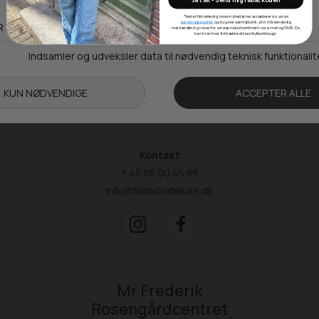
Hestehaven 21 K
*Ved at tilmelde dig vores nyhedsbrev accepterer du vores
persondatapolitik
, og du giver samtykke til, at vi må sende dig
5260 Odense S
markedsføring inden for vores produktsortiment via e-mail og SMS. Du
kan til enhver tid trække dit samtykke tilbage.
Åbningstider
Man-Ons: 09.00-15.30
Tors: 09.00-17.00
Fre: 09.00-15.30
Kontakt
+ 45 65 90 45 89
info@fashiondeluxe.dk
Mr Frederik
Rosengårdcentret