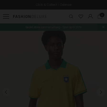
Click & Collect i Odense
0
Se det store sommerudsalg - Spar op til 50%