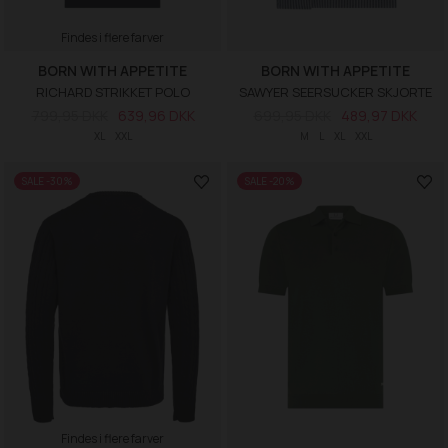
Findes i flere farver
BORN WITH APPETITE
BORN WITH APPETITE
RICHARD STRIKKET POLO
SAWYER SEERSUCKER SKJORTE
799,95 DKK
639,96 DKK
699,95 DKK
489,97 DKK
XL
XXL
M
L
XL
XXL
SALE -30%
SALE -20%
Findes i flere farver