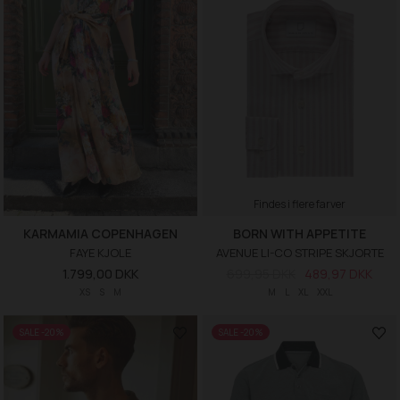
Findes i flere farver
KARMAMIA COPENHAGEN
BORN WITH APPETITE
FAYE KJOLE
AVENUE LI-CO STRIPE SKJORTE
1.799,00 DKK
699,95 DKK
489,97 DKK
XS
S
M
M
L
XL
XXL
SALE -20%
SALE -20%