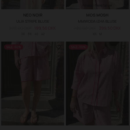
Findes i flere farver
NEO NOIR
MOS MOSH
ULIA STRIPE BLUSE
MMWODA IZHA BLUSE
399,00 DKK
199,50 DKK
799,00 DKK
399,50 DKK
36
38
40
42
XS
M
SALE -50%
SALE -50%