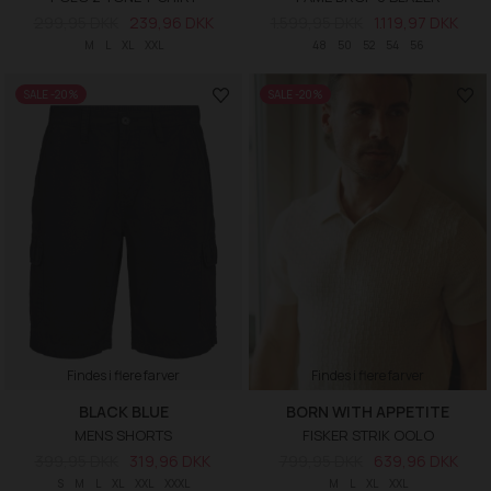
299,95 DKK
239,96 DKK
1.599,95 DKK
1.119,97 DKK
M
L
XL
XXL
48
50
52
54
56
SALE -20%
SALE -20%
Findes i flere farver
Findes i flere farver
BLACK BLUE
BORN WITH APPETITE
MENS SHORTS
FISKER STRIK OOLO
399,95 DKK
319,96 DKK
799,95 DKK
639,96 DKK
S
M
L
XL
XXL
XXXL
M
L
XL
XXL