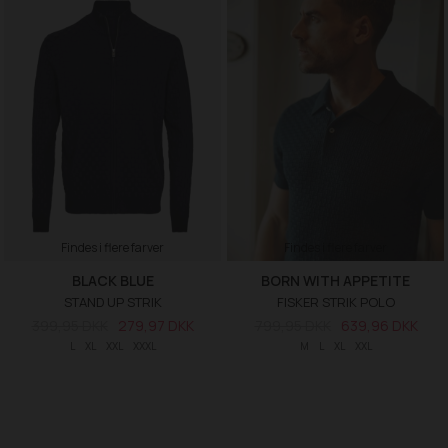
Findes i flere farver
Findes i flere farver
BLACK BLUE
BORN WITH APPETITE
STAND UP STRIK
FISKER STRIK POLO
399,95 DKK
279,97 DKK
799,95 DKK
639,96 DKK
L
XL
XXL
XXXL
M
L
XL
XXL