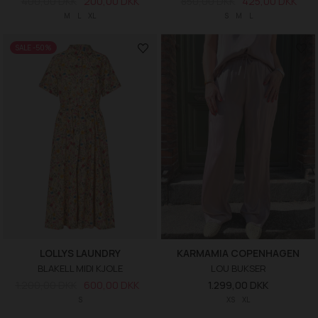
400,00 DKK
200,00 DKK
850,00 DKK
425,00 DKK
M
L
XL
S
M
L
SALE -50%
LOLLYS LAUNDRY
KARMAMIA COPENHAGEN
BLAKELL MIDI KJOLE
LOU BUKSER
1.200,00 DKK
600,00 DKK
1.299,00 DKK
S
XS
XL