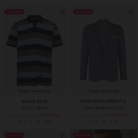
SALE -20%
SALE -30%
Findes i flere farver
Findes i flere farver
BLACK BLUE
BORN WITH APPETITE
POLO T-SHIRT
FAME DROP 8 BLAZER
299,95 DKK
239,96 DKK
1.599,95 DKK
1.119,97 DKK
M
L
XL
XXL
XXXL
48
50
52
54
56
SALE -30%
SALE -20%