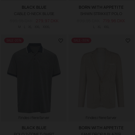
BLACK BLUE
BORN WITH APPETITE
CABLE O-NECK BLUSE
SHIWN STRIKKET POLO
399,95 DKK
279,97 DKK
899,95 DKK
719,96 DKK
M
L
XL
XXL
XXXL
L
XL
XXL
SALE -20%
SALE -30%
Findes i flere farver
Findes i flere farver
BLACK BLUE
BORN WITH APPETITE
POLO 2-TONE T-SHIRT
FAME DROP 8 BLAZER