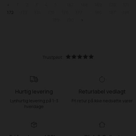
<
1
2
3
4
5
167
168
169
170
171
172
173
174
175
176
177
186
187
188
189
190
>
Trustpilot
Hurtig levering
Returlabel vedlagt
Lynhurtig levering på 1-3
Fri retur på ikke nedsatte varer
hverdage