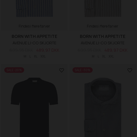
Findes i flere farver
Findes i flere farver
BORN WITH APPETITE
BORN WITH APPETITE
AVENUE LI-CO SKJORTE
AVENUE LI-CO SKJORTE
699,95 DKK
489,97 DKK
699,95 DKK
489,97 DKK
M
L
XL
XXL
M
L
XL
XXL
SALE -20%
SALE -30%