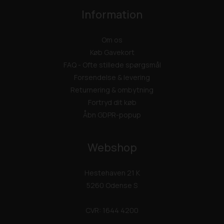
Information
Om os
Køb Gavekort
FAQ - Ofte stillede spørgsmål
Forsendelse & levering
Returnering & ombytning
Fortryd dit køb
Åbn GDPR-popup
Webshop
Hestehaven 21 K
5260 Odense S
CVR: 1644 4200