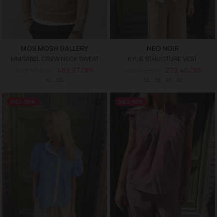
Findes i flere farver
MOS MOSH GALLERY
NEO NOIR
MMGABEL CREW NECK SWEAT
KYLIE STRUCTURE VEST
699,95 DKK
489,97 DKK
399,00 DKK
239,40 DKK
XL
XXL
36
38
40
42
SALE -50%
SALE -50%