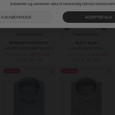
Findes i flere farver
Findes i flere farver
BORN WITH APPETITE
BLACK BLUE
WALKER CREPE CAMP SKJORTE
CABLE O-NECK STRIK
699,95 DKK
489,97 DKK
399,95 DKK
279,97 DKK
M
L
XL
XXL
XXXL
M
L
XL
XXL
XXXL
SALE -30%
SALE -30%