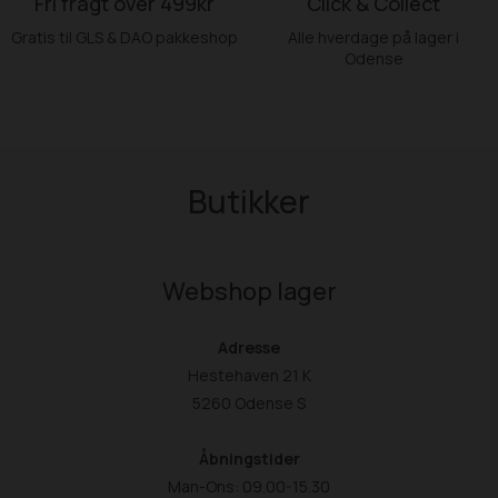
Fri fragt over 499kr
Click & Collect
Gratis til GLS & DAO pakkeshop
Alle hverdage på lager i
Odense
Butikker
Webshop lager
Adresse
Hestehaven 21 K
5260 Odense S
Åbningstider
Man-Ons: 09.00-15.30