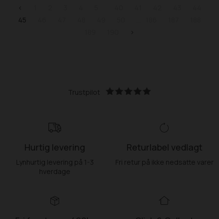
<
1
2
3
4
5
40
41
42
43
44
45
46
47
48
49
50
186
187
188
189
190
>
Trustpilot
Hurtig levering
Returlabel vedlagt
Lynhurtig levering på 1-3
Fri retur på ikke nedsatte varer
hverdage