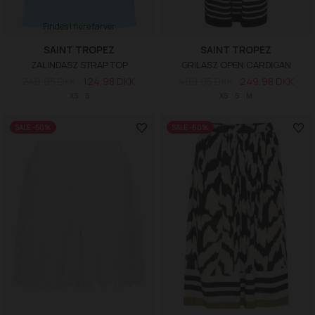
Findes i flere farver
SAINT TROPEZ
SAINT TROPEZ
ZALINDASZ STRAP TOP
GRILASZ OPEN CARDIGAN
249,95 DKK
124,98 DKK
499,95 DKK
249,98 DKK
XS
S
XS
S
M
SALE -50%
SALE -60%