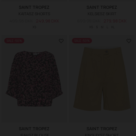
SAINT TROPEZ
SAINT TROPEZ
KAITASZ SHORTS
KELSIESZ SKIRT
499,95 DKK
249,98 DKK
699,95 DKK
279,98 DKK
XS
XS
S
M
L
XL
SALE -50%
SALE -50%
SAINT TROPEZ
SAINT TROPEZ
JEAHSZ BLOUSE
KINSLEYSZ SHORT