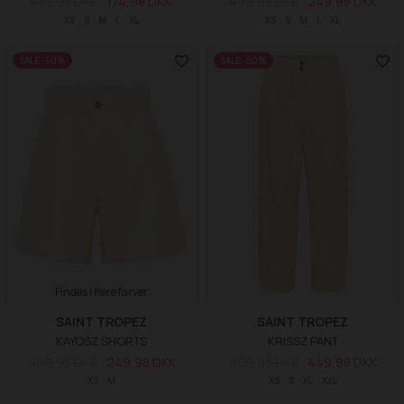
349,95 DKK
174,98 DKK
499,95 DKK
249,98 DKK
XS
S
M
L
XL
XS
S
M
L
XL
SALE -50%
SALE -50%
Findes i flere farver
SAINT TROPEZ
SAINT TROPEZ
KAYOSZ SHORTS
KRISSZ PANT
499,95 DKK
249,98 DKK
899,95 DKK
449,98 DKK
XS
M
XS
S
XL
XXL