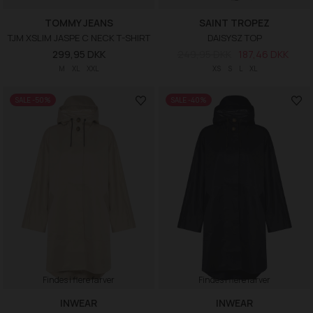
TOMMY JEANS
SAINT TROPEZ
TJM XSLIM JASPE C NECK T-SHIRT
DAISYSZ TOP
299,95 DKK
249,95 DKK
187,46 DKK
M
XL
XXL
XS
S
L
XL
SALE -50%
SALE -40%
Findes i flere farver
Findes i flere farver
INWEAR
INWEAR