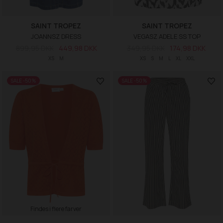
SAINT TROPEZ
SAINT TROPEZ
JOANNSZ DRESS
VEGASZ ADELE SS TOP
899,95 DKK
449,98 DKK
349,95 DKK
174,98 DKK
XS
M
XS
S
M
L
XL
XXL
SALE -50%
SALE -50%
Findes i flere farver