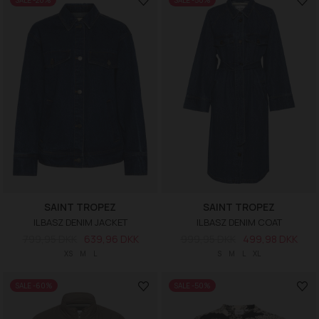
SALE -20%
SALE -50%
SAINT TROPEZ
SAINT TROPEZ
ILBASZ DENIM JACKET
ILBASZ DENIM COAT
799,95 DKK
639,96 DKK
999,95 DKK
499,98 DKK
XS
M
L
S
M
L
XL
SALE -60%
SALE -50%