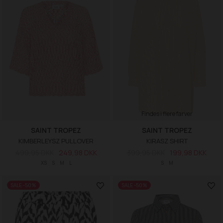
Findes i flere farver
SAINT TROPEZ
SAINT TROPEZ
KIMBERLEYSZ PULLOVER
KIRASZ SHIRT
499,95 DKK
249,98 DKK
399,95 DKK
199,98 DKK
XS
S
M
L
S
M
SALE -50%
SALE -50%