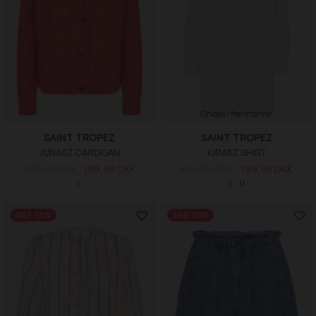
Findes i flere farver
SAINT TROPEZ
SAINT TROPEZ
JUNASZ CARDIGAN
KIRASZ SHIRT
399,95 DKK
199,98 DKK
399,95 DKK
199,98 DKK
L
S
M
SALE -50%
SALE -50%