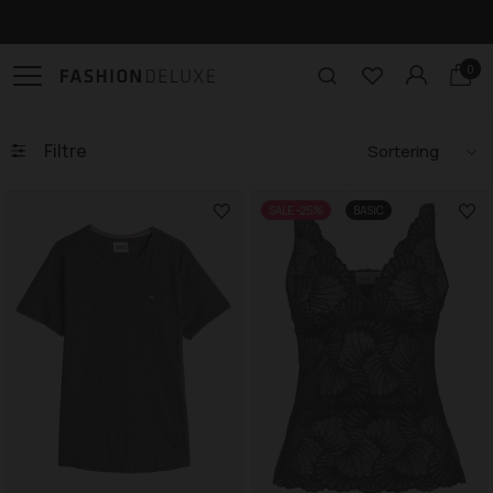
Gratis levering til pakkeshop ved køb over 499,-
0
Filtre
SALE -25%
BASIC