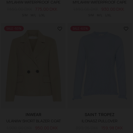
MYLAHIW WATERPROOF CAPE
MYLAHIW WATERPROOF CAPE
1.550,00 DKK
775,00 DKK
1.550,00 DKK
930,00 DKK
S/M
M/L
L/XL
S/M
M/L
L/XL
SALE -50%
SALE -60%
INWEAR
SAINT TROPEZ
ULANIIW SHORT BLAZER COAT
ILONASZ PULLOVER
1.900,00 DKK
950,00 DKK
399,95 DKK
159,98 DKK