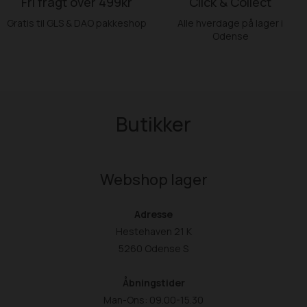
Fri fragt over 499kr
Click & Collect
Gratis til GLS & DAO pakkeshop
Alle hverdage på lager i
Odense
Butikker
Webshop lager
Adresse
Hestehaven 21 K
5260 Odense S
Åbningstider
Man-Ons: 09.00-15.30