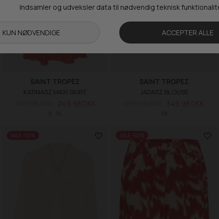
SAINT TROPEZ
SAINT TROPEZ
KATINASZ MAXI SKIRT
JADASZ BLOUSE
499,95 DKK
249,98 DKK
699,96 DKK
349,98 DKK
S
XL
XS
SALE -50%
SALE -50%