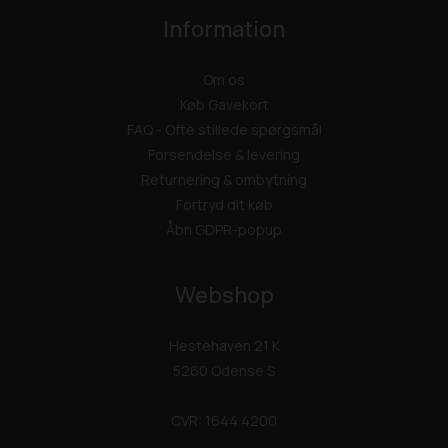
Information
Om os
Køb Gavekort
FAQ - Ofte stillede spørgsmål
Forsendelse & levering
Returnering & ombytning
Fortryd dit køb
Åbn GDPR-popup
Webshop
Hestehaven 21 K
5260 Odense S
CVR: 1644 4200