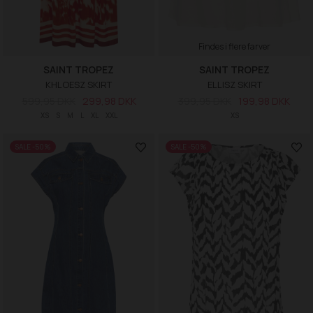
Findes i flere farver
SAINT TROPEZ
SAINT TROPEZ
KHLOESZ SKIRT
ELLISZ SKIRT
599,95 DKK
299,98 DKK
399,95 DKK
199,98 DKK
XS
S
M
L
XL
XXL
XS
SALE -50%
SALE -50%