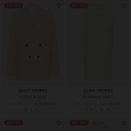
SALE -50%
SALE -50%
SAINT TROPEZ
SAINT TROPEZ
KRISSZ BLAZER
KORINASZ SKIRT
1.299,95 DKK
649,98 DKK
399,95 DKK
199,98 DKK
XS
S
M
L
S
M
L
XL
XXL
SALE -50%
SALE -50%