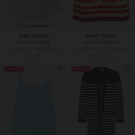
Findes i flere farver
SAINT TROPEZ
SAINT TROPEZ
KATHASZ BLOUSE
KHLOESZ SHORTS
399,95 DKK
199,98 DKK
499,95 DKK
249,98 DKK
XS
S
M
XS
S
M
L
XL
SALE -50%
SALE -50%