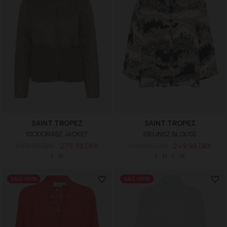
SAINT TROPEZ
SAINT TROPEZ
ISODORASZ JACKET
ISELINSZ BLOUSE
699,95 DKK
279,98 DKK
499,95 DKK
249,98 DKK
S
XL
S
M
L
XL
SALE -50%
SALE -50%