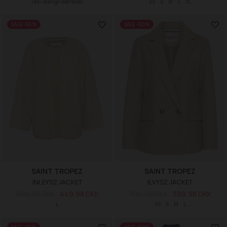
Fås i mange størrelser
XS
S
M
L
XL
SALE -50%
SALE -50%
SAINT TROPEZ
SAINT TROPEZ
INLEYSZ JACKET
ILVYSZ JACKET
899,95 DKK
449,98 DKK
799,95 DKK
399,98 DKK
L
XS
S
M
L