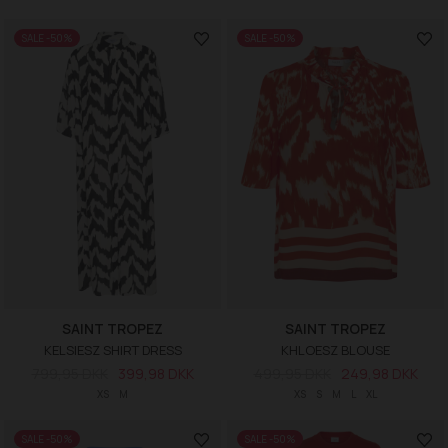
SALE -50%
SALE -50%
SAINT TROPEZ
SAINT TROPEZ
KELSIESZ SHIRT DRESS
KHLOESZ BLOUSE
799,95 DKK
399,98 DKK
499,95 DKK
249,98 DKK
XS
M
XS
S
M
L
XL
SALE -50%
SALE -50%