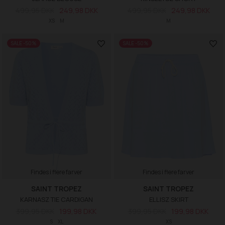
499,95 DKK
249,98 DKK
499,95 DKK
249,98 DKK
XS
M
M
SALE -50%
SALE -50%
Findes i flere farver
Findes i flere farver
SAINT TROPEZ
SAINT TROPEZ
KARNASZ TIE CARDIGAN
ELLISZ SKIRT
399,95 DKK
199,98 DKK
399,95 DKK
199,98 DKK
S
XL
XS