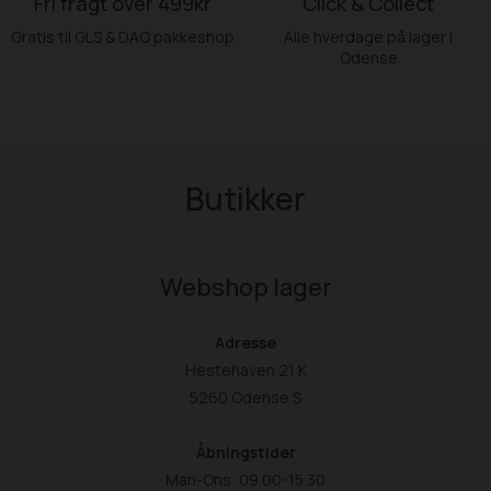
Fri fragt over 499kr
Click & Collect
Gratis til GLS & DAO pakkeshop
Alle hverdage på lager i
Odense
Butikker
Webshop lager
Adresse
Hestehaven 21 K
5260 Odense S
Åbningstider
Man-Ons: 09.00-15.30