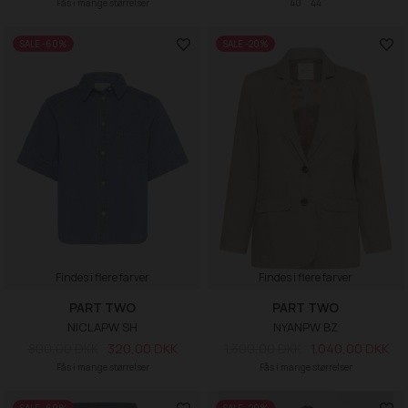
Fås i mange størrelser
40
44
SALE -60%
SALE -20%
Findes i flere farver
Findes i flere farver
PART TWO
PART TWO
NICLAPW SH
NYANPW BZ
800,00 DKK
320,00 DKK
1.300,00 DKK
1.040,00 DKK
Fås i mange størrelser
Fås i mange størrelser