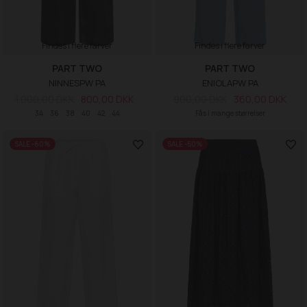
Findes i flere farver
Findes i flere farver
PART TWO
PART TWO
NINNESPW PA
ENIOLAPW PA
1.000,00 DKK
800,00 DKK
900,00 DKK
360,00 DKK
34
36
38
40
42
44
Fås i mange størrelser
SALE -60%
SALE -50%