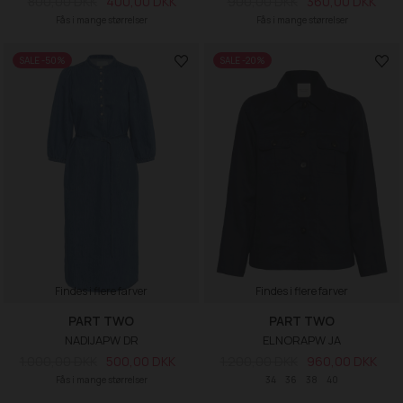
800,00 DKK
400,00 DKK
900,00 DKK
360,00 DKK
Fås i mange størrelser
Fås i mange størrelser
SALE -50%
SALE -20%
Findes i flere farver
Findes i flere farver
PART TWO
PART TWO
NADIJAPW DR
ELNORAPW JA
1.000,00 DKK
500,00 DKK
1.200,00 DKK
960,00 DKK
Fås i mange størrelser
34
36
38
40