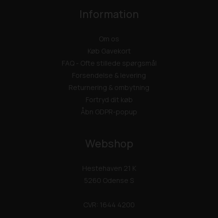
Information
Om os
Køb Gavekort
FAQ - Ofte stillede spørgsmål
Forsendelse & levering
Returnering & ombytning
Fortryd dit køb
Åbn GDPR-popup
Webshop
Hestehaven 21 K
5260 Odense S
CVR: 1644 4200