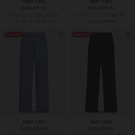
PART TWO
PART TWO
NINNESPW PA
SHENASPW PA
1.000,00 DKK
800,00 DKK
1.000,00 DKK
750,00 DKK
34
36
38
40
42
44
Fås i mange størrelser
SALE -50%
SALE -60%
Findes i flere farver
Findes i flere farver
PART TWO
PART TWO
CORALIEPW PA
ENIOLAPW PA