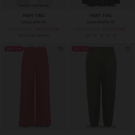
Findes i flere farver
Findes i flere farver
PART TWO
PART TWO
ENIOLAPW PA
NANLINNPW SK
900,00 DKK
360,00 DKK
1.000,00 DKK
500,00 DKK
Fås i mange størrelser
38
40
42
44
46
SALE -20%
SALE -25%
Findes i flere farver
Findes i flere farver