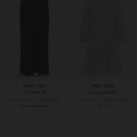
Findes i flere farver
PART TWO
PART TWO
NITTAPW SK
VIGGASIPW DR
850,00 DKK
425,00 DKK
1.000,00 DKK
500,00 DKK
Fås i mange størrelser
40
42