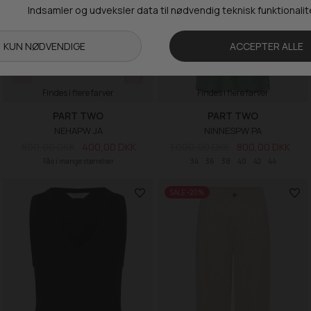
Findes i flere farver
Findes i flere farver
PART TWO
PART TWO
NEHAPW JA
NINNESPW PA
800,00 DKK
400,00 DKK
1.000,00 DKK
800,00 DKK
Fås i mange størrelser
34
36
38
40
42
44
SALE -20%