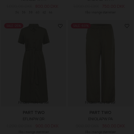
1.000,00 DKK
800,00 DKK
1.000,00 DKK
750,00 DKK
34
36
38
40
42
44
Fås i mange størrelser
SALE -25%
SALE -60%
Findes i flere farver
Findes i flere farver
PART TWO
PART TWO
EFLINPW DR
ENIOLAPW PA
1.200,00 DKK
900,00 DKK
900,00 DKK
360,00 DKK
Fås i mange størrelser
Fås i mange størrelser