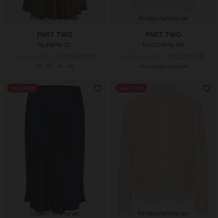
Findes i flere farver
Findes i flere farver
PART TWO
PART TWO
NUNIPW SK
NASTJAPW SH
600,00 DKK
300,00 DKK
800,00 DKK
400,00 DKK
32
36
42
46
Fås i mange størrelser
SALE -50%
SALE -50%
Findes i flere farver
Findes i flere farver