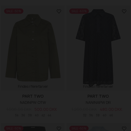
SALE -50%
SALE -60%
Findes i flere farver
Findes i flere farver
PART TWO
PART TWO
NADINPW OTW
NANINAPW DR
1.000,00 DKK
500,00 DKK
1.200,00 DKK
480,00 DKK
34
36
38
40
42
44
32
36
38
40
46
SALE -50%
SALE -50%