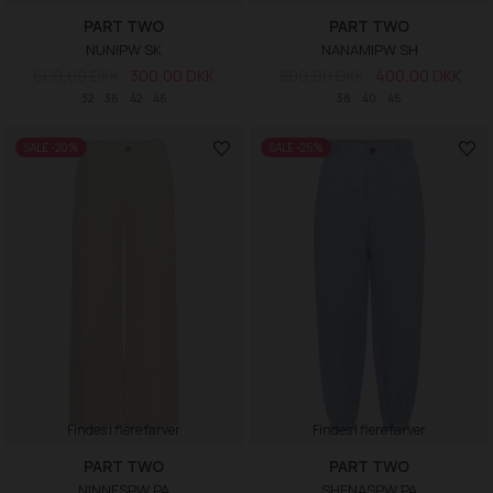
PART TWO
PART TWO
NUNIPW SK
NANAMIPW SH
600,00 DKK
300,00 DKK
800,00 DKK
400,00 DKK
32
36
42
46
38
40
46
SALE -20%
SALE -25%
Findes i flere farver
Findes i flere farver
PART TWO
PART TWO
NINNESPW PA
SHENASPW PA