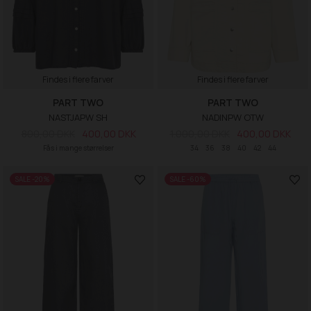
Findes i flere farver
Findes i flere farver
PART TWO
PART TWO
NASTJAPW SH
NADINPW OTW
800,00 DKK
400,00 DKK
1.000,00 DKK
400,00 DKK
Fås i mange størrelser
34
36
38
40
42
44
SALE -20%
SALE -60%