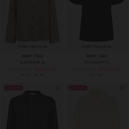
Findes i flere farver
Findes i flere farver
PART TWO
PART TWO
ELNORAPW JA
NACIMAPW TS
1.200,00 DKK
900,00 DKK
400,00 DKK
200,00 DKK
34
36
38
40
XL
XXL
SALE -50%
SALE -60%