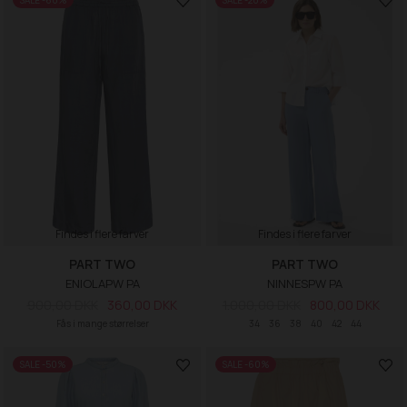
SALE -60%
SALE -20%
Findes i flere farver
Findes i flere farver
PART TWO
PART TWO
ENIOLAPW PA
NINNESPW PA
900,00 DKK
360,00 DKK
1.000,00 DKK
800,00 DKK
Fås i mange størrelser
34
36
38
40
42
44
SALE -50%
SALE -60%