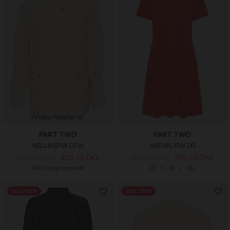
Findes i flere farver
PART TWO
PART TWO
NELLIKEPW OTW
NATHALIPW DR
1.700,00 DKK
850,00 DKK
700,00 DKK
350,00 DKK
Fås i mange størrelser
XS
S
M
L
XXL
SALE -50%
SALE -50%