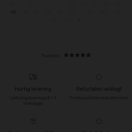
<
1
2
3
4
5
50
51
52
53
54
55
56
57
58
59
60
188
189
190
191
192
>
Trustpilot
Hurtig levering
Returlabel vedlagt
Lynhurtig levering på 1-3
Fri retur på ikke nedsatte varer
hverdage