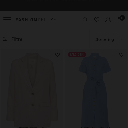
Gratis levering til pakkeshop ved køb over 499,-
0
Filtre
SALE -25%
Findes i flere farver
Findes i flere farver