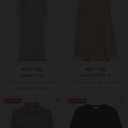
Findes i flere farver
Findes i flere farver
PART TWO
PART TWO
NADIJAPW DR
NANASOFIEPW SK
1.000,00 DKK
500,00 DKK
800,00 DKK
320,00 DKK
Fås i mange størrelser
38
40
42
46
SALE -25%
SALE -50%