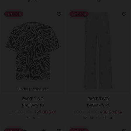
XS
XL
34
SALE -50%
SALE -50%
Findes i flere farver
PART TWO
PART TWO
NAHIDPW TS
TRISJAPW PA
250,00 DKK
125,00 DKK
800,00 DKK
400,00 DKK
XS
S
L
32
34
36
38
40