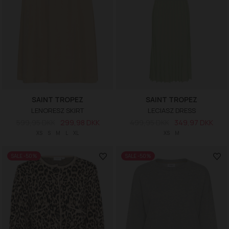
SAINT TROPEZ
SAINT TROPEZ
LENORESZ SKIRT
LECIASZ DRESS
599,95 DKK
299,98 DKK
499,95 DKK
349,97 DKK
XS
S
M
L
XL
XS
M
SALE -50%
SALE -50%