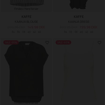
Findes i flere farver
KAFFE
KAFFE
KAANJA BLOUSE
KAANJA DRESS
299,95 DKK
149,98 DKK
399,95 DKK
199,98 DKK
34
36
38
40
42
46
34
36
38
40
42
46
SALE -50%
SALE -60%
Findes i flere farver