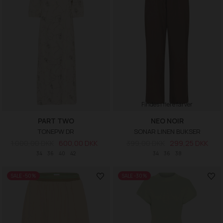
Findes i flere farver
PART TWO
NEO NOIR
TONEPW DR
SONAR LINEN BUKSER
1.000,00 DKK
600,00 DKK
399,00 DKK
299,25 DKK
34
36
40
42
34
36
38
SALE -50%
SALE -30%