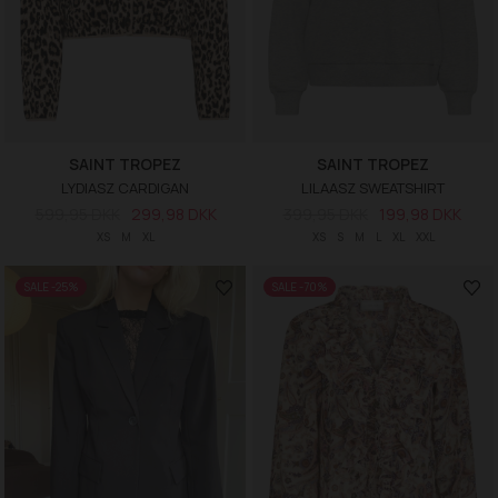
SAINT TROPEZ
SAINT TROPEZ
LYDIASZ CARDIGAN
LILAASZ SWEATSHIRT
599,95 DKK
299,98 DKK
399,95 DKK
199,98 DKK
XS
M
XL
XS
S
M
L
XL
XXL
SALE -25%
SALE -70%