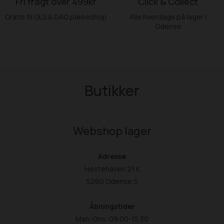
Fri fragt over 499kr
Click & Collect
Gratis til GLS & DAO pakkeshop
Alle hverdage på lager i
Odense
Butikker
Webshop lager
Adresse
Hestehaven 21 K
5260 Odense S
Åbningstider
Man-Ons: 09.00-15.30