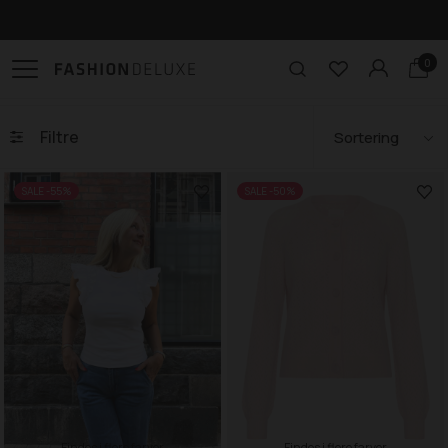
Gratis levering til pakkeshop ved køb over 499,-
0
Filtre
SALE -55%
SALE -50%
Findes i flere farver
Findes i flere farver