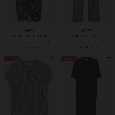
KAFFE
KAFFE
KABEATHE SHORT DRESS
KATILLA WIDE PANTS
499,95 DKK
249,98 DKK
699,95 DKK
349,98 DKK
Fås i mange størrelser
34
36
38
40
46
SALE -50%
SALE -50%