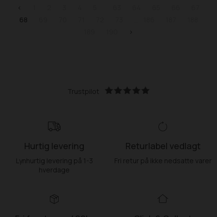
<
1
2
3
4
5
63
64
65
66
67
68
69
70
71
72
73
186
187
188
189
190
>
Trustpilot
Hurtig levering
Returlabel vedlagt
Lynhurtig levering på 1-3
Fri retur på ikke nedsatte varer
hverdage