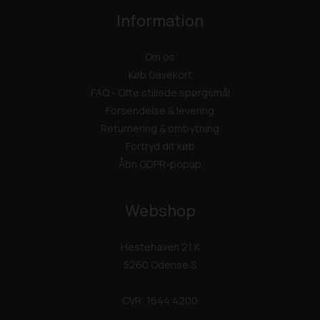
Information
Om os
Køb Gavekort
FAQ - Ofte stillede spørgsmål
Forsendelse & levering
Returnering & ombytning
Fortryd dit køb
Åbn GDPR-popup
Webshop
Hestehaven 21 K
5260 Odense S
CVR: 1644 4200