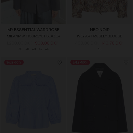
MY ESSENTIAL WARDROBE
NEO NOIR
MILANMW FIGURSYET BLAZER
IVEY ART PAISELY BLOUSE
1.200,00 DKK
900,00 DKK
499,00 DKK
149,70 DKK
36
38
40
42
44
36
SALE -50%
SALE -50%