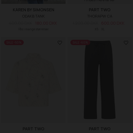
KAREN BY SIMONSEN
PART TWO
ODAKB TANK
THORAPW CA
400,00 DKK
180,00 DKK
1.200,00 DKK
600,00 DKK
Fås i mange størrelser
XS
XL
SALE -50%
SALE -60%
PART TWO
PART TWO