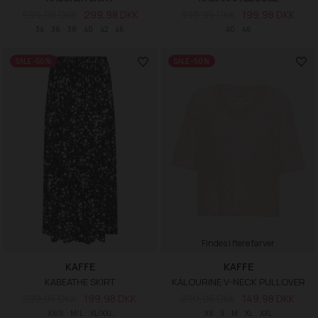
599,95 DKK
299,98 DKK
399,95 DKK
199,98 DKK
34
36
38
40
42
46
40
46
SALE -50%
SALE -50%
Findes i flere farver
KAFFE
KAFFE
KABEATHE SKIRT
KALOURINE V-NECK PULLOVER
399,95 DKK
199,98 DKK
299,95 DKK
149,98 DKK
XS/S
M/L
XL/XXL
XS
S
M
XL
XXL