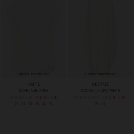
Findes i flere farver
Findes i flere farver
KAFFE
GESTUZ
KAANJA BLOUSE
GZCAMILA MW PANTS
299,95 DKK
149,98 DKK
1.000,00 DKK
400,00 DKK
34
36
38
40
42
46
34
36