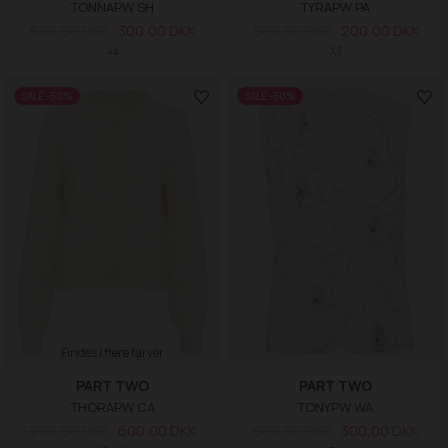
TONNAPW SH
TYRAPW PA
600,00 DKK
300,00 DKK
500,00 DKK
200,00 DKK
44
XS
SALE -50%
SALE -50%
Findes i flere farver
PART TWO
PART TWO
THORAPW CA
TONYPW WA
1.200,00 DKK
600,00 DKK
600,00 DKK
300,00 DKK