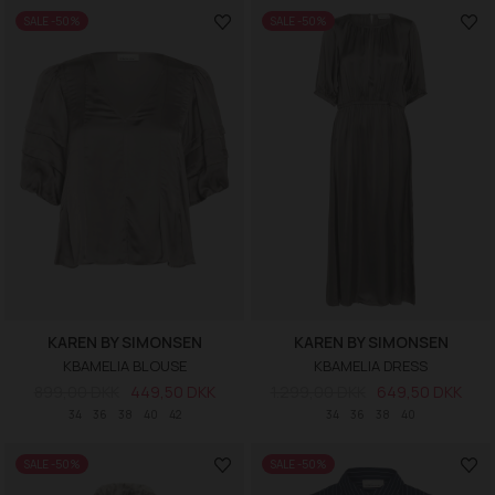
SALE -50%
SALE -50%
KAREN BY SIMONSEN
KAREN BY SIMONSEN
KBAMELIA BLOUSE
KBAMELIA DRESS
899,00 DKK
449,50 DKK
1.299,00 DKK
649,50 DKK
34
36
38
40
42
34
36
38
40
SALE -50%
SALE -50%