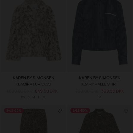
KAREN BY SIMONSEN
KAREN BY SIMONSEN
KBAMIRA FUR COAT
KBAMY MALLE SHIRT
1.699,00 DKK
849,50 DKK
799,00 DKK
399,50 DKK
XS
S
M
L
XL
34
SALE -20%
SALE -50%