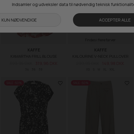
Findes i flere farver
KAFFE
KAFFE
KAMARTHA FRILL BLOUSE
KALOURINE V-NECK PULLOVER
399,95 DKK
319,96 DKK
299,95 DKK
149,98 DKK
34
36
38
XS
S
M
XL
XXL
SALE -50%
SALE -50%