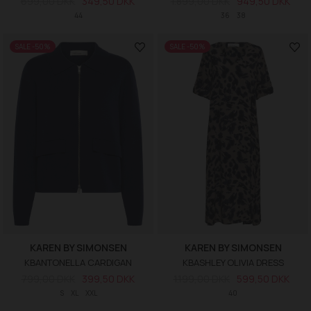
699,00 DKK
349,50 DKK
1.899,00 DKK
949,50 DKK
44
36
38
SALE -50%
SALE -50%
KAREN BY SIMONSEN
KAREN BY SIMONSEN
KBANTONELLA CARDIGAN
KBASHLEY OLIVIA DRESS
799,00 DKK
399,50 DKK
1.199,00 DKK
599,50 DKK
S
XL
XXL
40