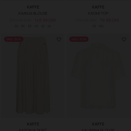
KAFFE
KAFFE
KAANJA BLOUSE
KAOMI TOP
299,95 DKK
149,98 DKK
199,95 DKK
79,98 DKK
34
36
38
40
42
46
XS
XXL
SALE -50%
SALE -50%
KAFFE
KAFFE
KASONJA SKIRT
KALIANNA BLOUSE