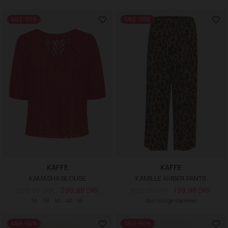
SALE -50%
SALE -50%
KAFFE
KAFFE
KAMASHA BLOUSE
KAMILLE AMBER PANTS
599,95 DKK
299,98 DKK
399,95 DKK
199,98 DKK
36
38
40
42
46
Fås i mange størrelser
SALE -50%
SALE -60%