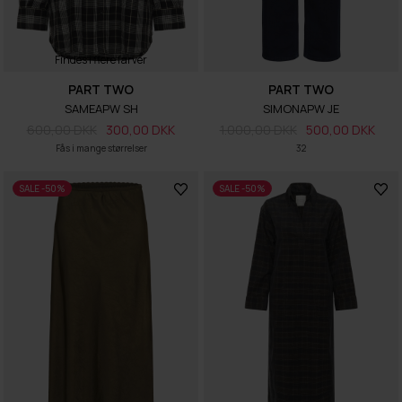
Findes i flere farver
PART TWO
PART TWO
SAMEAPW SH
SIMONAPW JE
600,00 DKK
300,00 DKK
1.000,00 DKK
500,00 DKK
Fås i mange størrelser
32
SALE -50%
SALE -50%