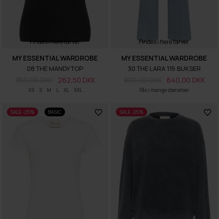
Findes i flere farver
Findes i flere farver
MY ESSENTIAL WARDROBE
MY ESSENTIAL WARDROBE
08 THE MANDY TOP
30 THE LARA 115 BUKSER
350,00 DKK
262,50 DKK
800,00 DKK
640,00 DKK
XS
S
M
L
XL
XXL
Fås i mange størrelser
SALE -25%
BASIC
SALE -25%