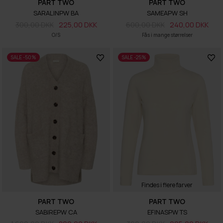
PART TWO
PART TWO
SARALINPW BA
SAMEAPW SH
300,00 DKK
225,00 DKK
600,00 DKK
240,00 DKK
O/S
Fås i mange størrelser
SALE -50%
SALE -25%
Findes i flere farver
PART TWO
PART TWO
SABIREPW CA
EFINASPW TS