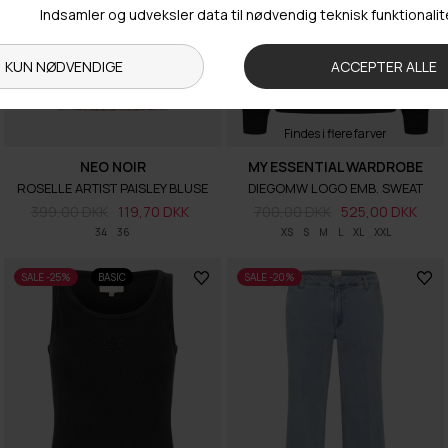
Findes i flere farver
NEO NOIR
MY ESSENTIAL WARDROBE
ROSELLE ARTIST PAISLEY BLUSE
DIEGOMW LOGO EMB. SWEAT
399,00 DKK
119,70 DKK
700,00 DKK
525,00 DKK
34
36
XS
S
M
L
XL
XXL
SALE -25%
BASIC
SALE -20%