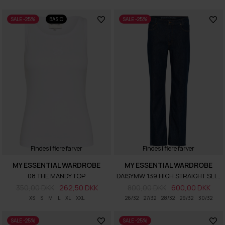
SALE -25%
BASIC
SALE -25%
Findes i flere farver
Findes i flere farver
MY ESSENTIAL WARDROBE
MY ESSENTIAL WARDROBE
08 THE MANDY TOP
DAISYMW 139 HIGH STRAIGHT SLIT JEANS
350,00 DKK
262,50 DKK
800,00 DKK
600,00 DKK
XS
S
M
L
XL
XXL
26/32
27/32
28/32
29/32
30/32
SALE -25%
SALE -25%