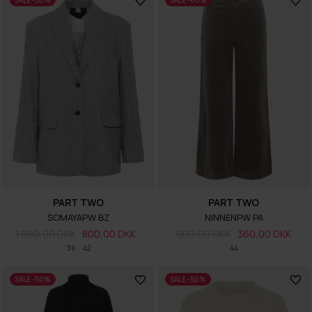
SALE -50%
SALE -60%
PART TWO
PART TWO
SOMAYAPW BZ
NINNENPW PA
1.600,00 DKK
800,00 DKK
900,00 DKK
360,00 DKK
36
42
44
SALE -50%
SALE -50%