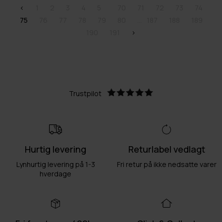
<
1
2
3
4
5
70
71
72
73
74
75
76
77
78
79
80
187
188
189
190
191
>
Trustpilot
Hurtig levering
Returlabel vedlagt
Lynhurtig levering på 1-3
Fri retur på ikke nedsatte varer
hverdage