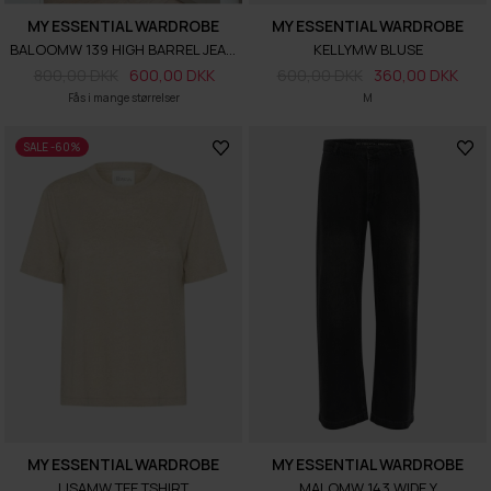
MY ESSENTIAL WARDROBE
MY ESSENTIAL WARDROBE
BALOOMW 139 HIGH BARREL JEANS
KELLYMW BLUSE
800,00 DKK
600,00 DKK
600,00 DKK
360,00 DKK
Fås i mange størrelser
M
SALE -60%
MY ESSENTIAL WARDROBE
MY ESSENTIAL WARDROBE
LISAMW TEE TSHIRT
MALOMW 143 WIDE Y