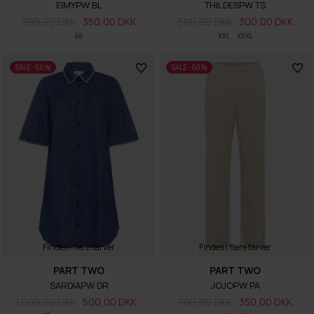
EIMYPW BL
THILDESPW TS
700,00 DKK
350,00 DKK
600,00 DKK
300,00 DKK
46
XXL
XXXL
SALE -50%
SALE -50%
Findes i flere farver
Findes i flere farver
PART TWO
PART TWO
SARDIAPW DR
JOJOPW PA
1.000,00 DKK
500,00 DKK
700,00 DKK
350,00 DKK