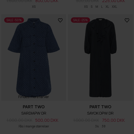
1.600,00 DKK
800,00 DKK
300,00 DKK
225,00 DKK
XS
XS
S
M
L
XL
XXL
SALE -50%
SALE -25%
Findes i flere farver
PART TWO
PART TWO
SARDIAPW DR
SAYOKOPW DR
1.000,00 DKK
500,00 DKK
1.000,00 DKK
750,00 DKK
Fås i mange størrelser
34
38