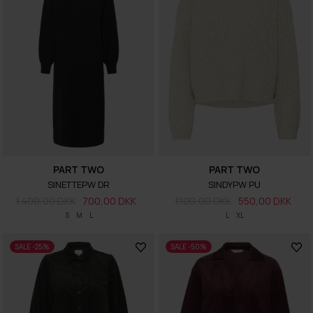
PART TWO
PART TWO
SINETTEPW DR
SINDYPW PU
1.400,00 DKK
700,00 DKK
1.100,00 DKK
550,00 DKK
S
M
L
L
XL
SALE -25%
SALE -50%