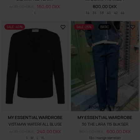
400,00 DKK
160,00 DKK
800,00 DKK
L
34
36
38
40
42
44
SALE -40%
SALE -25%
BASIC
Findes i flere farver
MY ESSENTIAL WARDROBE
MY ESSENTIAL WARDROBE
VISTAMW WATERFALL BLUSE
30 THE LARA 115 BUKSER
400,00 DKK
240,00 DKK
800,00 DKK
600,00 DKK
S
M
L
XL
Fås i mange størrelser