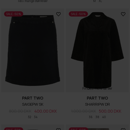
Fås i mange størrelser
M
XL
SALE -50%
SALE -50%
Findes i flere farver
PART TWO
PART TWO
SAIGEPW SK
SHARRIPW DR
800,00 DKK
400,00 DKK
1.000,00 DKK
500,00 DKK
32
34
36
38
40