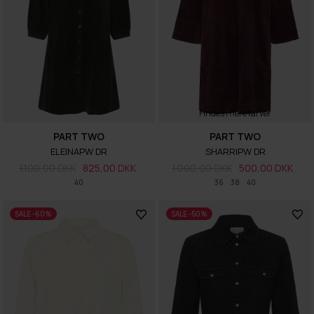
Findes i flere farver
PART TWO
PART TWO
ELEINAPW DR
SHARRIPW DR
1.100,00 DKK
825,00 DKK
1.000,00 DKK
500,00 DKK
40
36
38
40
SALE -60%
SALE -50%