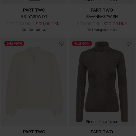
PART TWO
PART TWO
ESILYASPW DR
SAVANNASPW SH
1.200,00 DKK
900,00 DKK
800,00 DKK
320,00 DKK
36
38
40
42
Fås i mange størrelser
SALE -50%
SALE -50%
Findes i flere farver
PART TWO
PART TWO