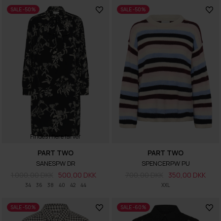
SALE -50%
SALE -50%
Findes i flere farver
PART TWO
PART TWO
SANESPW DR
SPENCERPW PU
1.000,00 DKK
500,00 DKK
700,00 DKK
350,00 DKK
34
36
38
40
42
44
XXL
SALE -50%
SALE -60%