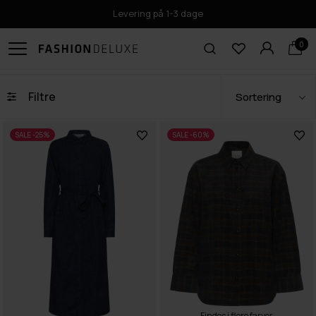
Click & Collect i Odense
0
Filtre
SALE -25%
SALE -60%
Findes i flere farver