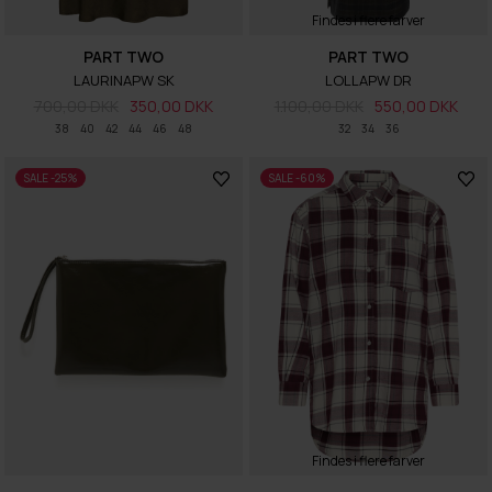
Findes i flere farver
PART TWO
PART TWO
LAURINAPW SK
LOLLAPW DR
700,00 DKK
350,00 DKK
1.100,00 DKK
550,00 DKK
38
40
42
44
46
48
32
34
36
SALE -25%
SALE -60%
Findes i flere farver