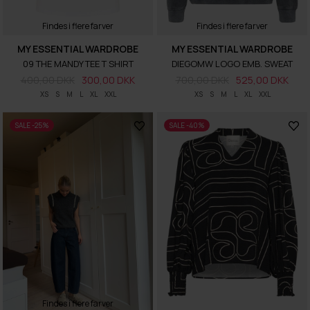
Findes i flere farver
Findes i flere farver
MY ESSENTIAL WARDROBE
MY ESSENTIAL WARDROBE
09 THE MANDY TEE T SHIRT
DIEGOMW LOGO EMB. SWEAT
400,00 DKK
300,00 DKK
700,00 DKK
525,00 DKK
XS
S
M
L
XL
XXL
XS
S
M
L
XL
XXL
SALE -25%
SALE -40%
Findes i flere farver