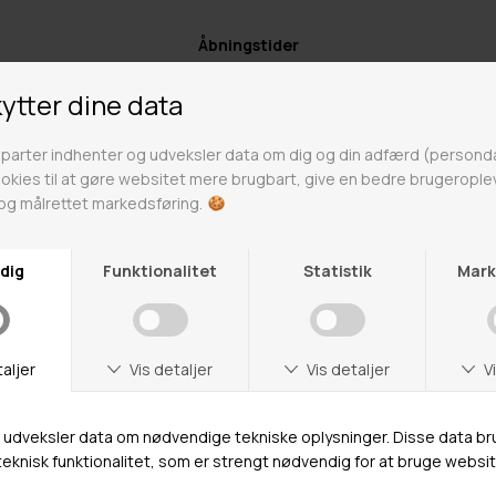
Åbningstider
Man-Ons: 09.00-15.30
Tors: 09.00-17.00
Fre: 09.00-15.30
Kontakt
+ 45 65 90 45 89
info@fashiondeluxe.dk
Mr Frederik
Rosengårdcentret
Adresse
Ørbækvej 75