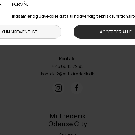
5220 Odense SØ
Åbningstider
Man-Tors: 10.00-19.00
Fre: 10.00-19.00
Lør & Søn: 10.00-17.00
Kontakt
+ 45 66 15 79 95
kontakt2@butikfrederik.dk
Mr Frederik
Odense City
Adresse