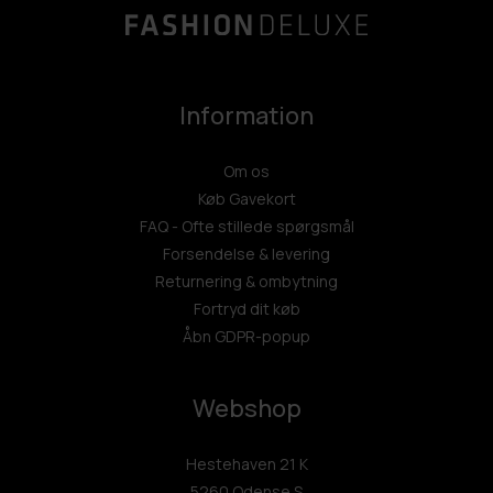
Information
Om os
Køb Gavekort
FAQ - Ofte stillede spørgsmål
Forsendelse & levering
Returnering & ombytning
Fortryd dit køb
Åbn GDPR-popup
Webshop
Hestehaven 21 K
5260 Odense S