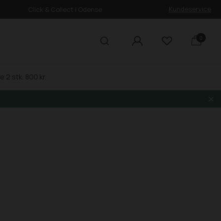
Kundeservice
Click & Collect i Odense
0
 2 stk. 800 kr.