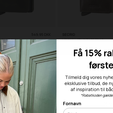
549,95 DKK
SECRID
MINIWALLET VINTAGE OLIVE-BLACK
MINIWALLET VINTAGE TRACEABLE CLAY
O/S
Få 15% ra
først
Trustpilot
Tilmeld dig vores nyhe
eksklusive tilbud, de 
af inspiration til 
urlabel vedlagt
Fri fragt over 4
*Rabatkoden gælder 
r på ikke nedsatte varer
Gratis til GLS & DAO p
Fornavn