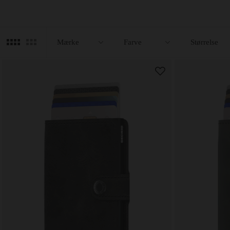
Filtre
Luk
Mærke
Farve
Størrelse