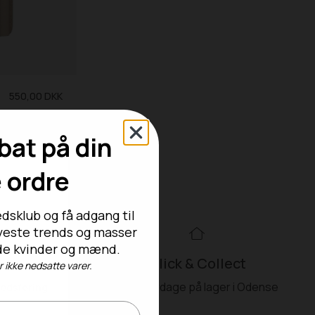
550,00 DKK
bat på din
e ordre
dsklub og få adgang til
nyeste trends og masser
både kvinder og mænd.
99kr
Click & Collect
ikke nedsatte varer.
akkeshop
Alle hverdage på lager i Odense