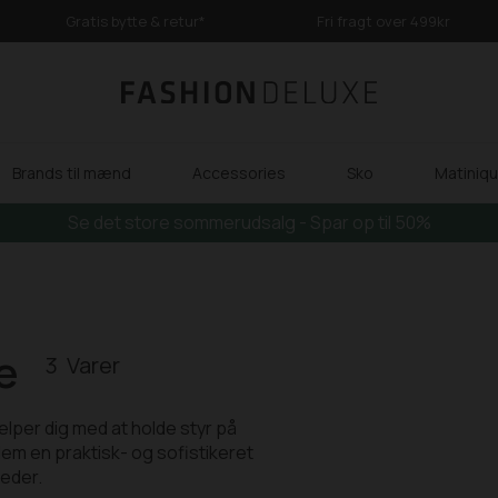
Gratis bytte & retur*
Fri fragt over 499kr
Brands til mænd
Accessories
Sko
Matinique
Se det store sommerudsalg - Spar op til 50%
e
3
ælper dig med at holde styr på
llem en praktisk- og sofistikeret
heder.