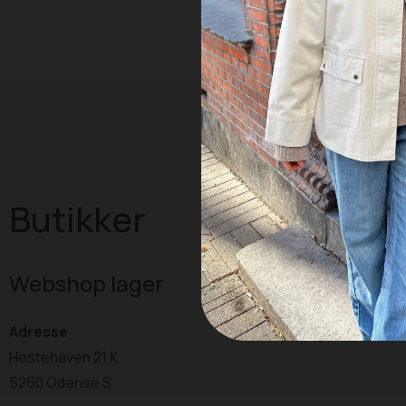
Butikker
Webshop lager
Adresse
Hestehaven 21 K
5260 Odense S