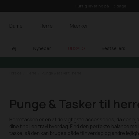
Hurtig levering på 1-3 dage
Dame
Herre
Mærker
Tøj
Nyheder
UDSALG
Bestsellers
Forside
Herre
Punge & Tasker til herre
Punge & Tasker til herr
Herretasken er en af de vigtigste accessories, da den hj
dine ting i en travl hverdag. Find den perfekte balance me
taske, så den kan bruges både til hverdag og andre lejlig