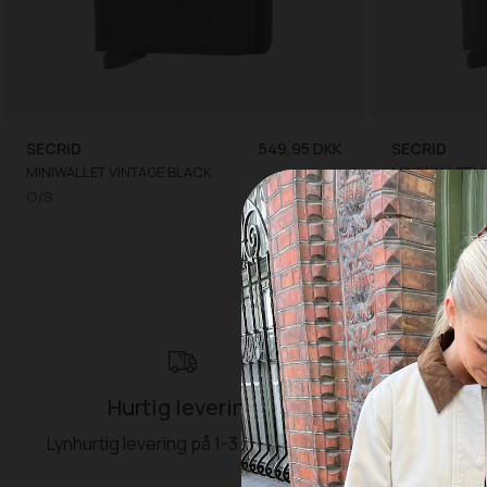
SECRID
549,95 DKK
SECRID
MINIWALLET VINTAGE BLACK
O/S
O/S
Hurtig levering
Ret
Lynhurtig levering på 1-3 hverdage
Fri retu