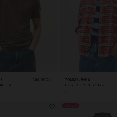
NS
299,95 DKK
TOMMY JEANS
TJM XSLIM JASPE HTR TEE EXT
TJM REG FLANNEL CHECK SHIRT EXT
M
SALE -50%