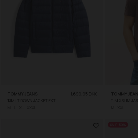
TOMMY JEANS
1.699,95 DKK
TOMMY JEA
TJM LT DOWN JACKET EXT
M
L
XL
XXXL
M
XXL
SALE -50%