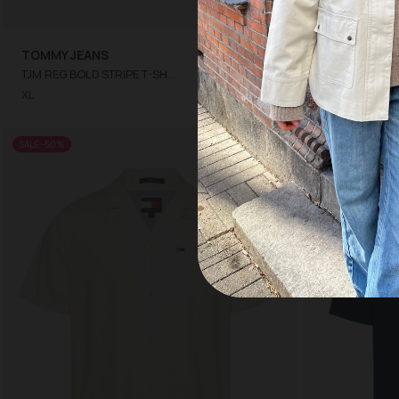
TOMMY JEANS
174,98 DKK
TOMMY JEA
TJM REG BOLD STRIPE T-SHIRT
349,95 DKK
XL
NI32
SALE -50%
SALE -50%