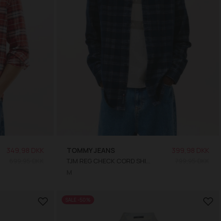
349,98 DKK
TOMMY JEANS
399,98 DKK
699,95 DKK
TJM REG CHECK CORD SHIRT
799,95 DKK
M
SALE -50%