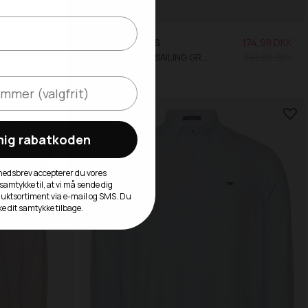
299,98 DKK
TOMMY JEANS
174,98 DKK
599,95 DKK
TJM REG PALM SAILING GRAPHIC T-SHIRT
349,95 DKK
XL
SALE -50%
 mig rabatkoden
yhedsbrev accepterer du vores
 samtykke til, at vi må sende dig
duktsortiment via e-mail og SMS. Du
ke dit samtykke tilbage.