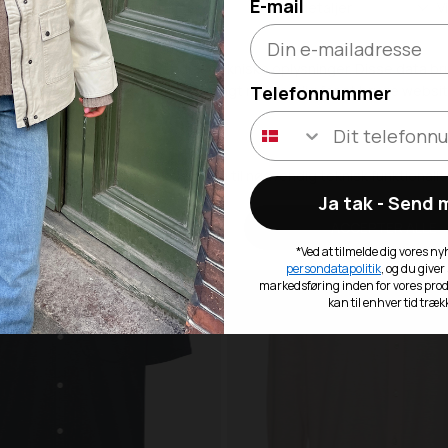
E-mail
NS
349,98 DKK
TOMMY JEANS
TJM OTIS TWILL REG CARGO SHORTS
699,95 DKK
TJM SCANTON SHORTS
Telefonnummer
NI30
SALE -50%
Ja tak - Send
*Ved at tilmelde dig vores n
persondatapolitik
, og du giver
markedsføring inden for vores pro
kan til enhver tid træk