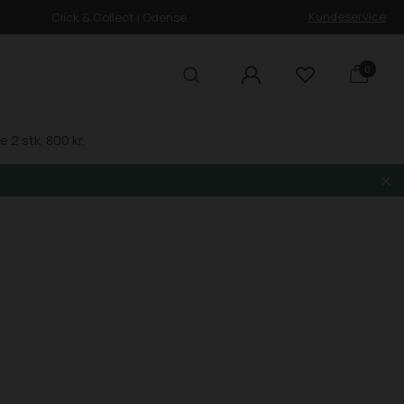
Kundeservice
Click & Collect i Odense
0
 2 stk. 800 kr.