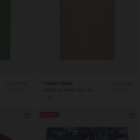
149,98 DKK
TOMMY JEANS
149,98 DKK
299,95 DKK
TJM XSLIM JASPE HTR T-SHIRT
299,95 DKK
L
XXL
SALE -50%