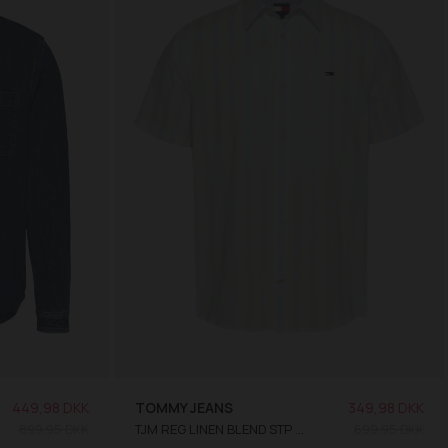
449,98 DKK
TOMMY JEANS
349,98 DKK
899,95 DKK
TJM REG LINEN BLEND STP SS SKJORTE
699,95 DKK