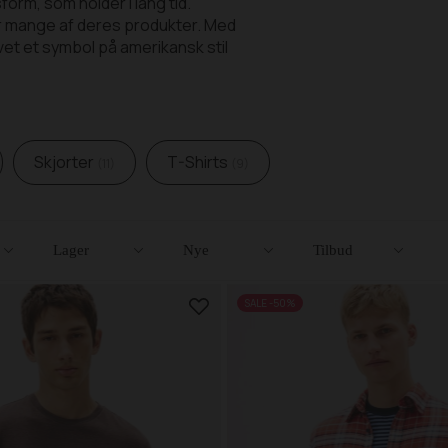
orm, som holder i lang tid.
er mange af deres produkter. Med
et et symbol på amerikansk stil
Skjorter
T-Shirts
11
9
Lager
Nye
Tilbud
SALE -50%