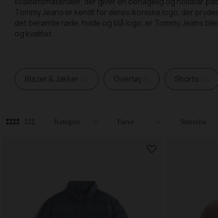
kvalitetsmaterialer, der giver en behagelig og holdbar pasf
Tommy Jeans er kendt for deres ikoniske logo, der pryd
det berømte røde, hvide og blå logo, er Tommy Jeans blev
og kvalitet.
Blazer & Jakker
Overtøj
Shorts
2
1
4
Filtre
Luk
Kategori
Farve
Størrelse