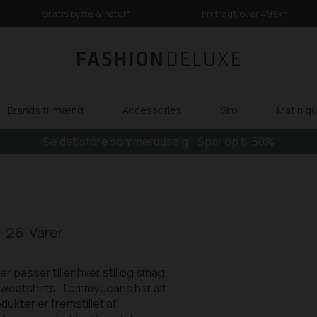
Gratis bytte & retur*
Fri fragt over 499kr
Brands til mænd
Accessories
Sko
Matinique
Se det store sommerudsalg - Spar op til 50%
26
r passer til enhver stil og smag.
g sweatshirts, Tommy Jeans har alt
ukter er fremstillet af