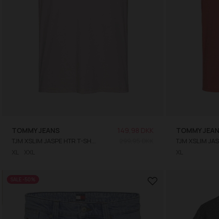
TOMMY JEANS
149,98 DKK
TOMMY JEA
TJM XSLIM JASPE HTR T-SHIRT
299,95 DKK
XL
XXL
XL
SALE -50%