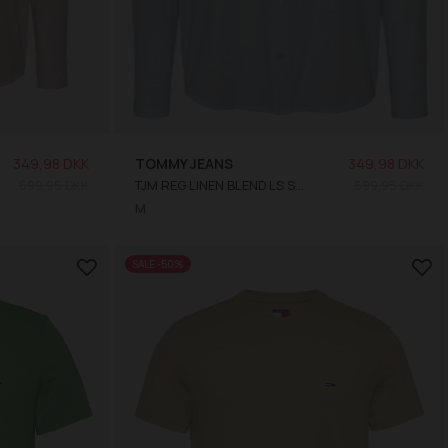
349,98 DKK
TOMMY JEANS
349,98 DKK
699,95 DKK
TJM REG LINEN BLEND LS SKJORTE
699,95 DKK
M
SALE -50%