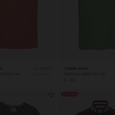
NS
149,98 DKK
TOMMY JEANS
TJM XSLIM JASPE HTR T-SHIRT
299,95 DKK
TJM XSLIM JASPE HTR T-SHIRT
XL
XXL
SALE -50%