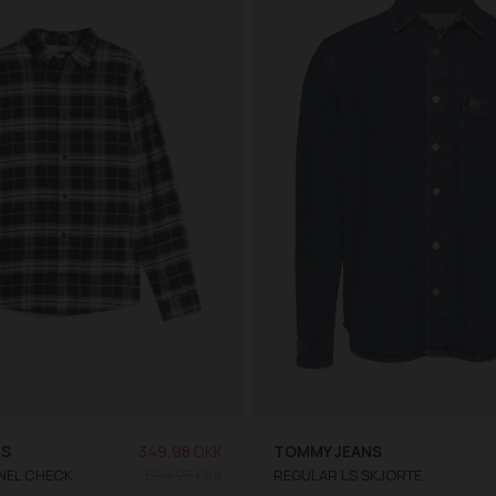
NS
349,98 DKK
TOMMY JEANS
TJM REG FLANNEL CHECK SHIRT EXT
699,95 DKK
REGULAR LS SKJORTE