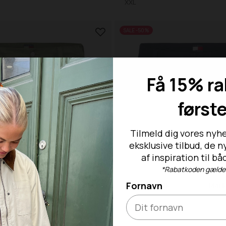
XXL
SALE -50%
Få 15% ra
først
Tilmeld dig vores nyhe
eksklusive tilbud, de 
af inspiration til 
*Rabatkoden gælder 
Fornavn