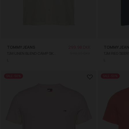
TOMMY JEANS
299,98 DKK
TOMMY JEA
TJM LINEN BLEND CAMP SKJORTE
599,95 DKK
L
L
SALE -50%
SALE -50%