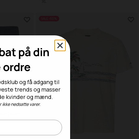
XL
SALE -50%
bat på din
e ordre
dsklub og få adgang til
nyeste trends og masser
både kvinder og mænd.
ikke nedsatte varer.