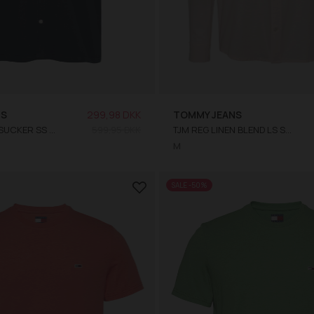
NS
299,98 DKK
TOMMY JEANS
TJM REG SEERSUCKER SS SKJORTE
599,95 DKK
TJM REG LINEN BLEND LS SKJORTE
M
SALE -50%