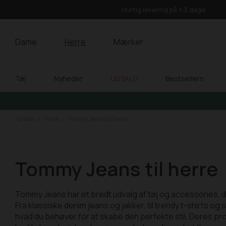
Hurtig levering på 1-3 dage
Dame
Herre
Mærker
Tøj
Nyheder
UDSALG
Bestsellers
Forside
Herre
Tommy Jeans til herre
Tommy Jeans til herre
Tommy Jeans har et bredt udvalg af tøj og accessories, de
Fra klassiske denim jeans og jakker, til trendy t-shirts o
hvad du behøver for at skabe den perfekte stil. Deres prod