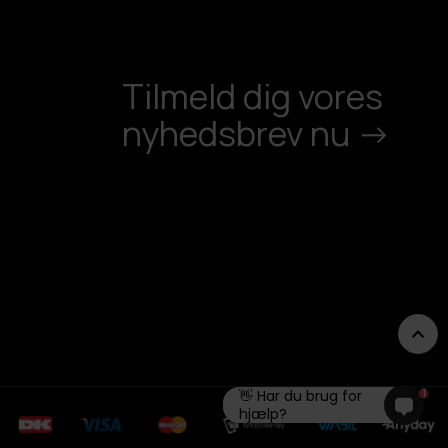
Tilmeld dig vores
nyhedsbrev nu ->
1
👋 Har du brug for
hjælp?