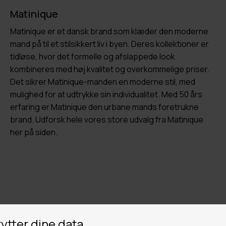
Matinique
Matinique er et dansk brand som klæder den moderne
mand på til et stilsikkert liv i byen. Deres kollektioner er
tidløse, hvor det formelle og afslappede look
kombineres med høj kvalitet og overkommelige priser.
Det sikrer Matinique-manden en moderne stil, med
mulighed for at udtrykke sin individualitet. Med 50 års
erfaring er Matinique den urbane mands foretrukne
brand. Udforsk hele vores store udvalg fra Matinique
her på siden.