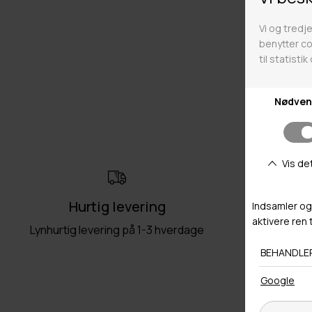
Hurtig levering
Ret
Lynhurtig levering på 1-3 hverdage
Fri retu