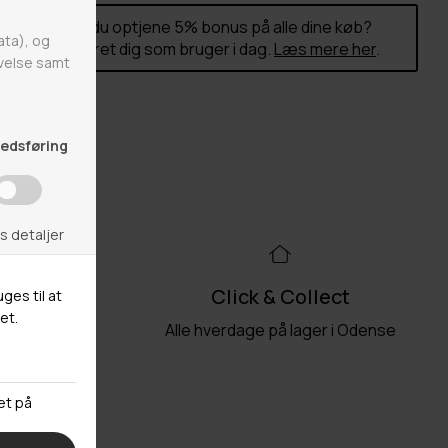
Vil du optjene 5% bonus på alle dine køb?
Opret dig som bruger i dag.
Læs mere her
.
99kr
Click & Collect
akkeshop
Alle hverdage på lager i Odense