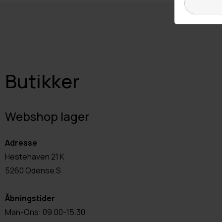
Butikker
Webshop lager
Adresse
Hestehaven 21 K
5260 Odense S
Åbningstider
Man-Ons: 09.00-15.30