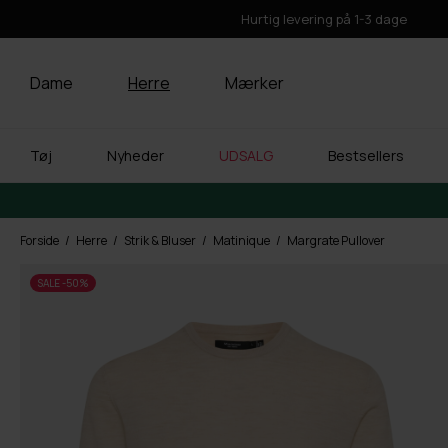
Hurtig levering på 1-3 dage
Dame
Herre
Mærker
Tøj
Nyheder
UDSALG
Bestsellers
Forside
Herre
Strik & Bluser
Matinique
Margrate Pullover
SALE -50%