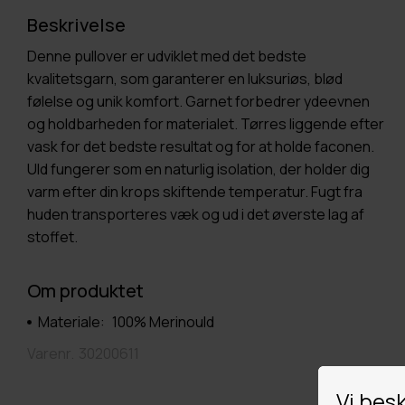
Beskrivelse
Denne pullover er udviklet med det bedste
kvalitetsgarn, som garanterer en luksuriøs, blød
følelse og unik komfort. Garnet forbedrer ydeevnen
og holdbarheden for materialet. Tørres liggende efter
vask for det bedste resultat og for at holde faconen.
Uld fungerer som en naturlig isolation, der holder dig
varm efter din krops skiftende temperatur. Fugt fra
huden transporteres væk og ud i det øverste lag af
stoffet.
Om produktet
Materiale:
100% Merinould
Varenr.
30200611