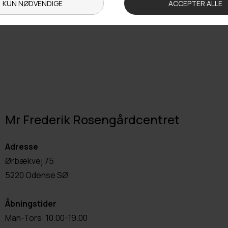
Mr Frederik Rosengårdcentret
Adresse
Ørbækvej 75
5220 Odense SØ
Åbningstider
Man-Tors: 10.00-19.00