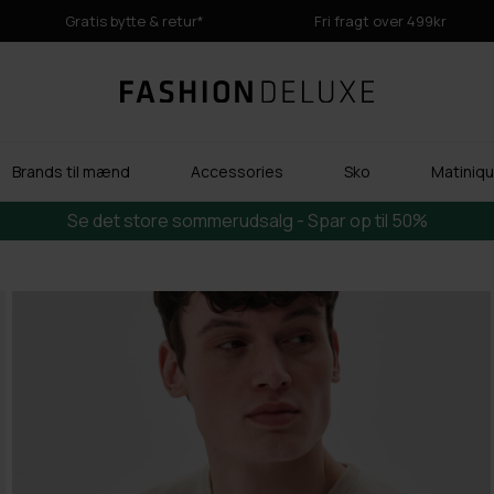
Gratis bytte & retur*
Fri fragt over 499kr
Brands til mænd
Accessories
Sko
Matinique
Se det store sommerudsalg - Spar op til 50%