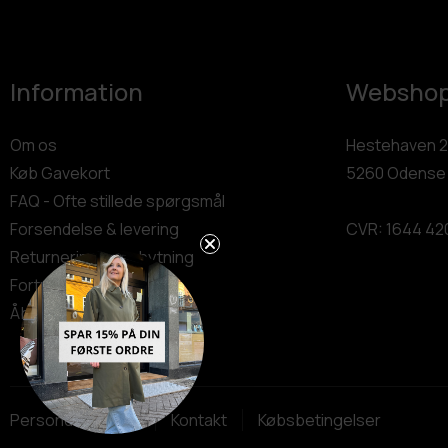
Information
Websho
Om os
Hestehaven 2
Køb Gavekort
5260 Odense
FAQ - Ofte stillede spørgsmål
Forsendelse & levering
CVR: 1644 42
Returnering & ombytning
Fortryd dit køb
Åbn GDPR-popup
Persondatapolitik
Kontakt
Købsbetingelser