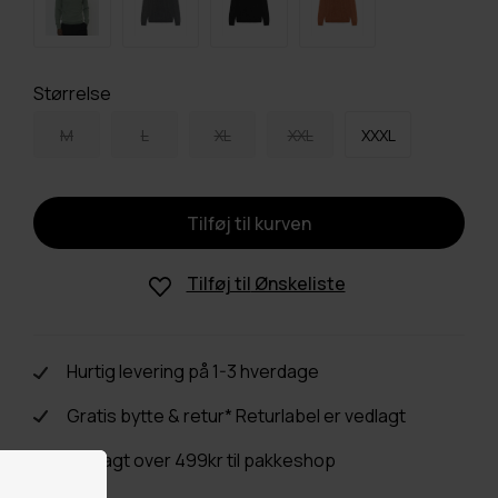
Størrelse
M
L
XL
XXL
XXXL
Tilføj til
Ønskeliste
Hurtig levering på 1-3 hverdage
Gratis bytte & retur* Returlabel er vedlagt
Fri fragt over 499kr til pakkeshop