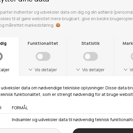
Trustpilot
urlabel vedlagt
Fri fragt over 4
r på ikke nedsatte varer
Gratis til GLS & DAO p