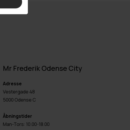
Mr Frederik Odense City
Adresse
Vestergade 48
5000 Odense C
Åbningstider
Man-Tors: 10.00-18.00