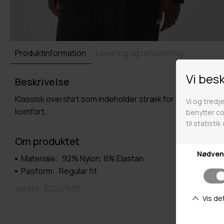
Produktinformation
Levering og returnering
Beskrivelse
Klassisk overshirt som indeholder stræk for ekstra
komfort.
Om produktet
Materiale:
92% Nylon, 8% Elastan
Pasform:
Regular fit
Varenr.
30207530