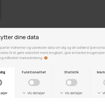
Matinique
Matinique er et dansk brand som klæder den moderne
mand på til et stilsikkert liv i byen. Deres kollektioner er
tidløse, hvor det formelle og afslappede look
kombineres med høj kvalitet og overkommelige priser.
Det sikrer Matinique-manden en moderne stil, med
mulighed for at udtrykke sin individualitet. Med 50 års
erfaring er Matinique den urbane mands foretrukne
brand. Udforsk hele vores store udvalg fra Matinique
her på siden.