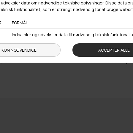
Trustpilot
urlabel vedlagt
Fri fragt over 4
r på ikke nedsatte varer
Gratis til GLS & DAO p