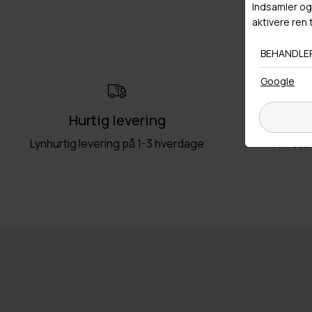
Hurtig levering
Ret
Lynhurtig levering på 1-3 hverdage
Fri retu