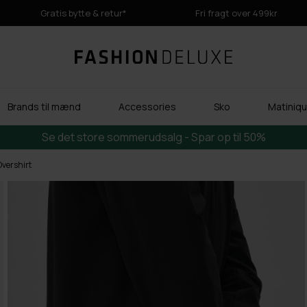
Gratis bytte & retur*
Fri fragt over 499kr
Brands til mænd
Accessories
Sko
Matinique
Se det store sommerudsalg - Spar op til 50%
Overshirt