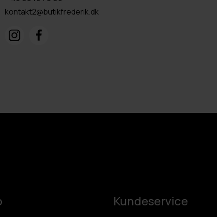
kontakt2@butikfrederik.dk
p
Kundeservice