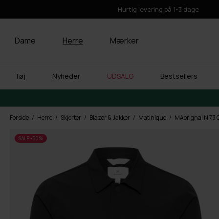
Hurtig levering på 1-3 dage
Dame
Herre
Mærker
Tøj
Nyheder
UDSALG
Bestsellers
Forside
Herre
Skjorter
Blazer & Jakker
Matinique
MAorignal N 73 
SALE -50%