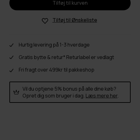
Tilføj til
Ønskeliste
Hurtig levering på 1-3 hverdage
Gratis bytte & retur* Returlabel er vedlagt
Fri fragt over 499kr til pakkeshop
Vil du optjene 5% bonus på alle dine køb?
Opret dig som bruger i dag.
Læs mere her
.