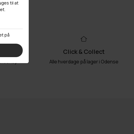
99kr
Click & Collect
akkeshop
Alle hverdage på lager i Odense