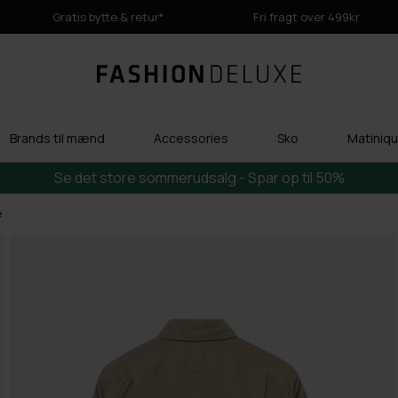
Gratis bytte & retur*
Fri fragt over 499kr
Brands til mænd
Accessories
Sko
Matinique
Se det store sommerudsalg - Spar op til 50%
e