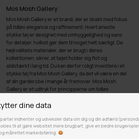
Mos Mosh Gallery
Mos Mosh Gallery er et brand, der er skabt med fokus
på tidløs elegance og raffinement. Hvert eneste
stykke tøj er designet med omhyggelighed og sans
for detaljer, hvilket gør dem til noget helt særligt. De
højkvalitets materialer, der er brugt i deres
kollektionen, sikrer, at tøjet holder sig flot og
slidstærkt i lang tid. Du kan derfor roligt investere i et
stykke tøj fra Mos Mosh Gallery, da det vil være en del
af din garderobe i mange år fremover. Mos Mosh
Gallery er et udtryk for principperne om tidløs
raffinement og afslappet elegance.
Trustpilot