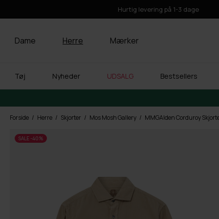
Hurtig levering på 1-3 dage
Dame
Herre
Mærker
Tøj
Nyheder
UDSALG
Bestsellers
Forside
Herre
Skjorter
Mos Mosh Gallery
MMGAlden Corduroy Skjort
SALE -40%