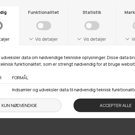
urlabel vedlagt
Fri fragt over 4
r på ikke nedsatte varer
Gratis til GLS & DAO p