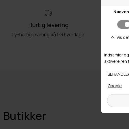
Hurtig levering
Ret
Lynhurtig levering på 1-3 hverdage
Fri retu
Butikker