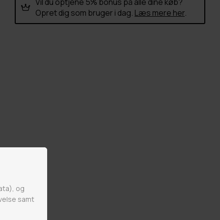
Vil du optjene 5% bonus på alle dine køb?
Opret dig som bruger i dag.
Læs mere her
.