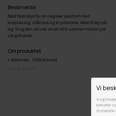
Beskrivelse
Blød fløjlsskjorte i en regulær pasform med
knaplukning, ståkrave og brystlomme. Ideel til lag-på-
lag. Brug den ud over en let strik sammen med et par
cargobukser.
Om produktet
Materiale:
100% Bomuld
Varenr.
506170