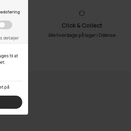
99kr
Click & Collect
akkeshop
Alle hverdage på lager i Odense