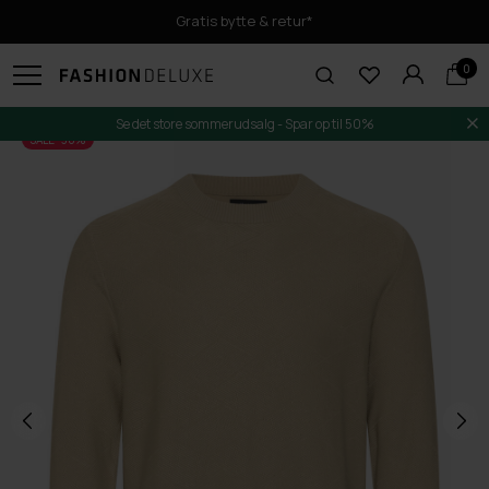
Gratis bytte & retur*
0
Se det store sommerudsalg - Spar op til 50%
SALE -30%