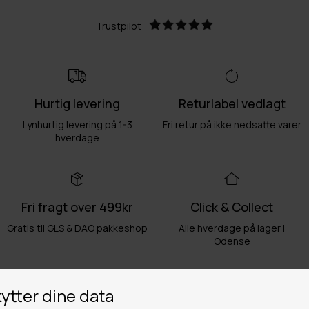
Trustpilot
Hurtig levering
Returlabel vedlagt
Lynhurtig levering på 1-3
Fri retur på ikke nedsatte varer
hverdage
Fri fragt over 499kr
Click & Collect
Gratis til GLS & DAO pakkeshop
Alle hverdage på lager i
Odense