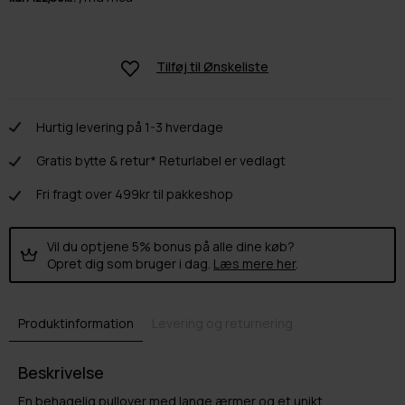
Tilføj til
Ønskeliste
Hurtig levering på 1-3 hverdage
Gratis bytte & retur* Returlabel er vedlagt
Fri fragt over 499kr til pakkeshop
Vil du optjene 5% bonus på alle dine køb?
Opret dig som bruger i dag.
Læs mere her
.
Produktinformation
Levering og returnering
Beskrivelse
En behagelig pullover med lange ærmer og et unikt