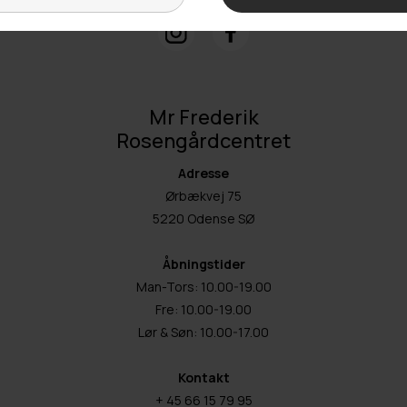
Mr Frederik
Rosengårdcentret
Adresse
Ørbækvej 75
5220 Odense SØ
Åbningstider
Man-Tors: 10.00-19.00
Fre: 10.00-19.00
Lør & Søn: 10.00-17.00
Kontakt
+ 45 66 15 79 95