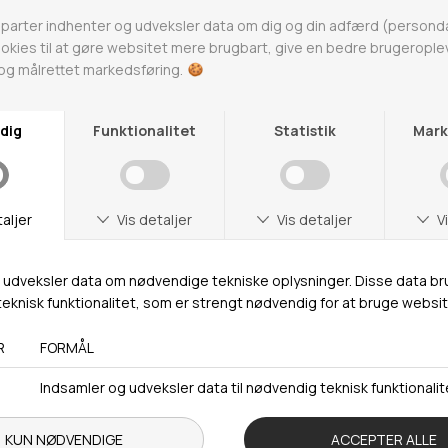
Butikker
Webshop lager
Adresse
Hestehaven 21 K
5260 Odense S
Åbningstider
Man-Ons: 09.00-15.30
Tors: 09.00-17.00
Fre: 09.00-15.30
Kontakt
+ 45 65 90 45 89
info@fashiondeluxe.dk