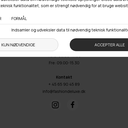
Adresse
Hestehaven 21 K
5260 Odense S
Åbningstider
Man-Ons: 09.00-15.30
Tors: 09.00-17.00
Fre: 09.00-15.30
Kontakt
+ 45 65 90 45 89
info@fashiondeluxe.dk