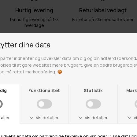
Hurtig levering
Returlabel vedlagt
Lynhurtig levering på 1-3
Fri retur på ikke nedsatte varer
hverdage
Fri fragt over 499kr
Click & Collect
Gratis til GLS & DAO pakkeshop
Alle hverdage på lager i
Odense
Butikker
Webshop lager