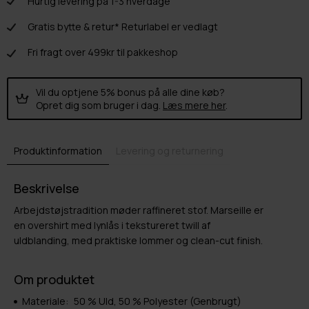
Hurtig levering på 1-3 hverdage
Gratis bytte & retur* Returlabel er vedlagt
Fri fragt over 499kr til pakkeshop
Vil du optjene 5% bonus på alle dine køb?
Opret dig som bruger i dag.
Læs mere her
.
Produktinformation
Levering og returnering
Beskrivelse
Arbejdstøjstradition møder raffineret stof. Marseille er
en overshirt med lynlås i tekstureret twill af
uldblanding, med praktiske lommer og clean-cut finish.
Om produktet
Materiale:
50 % Uld, 50 % Polyester (Genbrugt)