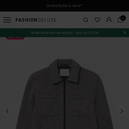
Gratis bytte & retur*
0
Se det store sommerudsalg - Spar op til 50%
SALE -50%