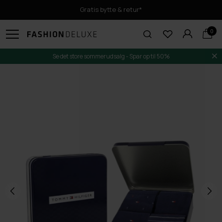
Gratis bytte & retur*
0
Se det store sommerudsalg - Spar op til 50%