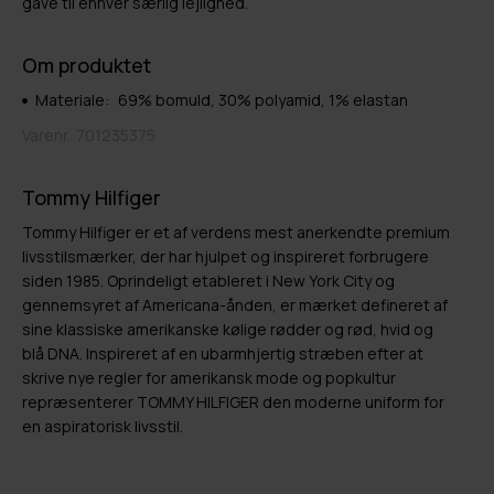
gave til enhver særlig lejlighed.
Om produktet
Materiale:
69% bomuld, 30% polyamid, 1% elastan
Varenr.
701235375
Tommy Hilfiger
Tommy Hilfiger er et af verdens mest anerkendte premium
livsstilsmærker, der har hjulpet og inspireret forbrugere
siden 1985. Oprindeligt etableret i New York City og
gennemsyret af Americana-ånden, er mærket defineret af
sine klassiske amerikanske kølige rødder og rød, hvid og
blå DNA. Inspireret af en ubarmhjertig stræben efter at
skrive nye regler for amerikansk mode og popkultur
repræsenterer TOMMY HILFIGER den moderne uniform for
en aspiratorisk livsstil.