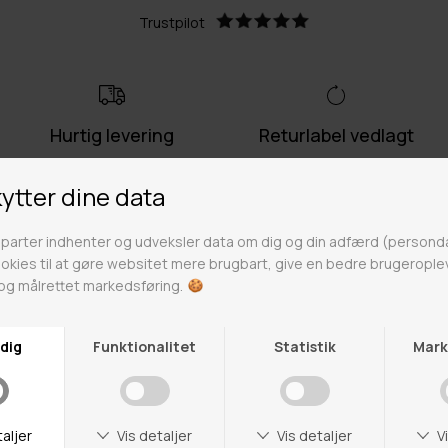
Trustpilot
Hurtig levering
Returlabel vedlagt
Lynhurtig levering på 1-3
Fri retur på ikke nedsatte varer
hverdage
Fri fragt over 499kr
Click & Collect
Gratis til GLS & DAO pakkeshop
Alle hverdage på lager i
Odense