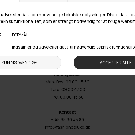
Butikker
Webshop lager
Adresse
Hestehaven 21 K
5260 Odense S
Åbningstider
Man-Ons: 09.00-15.30
Tors: 09.00-17.00
Fre: 09.00-15.30
Kontakt
+ 45 65 90 45 89
info@fashiondeluxe.dk