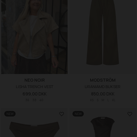
NEO NOIR
MODSTRÖM
LISHA TRENCH VEST
URANIAMD BUKSER
699,00 DKK
850,00 DKK
36
38
40
XS
S
M
L
XL
NEW
NEW