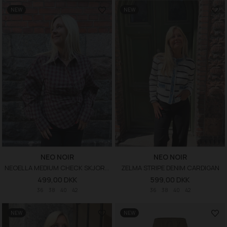
NEW
NEW
NEO NOIR
NEO NOIR
NEOELLA MEDIUM CHECK SKJORTE
ZELMA STRIPE DENIM CARDIGAN
499,00 DKK
599,00 DKK
36
38
40
42
36
38
40
42
NEW
NEW