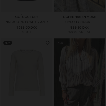
CO´COUTURE
COPENHAGEN MUSE
NAIDACC PIN POWER BLAZER
CMDOLLY-SKJORTE
1.399,00 DKK
999,95 DKK
S
M
L
XXS/XS
S/M
L/XL
NEW
NEW