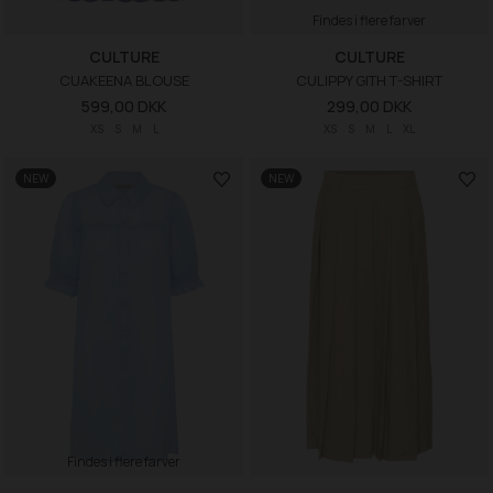
Findes i flere farver
CULTURE
CULTURE
CUAKEENA BLOUSE
CULIPPY GITH T-SHIRT
599,00 DKK
299,00 DKK
XS
S
M
L
XS
S
M
L
XL
NEW
NEW
Findes i flere farver