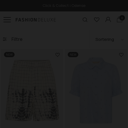
Click & Collect i Odense
0
Filtre
NEW
NEW