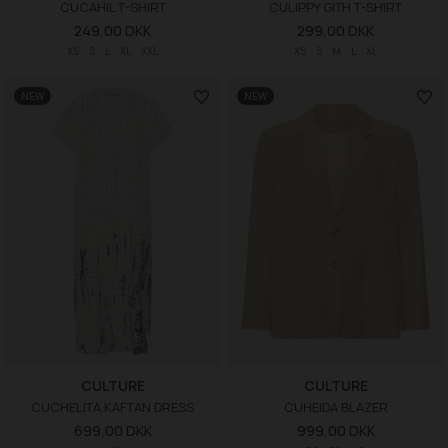
CUCAHIL T-SHIRT
CULIPPY GITH T-SHIRT
249,00 DKK
299,00 DKK
XS
S
L
XL
XXL
XS
S
M
L
XL
NEW
NEW
CULTURE
CULTURE
CUCHELITA KAFTAN DRESS
CUHEIDA BLAZER
699,00 DKK
999,00 DKK