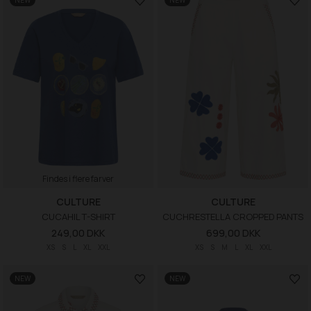
NEW
NEW
Findes i flere farver
CULTURE
CULTURE
CUCAHIL T-SHIRT
CUCHRESTELLA CROPPED PANTS
249,00 DKK
699,00 DKK
XS
S
L
XL
XXL
XS
S
M
L
XL
XXL
NEW
NEW