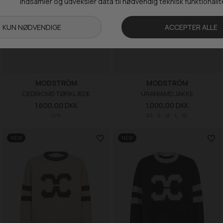
MODSTRÖM
MODSTRÖM
CEDRICMD TØRKLÆDE
URANIAMD JAKKE
1.600,00 DKK
1.000,00 DKK
O/S
XS
S
M
L
XL
NEW
NEW