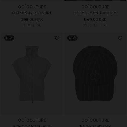
CO´COUTURE
CO´COUTURE
GRANNYCC LS T-SHIRT
HELLYCC STRIPE V-SHIRT
399,00 DKK
649,00 DKK
S
M
L
XL
XS
S
M
L
XL
NEW
NEW
CO´COUTURE
CO´COUTURE
ROWCC ZIP KNIT VEST
NAIDACC PIN CAP