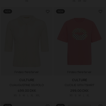
XS
36
38
40
NEW
NEW
Findes i flere farver
Findes i flere farver
CULTURE
CULTURE
CUAUGUSTINE SS POLO
CUCILIE GITH TSHIRT
499,00 DKK
299,00 DKK
XS
S
M
L
XL
XXL
XS
S
M
L
XL