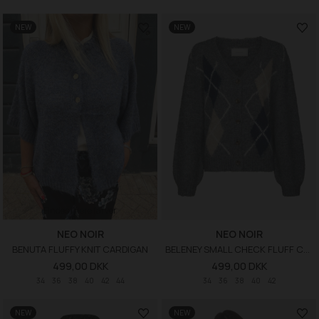
NEW
NEW
Findes i flere farver
NEO NOIR
NEO NOIR
BENUTA FLUFFY KNIT CARDIGAN
BELENEY SMALL CHECK FLUFF CARDIGAN
499,00 DKK
499,00 DKK
34
36
38
40
42
44
34
36
38
40
42
NEW
NEW