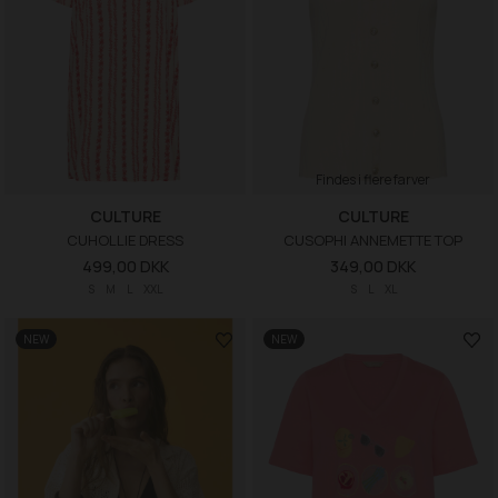
Findes i flere farver
CULTURE
CULTURE
CUHOLLIE DRESS
CUSOPHI ANNEMETTE TOP
499,00 DKK
349,00 DKK
S
M
L
XXL
S
L
XL
NEW
NEW