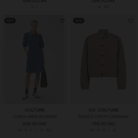
499,00 DKK
299,00 DKK
S
L
M
XXL
NEW
NEW
CULTURE
CO´COUTURE
CUNUA ARPA SS DRESS
ROWCC UTILITY CARDIGAN
599,00 DKK
799,00 DKK
XS
S
M
L
XL
XXL
XS
S
M
L
XL