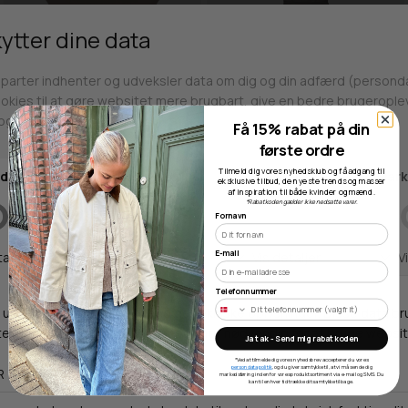
Få 15% rabat på din
første ordre
Findes i flere farver
Findes i flere farver
Tilmeld dig vores nyhedsklub og få adgang til
eksklusive tilbud, de nyeste trends og masser
af inspiration til både kvinder og mænd.
MODSTRÖM
MODSTRÖM
*Rabatkoden gælder ikke nedsatte varer.
HIMAMD OFF-SHOULDER TOP
TAILORMD KJOLE
Fornavn
300,00 DKK
800,00 DKK
E-mail
XS
S
M
L
XL
XS
S
M
XL
Telefonnummer
NEW
NEW
Ja tak - Send mig rabatkoden
*Ved at tilmelde dig vores nyhedsbrev accepterer du vores
persondatapolitik
, og du giver samtykke til, at vi må sende dig
markedsføring inden for vores produktsortiment via e-mail og SMS. Du
kan til enhver tid trække dit samtykke tilbage.