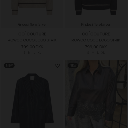
Findes i flere farver
Findes i flere farver
CO´COUTURE
CO´COUTURE
ROWCC COCO LOGO STRIK
ROWCC COCO LOGO STRIK
799,00 DKK
799,00 DKK
S
M
L
XL
S
M
L
XL
NEW
NEW