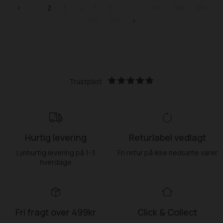
<
1
2
3
4
5
6
7
187
188
189
190
191
>
Trustpilot
Hurtig levering
Returlabel vedlagt
Lynhurtig levering på 1-3
Fri retur på ikke nedsatte varer
hverdage
Fri fragt over 499kr
Click & Collect