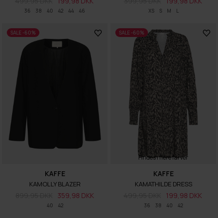
499,95 DKK
199,98 DKK
399,95 DKK
199,98 DKK
36
38
40
42
44
46
XS
S
M
L
SALE -60%
SALE -60%
Findes i flere farver
KAFFE
KAFFE
KAMOLLY BLAZER
KAMATHILDE DRESS
899,95 DKK
359,98 DKK
499,95 DKK
199,98 DKK
40
42
36
38
40
42