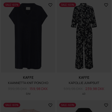
SALE -60%
SALE -60%
KAFFE
KAFFE
KAANNETTA KNIT PONCHO
KAPOLLIE JUMPSUIT
399,95 DKK
159,98 DKK
599,95 DKK
239,98 DKK
S/M
40
SALE -60%
SALE -60%