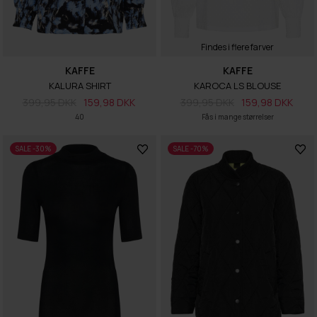
Findes i flere farver
KAFFE
KAFFE
KALURA SHIRT
KAROCA LS BLOUSE
399,95 DKK
159,98 DKK
399,95 DKK
159,98 DKK
40
Fås i mange størrelser
SALE -30%
SALE -70%