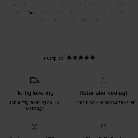
<
1
2
3
4
5
142
143
144
145
146
147
148
149
150
151
152
186
187
188
189
190
>
Trustpilot
Hurtig levering
Returlabel vedlagt
Lynhurtig levering på 1-3
Fri retur på ikke nedsatte varer
hverdage