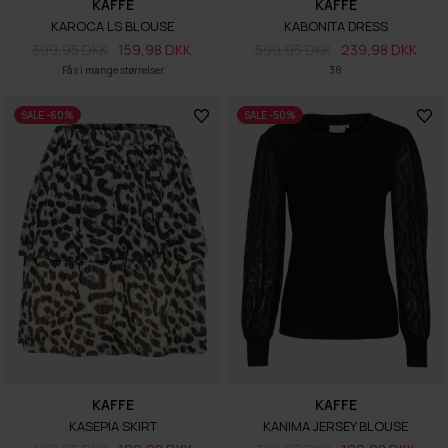
KAFFE
KAFFE
KAROCA LS BLOUSE
KABONITA DRESS
399,95 DKK
159,98 DKK
599,95 DKK
239,98 DKK
Fås i mange størrelser
38
SALE -60%
SALE -50%
KAFFE
KAFFE
KASEPIA SKIRT
KANIMA JERSEY BLOUSE