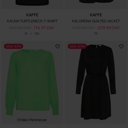
KAFFE
KAFFE
KALIDA TURTLENECK T-SHIRT
KALORENA QUILTED JACKET
249,95 DKK
174,97 DKK
699,95 DKK
209,99 DKK
M
L
XXL
36
SALE -60%
SALE -60%
Findes i flere farver