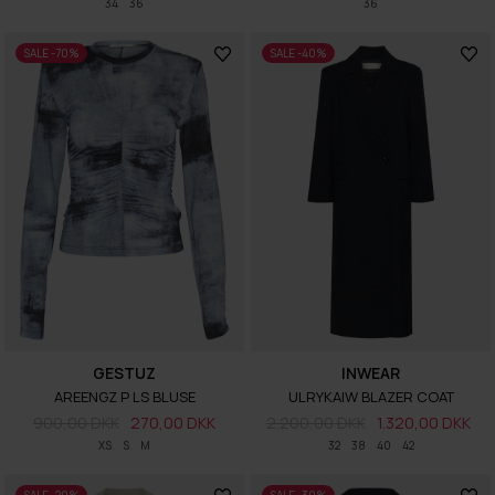
34
36
36
SALE -70%
SALE -40%
GESTUZ
INWEAR
AREENGZ P LS BLUSE
ULRYKAIW BLAZER COAT
900,00 DKK
270,00 DKK
2.200,00 DKK
1.320,00 DKK
XS
S
M
32
38
40
42