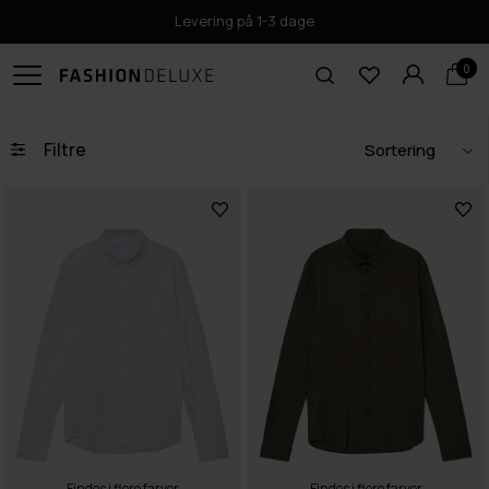
Levering på 1-3 dage
0
Filtre
Findes i flere farver
Findes i flere farver