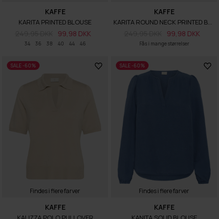
KAFFE
KAFFE
KARITA PRINTED BLOUSE
KARITA ROUND NECK PRINTED BLOUSE
249,95 DKK
99,98 DKK
249,95 DKK
99,98 DKK
34
36
38
40
44
46
Fås i mange størrelser
SALE -60%
SALE -60%
Findes i flere farver
Findes i flere farver
KAFFE
KAFFE
KALIZZA POLO PULLOVER
KANITA SOLID BLOUSE