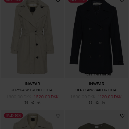
SALE -20%
SALE -30%
Findes i flere farver
INWEAR
INWEAR
ULRYKAIW TRENCHCOAT
ULRYKAIW SAILOR COAT
1.900,00 DKK
1.520,00 DKK
1.600,00 DKK
1.120,00 DKK
38
42
44
38
42
44
SALE -50%