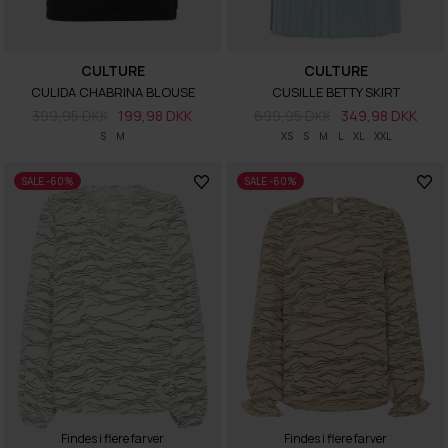
CULTURE
CULTURE
CULIDA CHABRINA BLOUSE
CUSILLE BETTY SKIRT
399,95 DKK
199,98 DKK
699,95 DKK
349,98 DKK
S
M
XS
S
M
L
XL
XXL
SALE -60%
SALE -60%
Findes i flere farver
Findes i flere farver