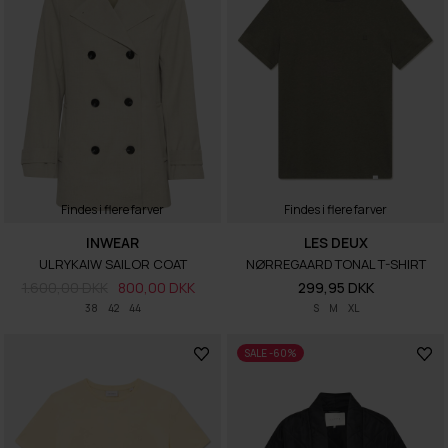
Findes i flere farver
Findes i flere farver
INWEAR
LES DEUX
ULRYKAIW SAILOR COAT
NØRREGAARD TONAL T-SHIRT
1.600,00 DKK
800,00 DKK
299,95 DKK
38
42
44
S
M
XL
SALE -60%