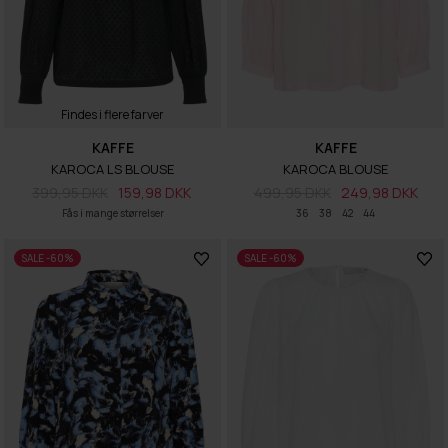
Findes i flere farver
KAFFE
KAFFE
KAROCA LS BLOUSE
KAROCA BLOUSE
399,95 DKK
159,98 DKK
499,95 DKK
249,98 DKK
Fås i mange størrelser
36
38
42
44
SALE -60%
SALE -60%