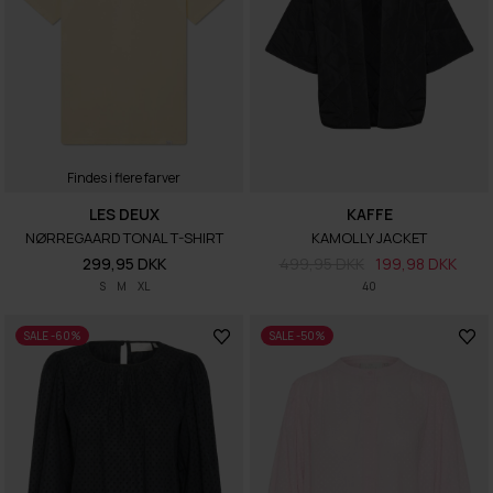
Findes i flere farver
LES DEUX
KAFFE
NØRREGAARD TONAL T-SHIRT
KAMOLLY JACKET
299,95 DKK
499,95 DKK
199,98 DKK
S
M
XL
40
SALE -60%
SALE -50%