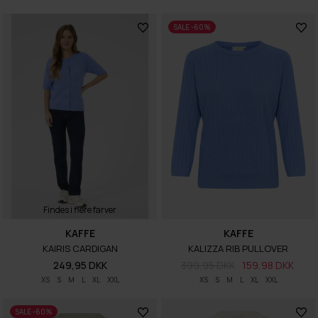
SALE -60%
Findes i flere farver
KAFFE
KAFFE
KAIRIS CARDIGAN
KALIZZA RIB PULLOVER
249,95 DKK
399,95 DKK
159,98 DKK
XS
S
M
L
XL
XXL
XS
S
M
L
XL
XXL
SALE -60%