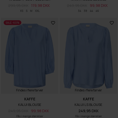
299,95 DKK
119,98 DKK
249,95 DKK
99,98 DKK
XS
S
M
XXL
34
38
44
46
SALE -60%
Findes i flere farver
Findes i flere farver
KAFFE
KAFFE
KALUI BLOUSE
KALUI LS BLOUSE
249,95 DKK
99,98 DKK
249,95 DKK
Fås i mange størrelser
Fås i mange størrelser