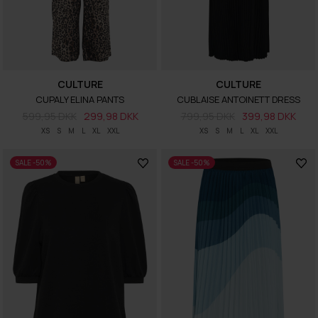
CULTURE
CULTURE
CUPALY ELINA PANTS
CUBLAISE ANTOINETT DRESS
599,95 DKK
299,98 DKK
799,95 DKK
399,98 DKK
XS
S
M
L
XL
XXL
XS
S
M
L
XL
XXL
SALE -50%
SALE -50%