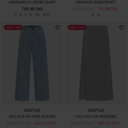
MMGMARCO JERSEY SHIRT
DAGNASZ SWEATSHIRT
799,95 DKK
349,95 DKK
174,98 DKK
S
M
L
XL
XXL
XXXL
M
XL
SALE -70%
SALE -70%
GESTUZ
GESTUZ
VELLAGZ HW WIDE BUKSER
CALLAGZ HW NEDERDEL
1.400,00 DKK
420,00 DKK
1.300,00 DKK
390,00 DKK