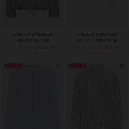
KAREN BY SIMONSEN
KAREN BY SIMONSEN
KBEASTON BLOUSE
KBNOOMA PEPLUM TEE
800,00 DKK
400,00 DKK
400,00 DKK
200,00 DKK
38
46
XXS
S
SALE -50%
SALE -50%