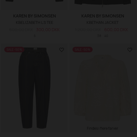
KAREN BY SIMONSEN
KAREN BY SIMONSEN
KBELIZABETH LS TEE
KBETHAN JACKET
600,00 DKK
300,00 DKK
1.200,00 DKK
600,00 DKK
S
38
40
SALE -50%
SALE -50%
Findes i flere farver