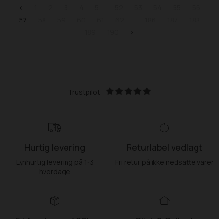
<
1
2
3
4
5
52
53
54
55
56
57
58
59
60
61
62
186
187
188
189
190
>
Trustpilot
Hurtig levering
Returlabel vedlagt
Lynhurtig levering på 1-3
Fri retur på ikke nedsatte varer
hverdage