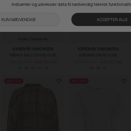
Findes i flere farver
KAREN BY SIMONSEN
KAREN BY SIMONSEN
KBENYA BALLOON BLOUSE
KBEMMELINE BLOUSE
800,00 DKK
400,00 DKK
800,00 DKK
400,00 DKK
34
36
38
40
42
36
38
40
SALE -50%
SALE -50%