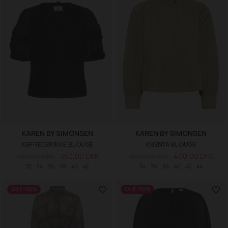
KAREN BY SIMONSEN
KAREN BY SIMONSEN
KBFREDERIKKE BLOUSE
KBENYA BLOUSE
700,00 DKK
350,00 DKK
800,00 DKK
400,00 DKK
32
34
36
38
40
42
34
36
38
40
42
44
SALE -50%
SALE -50%