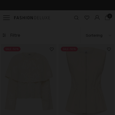
Gratis levering til pakkeshop ved køb over 499,-
0
Filtre
SALE -50%
SALE -50%