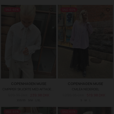
SALE -60%
SALE -60%
COPENHAGEN MUSE
COPENHAGEN MUSE
CMPIPER SKJORTE MED AFTAGELIGT SLIPS
CMLEA NEDERDEL
599,95 DKK
239,98 DKK
1.299,95 DKK
519,98 DKK
XXS/XS
S/M
L/XL
S
M
L
SALE -60%
SALE -60%