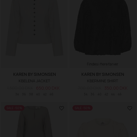
Findes i flere farver
KAREN BY SIMONSEN
KAREN BY SIMONSEN
KBELENA JACKET
KBERMINE SHIRT
1.300,00 DKK
650,00 DKK
700,00 DKK
350,00 DKK
34
36
38
40
42
46
34
36
40
42
44
46
SALE -50%
SALE -50%