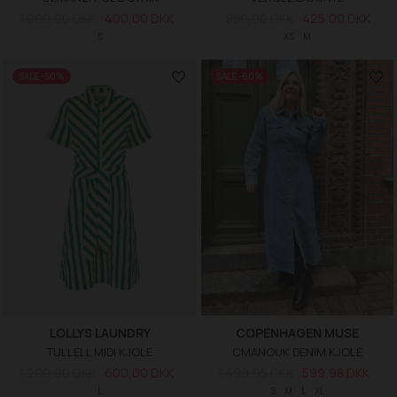
1.000,00 DKK
400,00 DKK
850,00 DKK
425,00 DKK
S
XS
M
SALE -50%
SALE -60%
LOLLYS LAUNDRY
COPENHAGEN MUSE
TULLELL MIDI KJOLE
CMANOUK DENIM KJOLE
1.200,00 DKK
600,00 DKK
1.499,95 DKK
599,98 DKK
L
S
M
L
XL