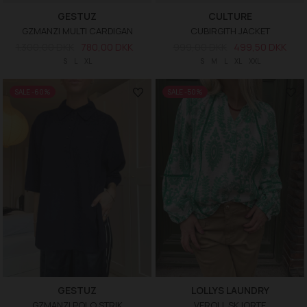
GESTUZ
CULTURE
GZMANZI MULTI CARDIGAN
CUBIRGITH JACKET
1.300,00 DKK
780,00 DKK
999,00 DKK
499,50 DKK
S
L
XL
S
M
L
XL
XXL
SALE -60%
SALE -50%
GESTUZ
LOLLYS LAUNDRY
GZMANZI POLO STRIK
VEROLL SKJORTE