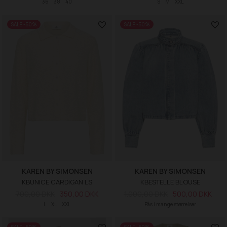
36
38
40
S
M
XXL
SALE -50%
SALE -50%
KAREN BY SIMONSEN
KAREN BY SIMONSEN
KBUNICE CARDIGAN LS
KBESTELLE BLOUSE
700,00 DKK
350,00 DKK
1.000,00 DKK
500,00 DKK
L
XL
XXL
Fås i mange størrelser