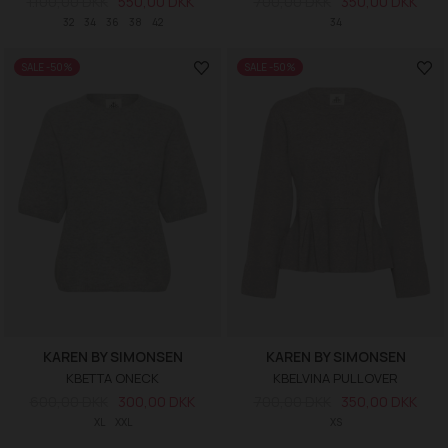
1.100,00 DKK
550,00 DKK
700,00 DKK
350,00 DKK
32
34
36
38
42
34
SALE -50%
SALE -50%
KAREN BY SIMONSEN
KAREN BY SIMONSEN
KBETTA ONECK
KBELVINA PULLOVER
600,00 DKK
300,00 DKK
700,00 DKK
350,00 DKK
XL
XXL
XS