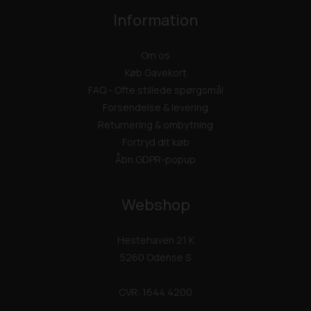
Information
Om os
Køb Gavekort
FAQ - Ofte stillede spørgsmål
Forsendelse & levering
Returnering & ombytning
Fortryd dit køb
Åbn GDPR-popup
Webshop
Hestehaven 21 K
5260 Odense S
CVR: 1644 4200