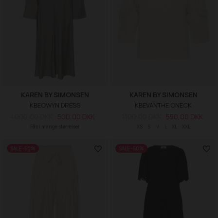
KAREN BY SIMONSEN
KAREN BY SIMONSEN
KBEOWYN DRESS
KBEVANTHE ONECK
1.000,00 DKK
500,00 DKK
1.100,00 DKK
550,00 DKK
Fås i mange størrelser
XS
S
M
L
XL
XXL
SALE -50%
SALE -50%