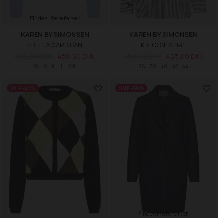
Findes i flere farver
KAREN BY SIMONSEN
KAREN BY SIMONSEN
KBETTA CARDIGAN
KBEGONI SHIRT
900,00 DKK
450,00 DKK
850,00 DKK
425,00 DKK
XS
S
M
L
XXL
36
38
40
42
44
SALE -40%
SALE -50%
Findes i flere farver