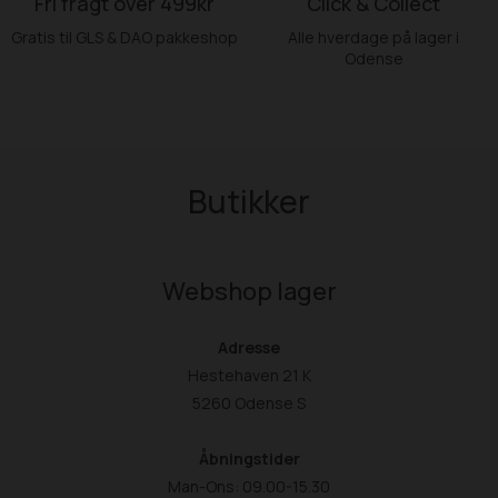
Fri fragt over 499kr
Click & Collect
Gratis til GLS & DAO pakkeshop
Alle hverdage på lager i
Odense
Butikker
Webshop lager
Adresse
Hestehaven 21 K
5260 Odense S
Åbningstider
Man-Ons: 09.00-15.30