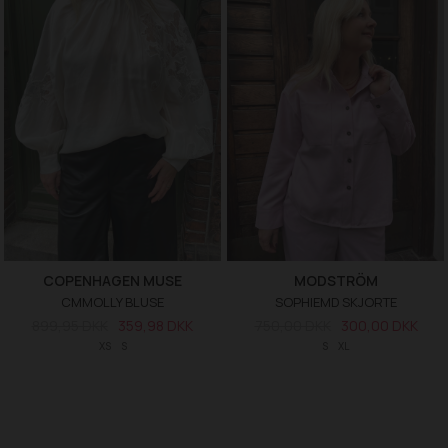
COPENHAGEN MUSE
MODSTRÖM
CMMOLLY BLUSE
SOPHIEMD SKJORTE
899,95 DKK
359,98 DKK
750,00 DKK
300,00 DKK
XS
S
S
XL