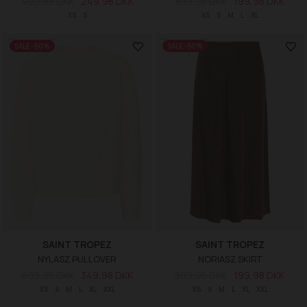
499,95 DKK
249,98 DKK
399,95 DKK
199,98 DKK
XS
S
XS
S
M
L
XL
SALE -50%
SALE -50%
SAINT TROPEZ
SAINT TROPEZ
NYLASZ PULLOVER
NORIASZ SKIRT
699,95 DKK
349,98 DKK
399,95 DKK
199,98 DKK
XS
S
M
L
XL
XXL
XS
S
M
L
XL
XXL