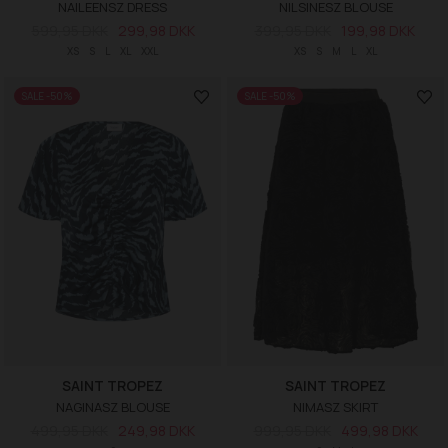
NAILEENSZ DRESS
NILSINESZ BLOUSE
599,95 DKK
299,98 DKK
399,95 DKK
199,98 DKK
XS
S
L
XL
XXL
XS
S
M
L
XL
SALE -50%
SALE -50%
SAINT TROPEZ
SAINT TROPEZ
NAGINASZ BLOUSE
NIMASZ SKIRT
499,95 DKK
249,98 DKK
999,95 DKK
499,98 DKK