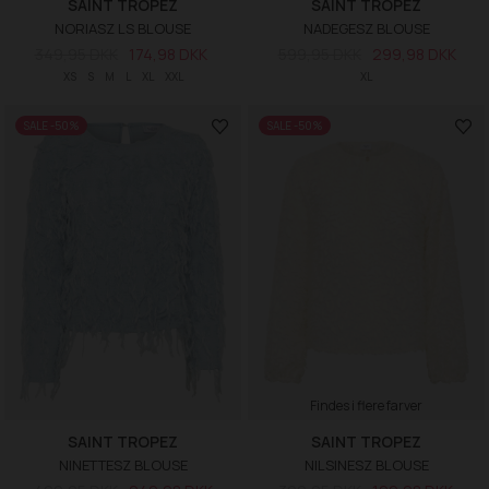
SAINT TROPEZ
SAINT TROPEZ
NORIASZ LS BLOUSE
NADEGESZ BLOUSE
349,95 DKK
174,98 DKK
599,95 DKK
299,98 DKK
XS
S
M
L
XL
XXL
XL
SALE -50%
SALE -50%
Findes i flere farver
SAINT TROPEZ
SAINT TROPEZ
NINETTESZ BLOUSE
NILSINESZ BLOUSE