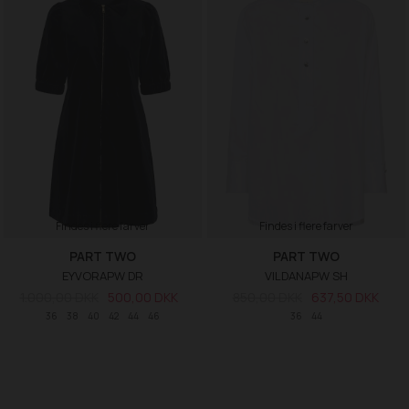
Findes i flere farver
Findes i flere farver
PART TWO
PART TWO
EYVORAPW DR
VILDANAPW SH
1.000,00 DKK
500,00 DKK
850,00 DKK
637,50 DKK
36
38
40
42
44
46
36
44