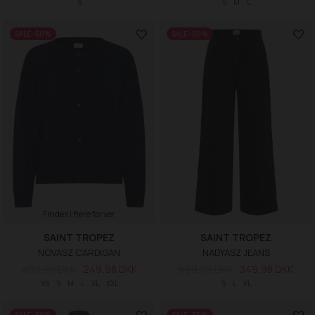
S
S
M
L
SALE -50%
SALE -50%
Findes i flere farver
SAINT TROPEZ
SAINT TROPEZ
NOVASZ CARDIGAN
NADYASZ JEANS
499,95 DKK
249,98 DKK
699,95 DKK
349,98 DKK
XS
S
M
L
XL
XXL
S
L
XL