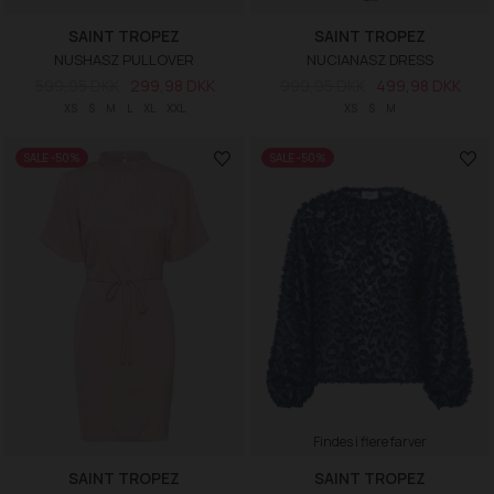
SAINT TROPEZ
SAINT TROPEZ
NUSHASZ PULLOVER
NUCIANASZ DRESS
599,95 DKK
299,98 DKK
999,95 DKK
499,98 DKK
XS
S
M
L
XL
XXL
XS
S
M
SALE -50%
SALE -50%
Findes i flere farver
SAINT TROPEZ
SAINT TROPEZ