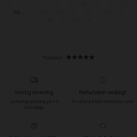
<
1
2
3
4
5
98
99
100
101
102
103
104
105
106
107
108
186
187
188
189
190
>
Trustpilot
Hurtig levering
Returlabel vedlagt
Lynhurtig levering på 1-3
Fri retur på ikke nedsatte varer
hverdage