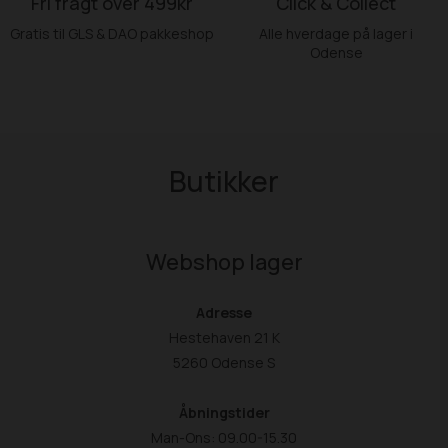
Fri fragt over 499kr
Click & Collect
Gratis til GLS & DAO pakkeshop
Alle hverdage på lager i
Odense
Butikker
Webshop lager
Adresse
Hestehaven 21 K
5260 Odense S
Åbningstider
Man-Ons: 09.00-15.30