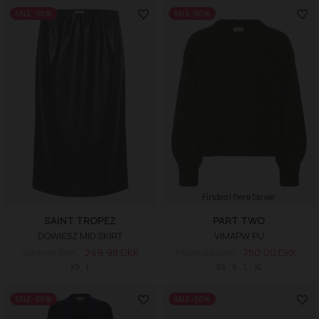
SALE -50%
SALE -50%
Findes i flere farver
SAINT TROPEZ
PART TWO
DOWIESZ MID SKIRT
VIMAPW PU
499,95 DKK
249,98 DKK
1.500,00 DKK
750,00 DKK
XS
L
XS
S
L
XL
SALE -50%
SALE -50%