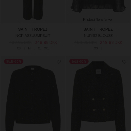
Findes i flere farver
SAINT TROPEZ
SAINT TROPEZ
NORIASZ JUMPSUIT
NURISZ BLOUSE
499,95 DKK
249,98 DKK
499,95 DKK
249,98 DKK
XS
S
M
L
XL
XXL
XS
S
SALE -50%
SALE -50%