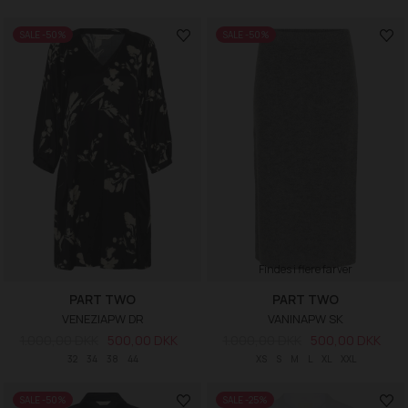
SALE -50%
SALE -50%
Findes i flere farver
PART TWO
PART TWO
VENEZIAPW DR
VANINAPW SK
1.000,00 DKK
500,00 DKK
1.000,00 DKK
500,00 DKK
32
34
38
44
XS
S
M
L
XL
XXL
SALE -50%
SALE -25%