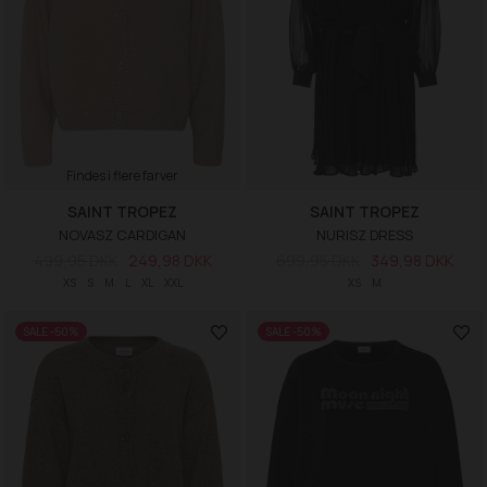
Findes i flere farver
SAINT TROPEZ
SAINT TROPEZ
NOVASZ CARDIGAN
NURISZ DRESS
499,95 DKK
249,98 DKK
699,95 DKK
349,98 DKK
XS
S
M
L
XL
XXL
XS
M
SALE -50%
SALE -50%