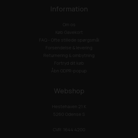
Information
Om os
Køb Gavekort
FAQ - Ofte stillede spørgsmål
Forsendelse & levering
Returnering & ombytning
Fortryd dit køb
Åbn GDPR-popup
Webshop
Hestehaven 21 K
5260 Odense S
CVR: 1644 4200