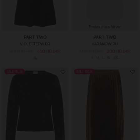
Findes i flere farver
PART TWO
PART TWO
VIOLETTEPW DR
VARAIAPW PU
900,00 DKK
450,00 DKK
400,00 DKK
200,00 DKK
XL
S
M
L
XL
XXL
SALE -50%
SALE -50%