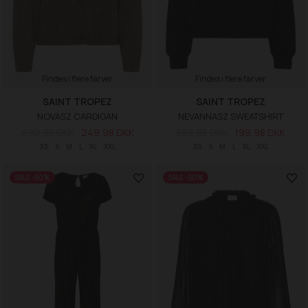
Findes i flere farver
Findes i flere farver
SAINT TROPEZ
SAINT TROPEZ
NOVASZ CARDIGAN
NEVANNASZ SWEATSHIRT
499,95 DKK
249,98 DKK
399,95 DKK
199,98 DKK
XS
S
M
L
XL
XXL
XS
S
M
L
XL
XXL
SALE -50%
SALE -50%