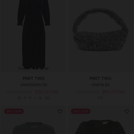
Findes i flere farver
PART TWO
PART TWO
VANISSAPW DR
VIRIPW BA
1.000,00 DKK
500,00 DKK
500,00 DKK
250,00 DKK
XS
S
M
L
XL
XXL
O/S
SALE -50%
SALE -50%