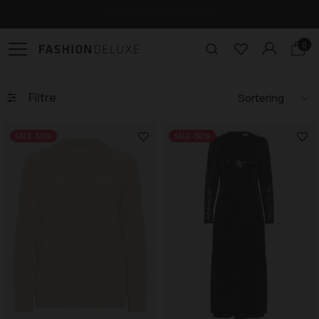
Gratis levering til pakkeshop ved køb over 499,-
0
Filtre
SALE -50%
SALE -50%