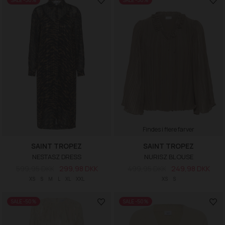
SALE -50%
SALE -50%
Findes i flere farver
SAINT TROPEZ
SAINT TROPEZ
NESTASZ DRESS
NURISZ BLOUSE
599,95 DKK
299,98 DKK
499,95 DKK
249,98 DKK
XS
S
M
L
XL
XXL
XS
S
SALE -50%
SALE -50%