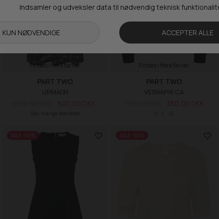
Findes i flere farver
Findes i flere farver
PART TWO
PART TWO
URMADR
VESNAPW CA
1.000,00 DKK
500,00 DKK
700,00 DKK
350,00 DKK
Fås i mange størrelser
S
L
XL
SALE -50%
SALE -50%