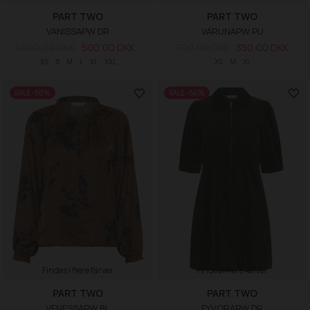
PART TWO
PART TWO
VANISSAPW DR
VARUNAPW PU
1.000,00 DKK
500,00 DKK
700,00 DKK
350,00 DKK
XS
S
M
L
XL
XXL
XS
M
XL
SALE -50%
SALE -50%
Findes i flere farver
Findes i flere farver
PART TWO
PART TWO
VENESSAPW BL
EYVORAPW DR