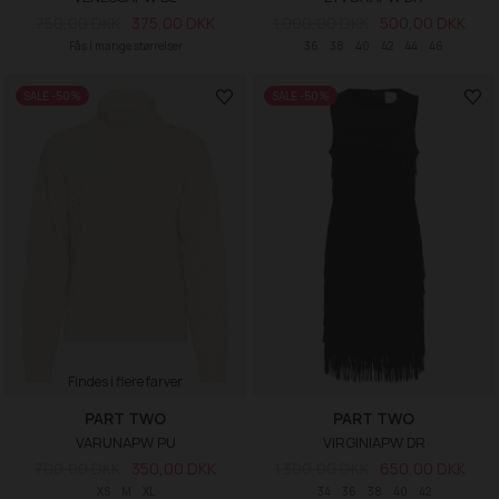
750,00 DKK
375,00 DKK
1.000,00 DKK
500,00 DKK
Fås i mange størrelser
36
38
40
42
44
46
SALE -50%
SALE -50%
Findes i flere farver
PART TWO
PART TWO
VARUNAPW PU
VIRGINIAPW DR
700,00 DKK
350,00 DKK
1.300,00 DKK
650,00 DKK
XS
M
XL
34
36
38
40
42