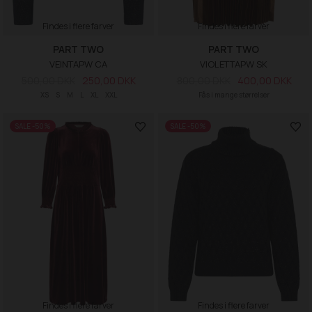
Findes i flere farver
Findes i flere farver
PART TWO
PART TWO
VEINTAPW CA
VIOLETTAPW SK
500,00 DKK
250,00 DKK
800,00 DKK
400,00 DKK
XS
S
M
L
XL
XXL
Fås i mange størrelser
SALE -50%
SALE -50%
Findes i flere farver
Findes i flere farver