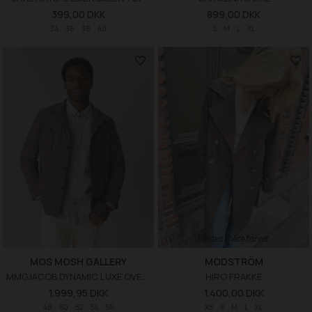
399,00 DKK
899,00 DKK
34
36
38
40
S
M
L
XL
Findes i flere farver
MOS MOSH GALLERY
MODSTRÖM
MMGJACOB DYNAMIC LUXE OVERSHIRT
HIRO FRAKKE
1.999,95 DKK
1.400,00 DKK
48
50
52
54
56
XS
S
M
L
XL