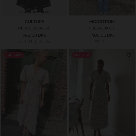
Findes i flere farver
CULTURE
MODSTRÖM
CUOLU SS DRESS
TIBBIMD JAKKE
599,00 DKK
1.400,00 DKK
XS
S
M
L
XL
XXL
XS
M
L
SALE -40%
SALE -20%