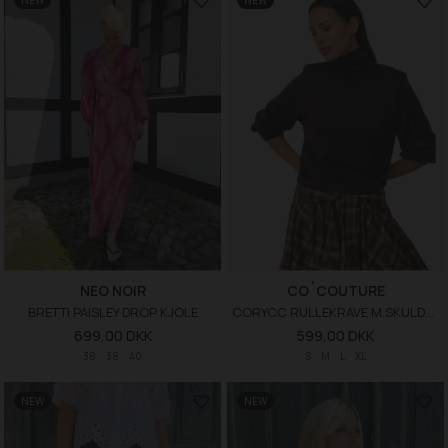
NEW
NEW
NEO NOIR
CO´COUTURE
BRETTI PAISLEY DROP KJOLE
CORYCC RULLEKRAVE M.SKULDERPUDDER
699,00 DKK
599,00 DKK
36
38
40
S
M
L
XL
NEW
NEW