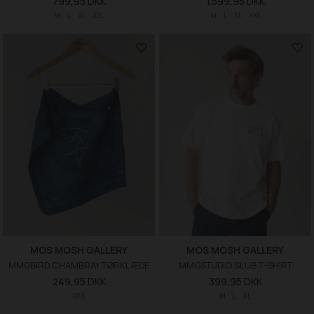
799,95 DKK
1.599,95 DKK
M
L
XL
XXL
M
L
XL
XXL
MOS MOSH GALLERY
MOS MOSH GALLERY
MMGBIRD CHAMBRAY TØRKLÆDE
MMGSTUDIO SLUB T-SHIRT
249,95 DKK
399,95 DKK
O/S
M
L
XL