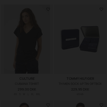
Findes i flere farver
CULTURE
TOMMY HILFIGER
CUBIANA TSHIRT
TH MEN SOCK 4P TIN GIFTBOX
299,00 DKK
229,95 DKK
XS
S
M
L
XL
XXL
43/46