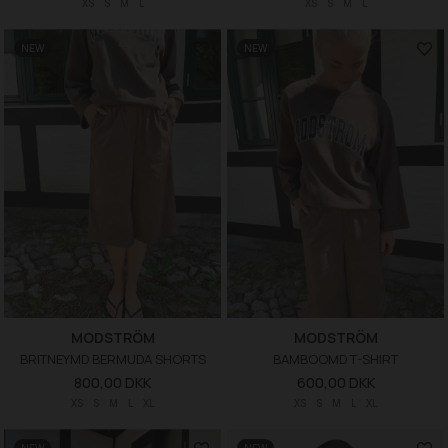
XS
S
M
L
XS
S
M
L
NEW
NEW
MODSTRÖM
MODSTRÖM
BRITNEYMD BERMUDA SHORTS
BAMBOOMD T-SHIRT
800,00 DKK
600,00 DKK
XS
S
M
L
XL
XS
S
M
L
XL