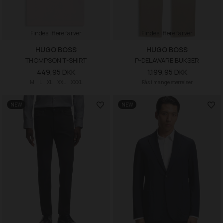
Findes i flere farver
Findes i flere farver
HUGO BOSS
HUGO BOSS
THOMPSON T-SHIRT
P-DELAWARE BUKSER
449,95 DKK
1.199,95 DKK
M
L
XL
XXL
XXXL
Fås i mange størrelser
NEW
NEW