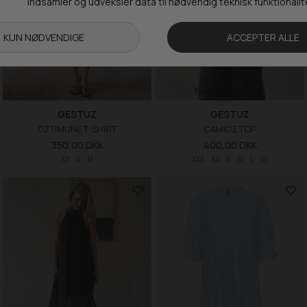
Findes i flere farver
GESTUZ
GESTUZ
GZTIMUNE T-SHIRT
CAMIGZ TOP
350,00 DKK
400,00 DKK
XS
S
M
XXS
XS
S
M
L
XL