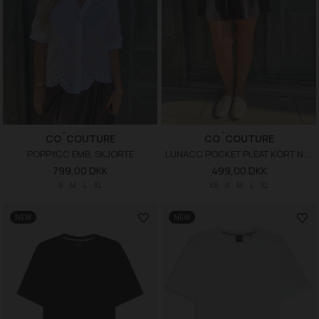
CO´COUTURE
CO´COUTURE
POPPYCC EMB. SKJORTE
LUNACC POCKET PLEAT KORT NEDERDEL
799,00 DKK
499,00 DKK
S
M
L
XL
XS
S
M
L
XL
NEW
NEW