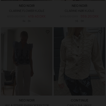
NEO NOIR
NEO NOIR
CLARINE FLOWER KJOLE
CLARINE HØR KJOLE
699,00 DKK
419,40 DKK
699,00 DKK
559,20 DKK
34
36
36
38
NEO NOIR
CONTINUE
JAYLA STRIPE EMBROIDERY TOP
CAROLINA JAKKE