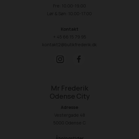
Fre: 10.00-19.00
Lør & Søn: 10.00-17.00
Kontakt
+ 45 66 15 79 95
kontakt2@butikfrederik.dk
Mr Frederik
Odense City
Adresse
Vestergade 48
5000 Odense C
Åbningstider