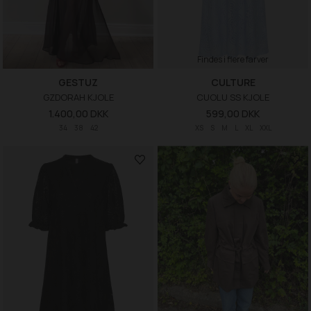
Findes i flere farver
GESTUZ
CULTURE
GZDORAH KJOLE
CUOLU SS KJOLE
1.400,00 DKK
599,00 DKK
34
38
42
XS
S
M
L
XL
XXL