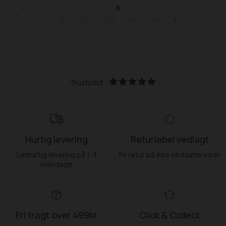
<
1
2
3
4
5
6
7
8
9
10
11
187
188
189
190
191
>
Trustpilot
Hurtig levering
Returlabel vedlagt
Lynhurtig levering på 1-3
Fri retur på ikke nedsatte varer
hverdage
Fri fragt over 499kr
Click & Collect