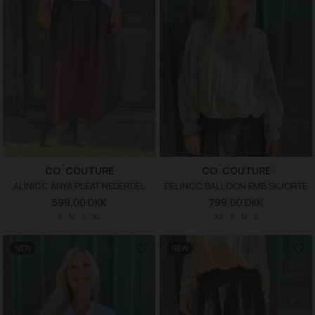
CO´COUTURE
CO´COUTURE
ALINICC ANYA PLEAT NEDERDEL
DELINCC BALLOON EMB SKJORTE
599,00 DKK
799,00 DKK
S
M
L
XL
XS
S
M
L
NEW
NEW