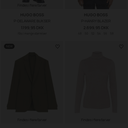
Findes i flere farver
Findes i flere farver
HUGO BOSS
HUGO BOSS
P-DELAWARE BUKSER
P-HANRY BLAZER
1.199,95 DKK
2.699,95 DKK
Fås i mange størrelser
48
50
52
54
56
58
NEW
Findes i flere farver
Findes i flere farver