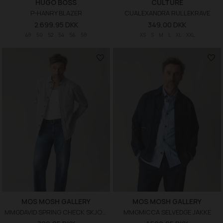
HUGO BOSS
CULTURE
P-HANRY BLAZER
CUALEXANDRA RULLEKRAVE
2.699,95 DKK
349,00 DKK
48
50
52
54
56
58
XS
S
M
L
XL
XXL
MOS MOSH GALLERY
MOS MOSH GALLERY
MMGDAVID SPRING CHECK SKJORTE
MMGMICCA SELVEDGE JAKKE