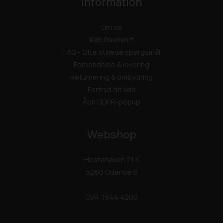
Information
Om os
Køb Gavekort
FAQ - Ofte stillede spørgsmål
Forsendelse & levering
Returnering & ombytning
Fortryd dit køb
Åbn GDPR-popup
Webshop
Hestehaven 21 K
5260 Odense S
CVR: 1644 4200