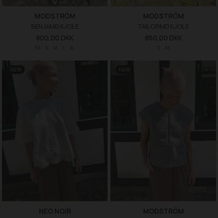
MODSTRÖM
MODSTRÖM
BENJAMD KJOLE
TAILORMD KJOLE
800,00 DKK
850,00 DKK
XS
S
M
L
XL
S
M
NEW
NEW
NEO NOIR
MODSTRÖM