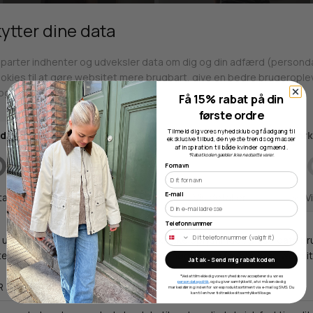
Få 15% rabat på din
første ordre
Findes i flere farver
Tilmeld dig vores nyhedsklub og få adgang til
eksklusive tilbud, de nyeste trends og masser
af inspiration til både kvinder og mænd.
GESTUZ
GESTUZ
*Rabatkoden gælder ikke nedsatte varer.
GZDORAH TOP
GZPILOVA POLO
Fornavn
800,00 DKK
700,00 DKK
E-mail
34
36
38
40
XS
S
M
L
XL
Telefonnummer
Ja tak - Send mig rabatkoden
*Ved at tilmelde dig vores nyhedsbrev accepterer du vores
persondatapolitik
, og du giver samtykke til, at vi må sende dig
markedsføring inden for vores produktsortiment via e-mail og SMS. Du
kan til enhver tid trække dit samtykke tilbage.