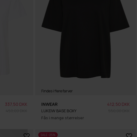
Findes i flere farver
337,50 DKK
INWEAR
412,50 DKK
450,00 DKK
LUKEIW BASE BOXY
550,00 DKK
Fås i mange størrelser
SALE -25%