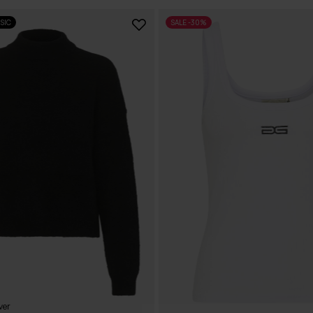
SIC
SALE -30%
ver