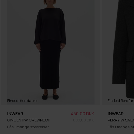
Findes i flere farver
Findes i flere far
INWEAR
450,00 DKK
INWEAR
GINCENTIW CREWNECK
600,00 DKK
PERRYIW SAIL
Fås i mange størrelser
Fås i mange s