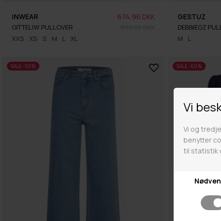
INWEAR
674,96 DKK
GESTUZ
GITTELIW PULLOVER
899,95 DKK
DEBBIEGZ PU
XXS
XS
S
M
L
XL
M
L
SALE -50%
SALE -60%