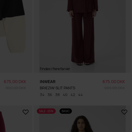
Findes i flere farver
675,00 DKK
INWEAR
675,00 DKK
900,00 DKK
BRIEZIW SLIT PANTS
900,00 DKK
34
36
38
40
42
44
SALE -25%
BASIC