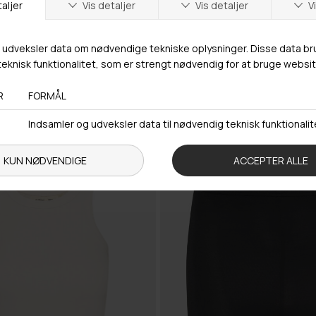
320,00 DKK
GESTUZ
DRESS NOOS
800,00 DKK
RIFAGZ PUFF BLOUSE NOOS
XS
S
SIC
SALE -25%
BASIC