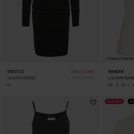
Findes i flere far
GESTUZ
269,70 DKK
INWEAR
OLGAGZ DRESS
899,00 DKK
LOLAHIW BASE
M
XS
S
M
L
SALE -25%
BA