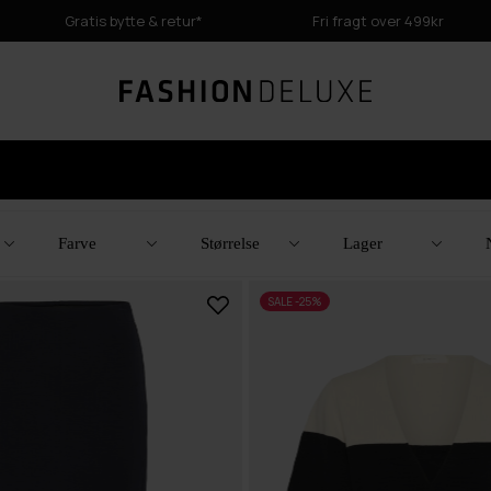
Gratis bytte & retur*
Fri fragt over 499kr
Farve
Størrelse
Lager
SALE -25%