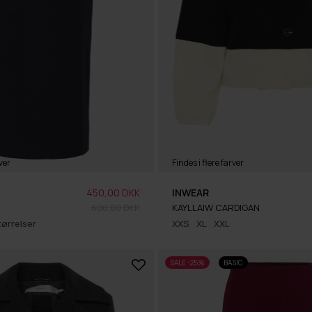
ver
Findes i flere farver
450,00 DKK
INWEAR
600,00 DKK
KAYLLAIW CARDIGAN
tørrelser
XXS
XL
XXL
SALE -25%
BASIC