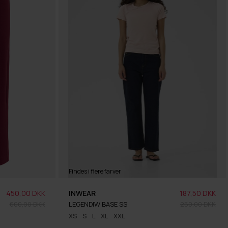
Findes i flere farver
450,00 DKK
INWEAR
187,50 DKK
600,00 DKK
LEGENDIW BASE SS
250,00 DKK
XS
S
L
XL
XXL