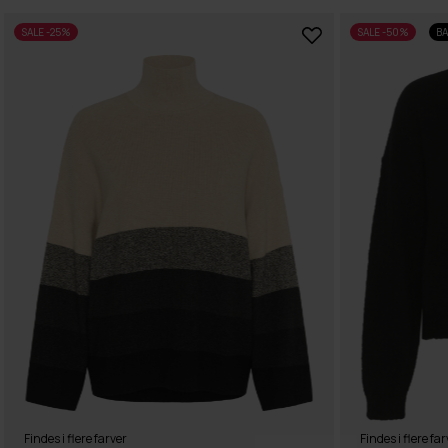
SALE -25%
SALE -50%
BA
Findes i flere farver
Findes i flere far