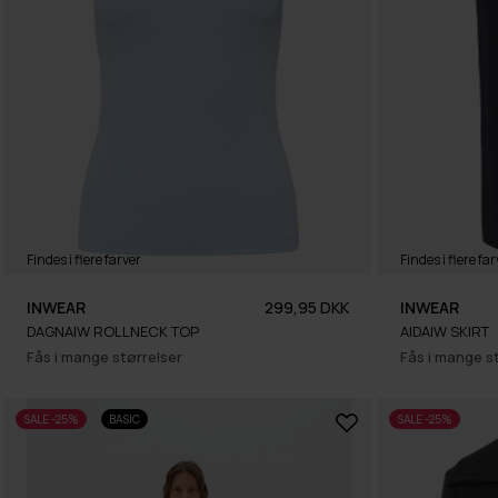
Findes i flere farver
Findes i flere far
INWEAR
299,95 DKK
INWEAR
DAGNAIW ROLLNECK TOP
AIDAIW SKIRT
Fås i mange størrelser
Fås i mange s
SALE -25%
BASIC
SALE -25%