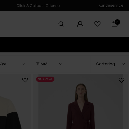
Kundeservice
Click & Collect i Odense
0
Nye
Tilbud
SALE -25%