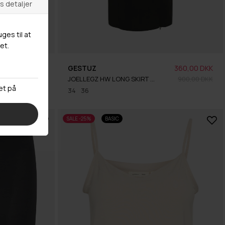
240,00 DKK
GESTUZ
360,00 DKK
600,00 DKK
JOELLEGZ HW LONG SKIRT NOOS
900,00 DKK
34
36
SALE -25%
BASIC