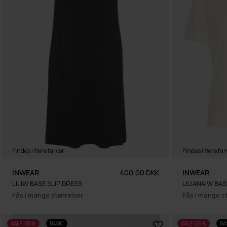
Findes i flere farver
Findes i flere far
INWEAR
400,00 DKK
INWEAR
LILIW BASE SLIP DRESS
LILIANAIW BA
Fås i mange størrelser
Fås i mange s
SALE -25%
BASIC
SALE -25%
BA