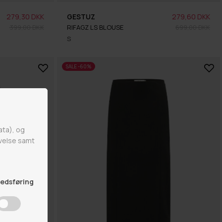
279,30 DKK
GESTUZ
279,60 DKK
399,00 DKK
RIFAGZ LS BLOUSE
699,00 DKK
S
SALE -60%