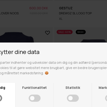
600,00 DKK
GESTUZ
LLOVER NOOS
1.200,00 DKK
DREWGZ SL LOGO TOP
XL
SALE -60%
BASIC