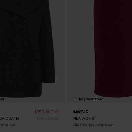
ver
Findes i flere farver
1.350,00 DKK
INWEAR
OR COAT R
1.800,00 DKK
AIDAIW SKIRT
tørrelser
Fås i mange størrelser