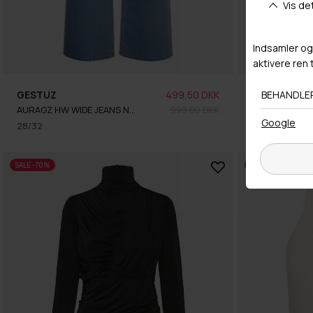
GESTUZ
499,50 DKK
GESTUZ
AURAGZ HW WIDE JEANS NOOS
999,00 DKK
RIFAGZ PUFF 
28/32
M
SALE -70%
SALE -25%
BA