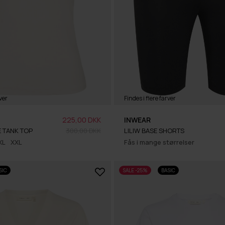
ver
Findes i flere farver
225,00 DKK
INWEAR
 TANK TOP
300,00 DKK
LILIW BASE SHORTS
XL
XXL
Fås i mange størrelser
SIC
SALE -25%
BASIC