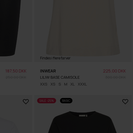
Findes i flere farver
187,50 DKK
INWEAR
225,00 DKK
250,00 DKK
LILIW BASE CAMISOLE
300,00 DKK
XXS
XS
S
M
XL
XXXL
SALE -25%
BASIC