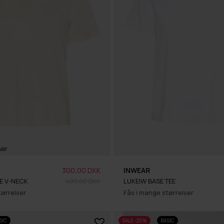
ver
300,00 DKK
INWEAR
SE V-NECK
400,00 DKK
LUKEIW BASE TEE
tørrelser
Fås i mange størrelser
SIC
SALE -25%
BASIC