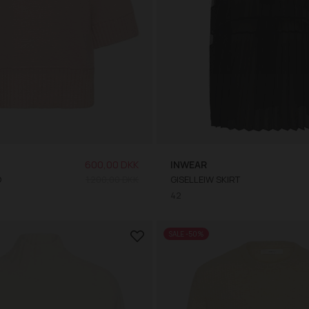
600,00 DKK
INWEAR
O
1.200,00 DKK
GISELLEIW SKIRT
42
SALE -50%