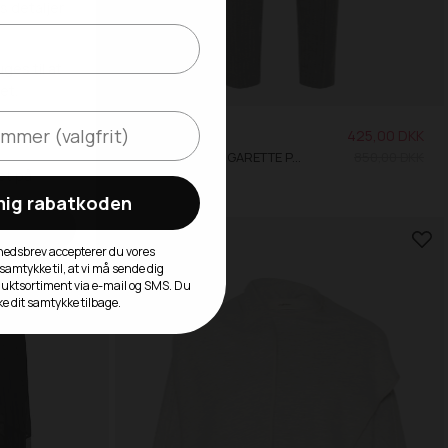
300,00 DKK
INWEAR
425,00 DKK
600,00 DKK
HOSANNAIW CIGARETTE PANT
850,00 DKK
36
38
42
 mig rabatkoden
SALE -50%
yhedsbrev accepterer du vores
 samtykke til, at vi må sende dig
duktsortiment via e-mail og SMS. Du
ke dit samtykke tilbage.