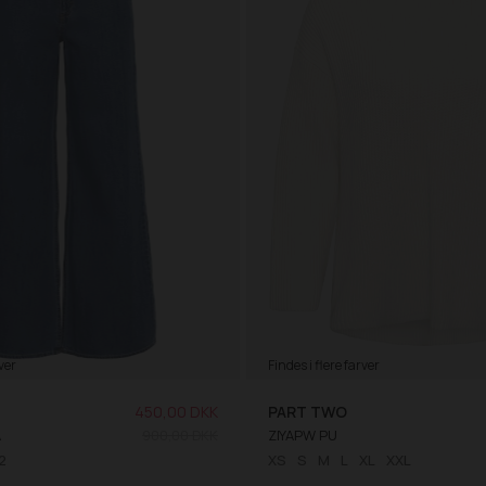
ver
Findes i flere farver
450,00 DKK
PART TWO
A
900,00 DKK
ZIYAPW PU
2
XS
S
M
L
XL
XXL