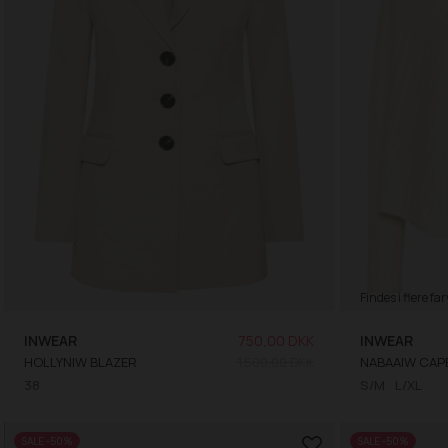
Findes i flere far
INWEAR
750,00 DKK
INWEAR
HOLLYNIW BLAZER
1.500,00 DKK
NABAAIW CAP
38
S/M
L/XL
SALE -50%
SALE -50%