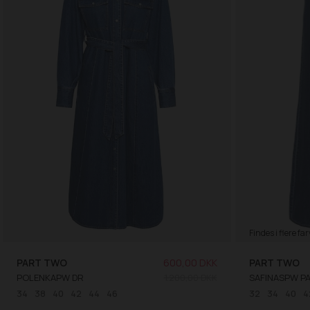
Findes i flere far
PART TWO
600,00 DKK
PART TWO
POLENKAPW DR
1.200,00 DKK
SAFINASPW P
34
38
40
42
44
46
32
34
40
4