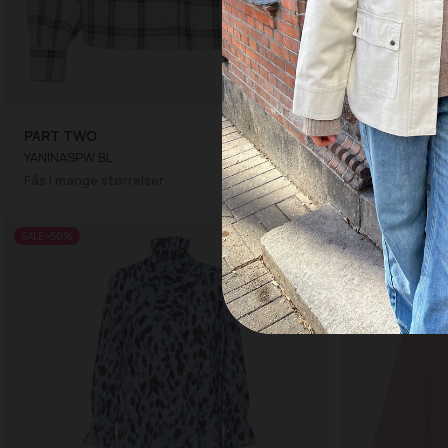
Findes i flere far
PART TWO
350,00 DKK
PART TWO
YANINASPW BL
700,00 DKK
NAYLAPW JA
Fås i mange størrelser
34
36
40
SALE -50%
SALE -50%