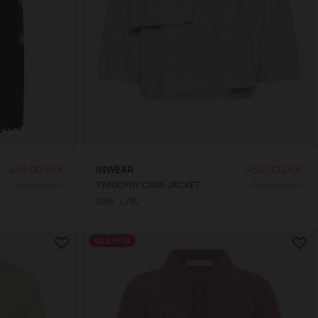
450,00 DKK
INWEAR
450,00 DKK
900,00 DKK
TWIGGYIW CAPE JACKET
900,00 DKK
S/M
L/XL
SALE -50%