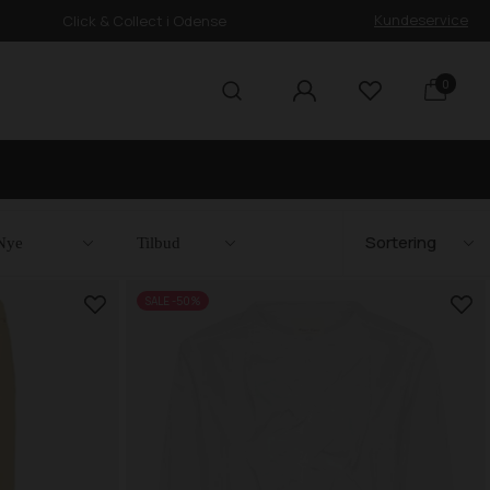
Kundeservice
Click & Collect i Odense
0
Nye
Tilbud
SALE -50%