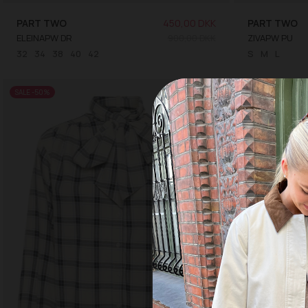
PART TWO
450,00 DKK
PART TWO
ELEINAPW DR
900,00 DKK
ZIVAPW PU
32
34
38
40
42
S
M
L
SALE -50%
SALE -50%