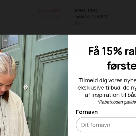
350,00 DKK
PART TWO
700,00 DKK
YANAPW SKJORTE
32
SALE -50%
Få 15% ra
først
Tilmeld dig vores nyhe
eksklusive tilbud, de 
af inspiration til 
*Rabatkoden gælder 
Fornavn