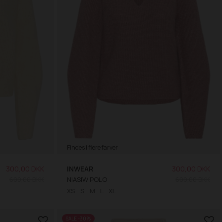
Findes i flere farver
300,00 DKK
INWEAR
300,00 DKK
600,00 DKK
NIASIW POLO
600,00 DKK
XS
S
M
L
XL
SALE -30%