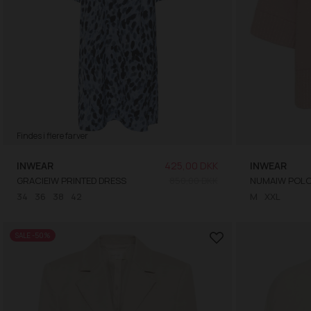
Findes i flere farver
INWEAR
425,00 DKK
INWEAR
GRACIEIW PRINTED DRESS
850,00 DKK
NUMAIW POL
34
36
38
42
M
XXL
SALE -50%