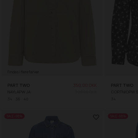
Findes i flere farver
PART TWO
350,00 DKK
PART TWO
NAYLAPW JA
700,00 DKK
CORTNIOPW 
34
36
40
34
SALE -50%
SALE -50%