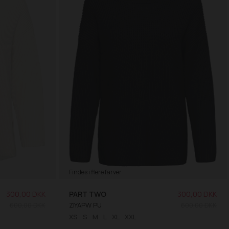
Findes i flere farver
300,00 DKK
PART TWO
300,00 DKK
600,00 DKK
ZIYAPW PU
600,00 DKK
XS
S
M
L
XL
XXL