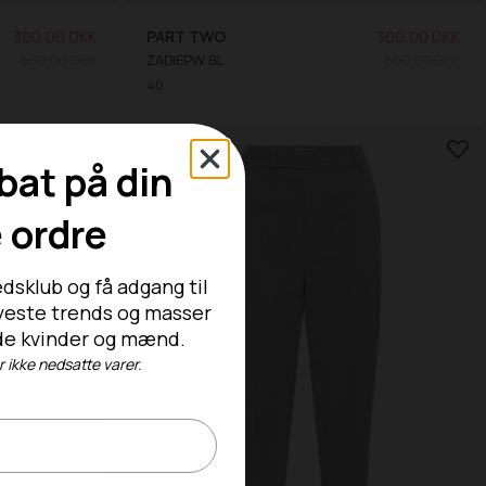
300,00 DKK
PART TWO
300,00 DKK
600,00 DKK
ZADIEPW BL
600,00 DKK
40
SALE -50%
bat på din
e ordre
dsklub og få adgang til
nyeste trends og masser
både kvinder og mænd.
ikke nedsatte varer.