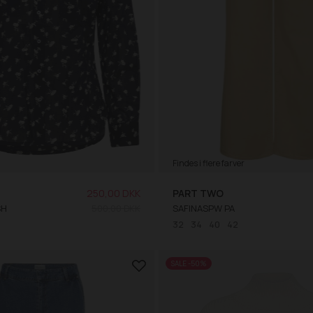
Findes i flere farver
250,00 DKK
PART TWO
SH
500,00 DKK
SAFINASPW PA
32
34
40
42
SALE -50%