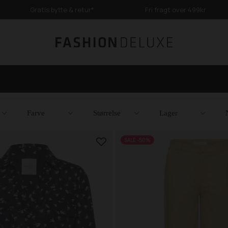
Gratis bytte & retur*
Fri fragt over 499kr
Farve
Størrelse
Lager
SALE -50%