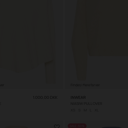
ver
Findes i flere farver
1.000,00 DKK
INWEAR
E
NIASIW PULLOVER
XS
S
M
L
XL
SALE -50%