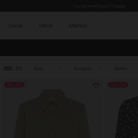
Hurtig levering på 1-3 dage
Dame
Herre
Mærker
Filtre
Luk
Køn
Kategori
Mærke
SALE -50%
SALE -50%