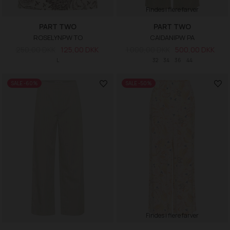
Findes i flere farver
PART TWO
PART TWO
ROSELYNPW TO
CAIDANIPW PA
250,00 DKK
125,00 DKK
1.000,00 DKK
500,00 DKK
L
32
34
36
44
SALE -60%
SALE -50%
Findes i flere farver