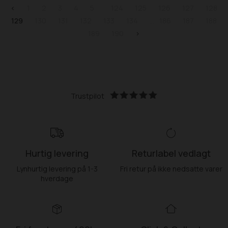
<
1
2
3
4
5
124
125
126
127
128
129
130
131
132
133
134
186
187
188
189
190
>
Trustpilot
Hurtig levering
Returlabel vedlagt
Lynhurtig levering på 1-3
Fri retur på ikke nedsatte varer
hverdage