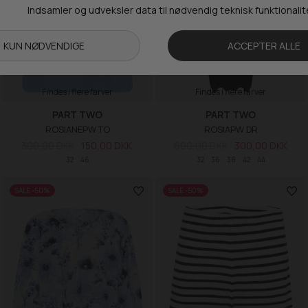
Findes i flere farver
Findes i flere farver
PART TWO
PART TWO
ROSIANEPW TO
ROSIAPW DR
300,00 DKK
150,00 DKK
600,00 DKK
300,00 DKK
32
46
32
36
38
42
44
SALE -50%
SALE -50%