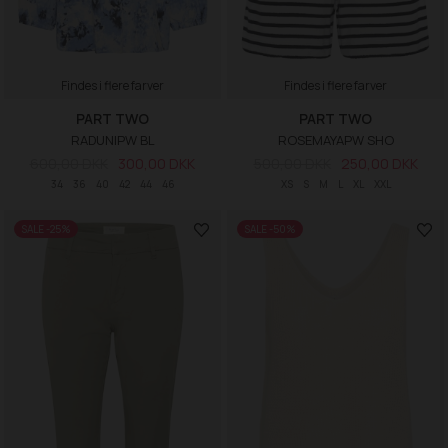
Findes i flere farver
Findes i flere farver
PART TWO
PART TWO
RADUNIPW BL
ROSEMAYAPW SHO
600,00 DKK
300,00 DKK
500,00 DKK
250,00 DKK
34
36
40
42
44
46
XS
S
M
L
XL
XXL
SALE -25%
SALE -50%