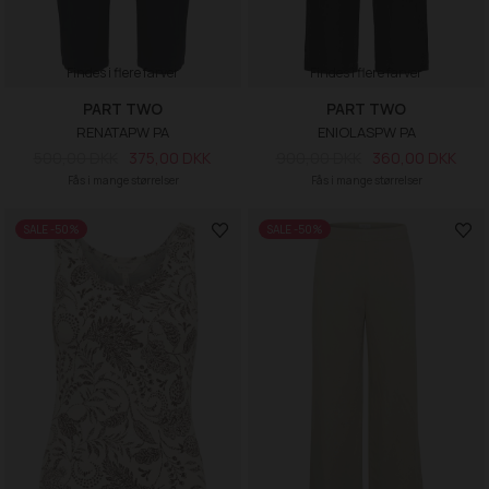
Findes i flere farver
Findes i flere farver
PART TWO
PART TWO
RENATAPW PA
ENIOLASPW PA
500,00 DKK
375,00 DKK
900,00 DKK
360,00 DKK
Fås i mange størrelser
Fås i mange størrelser
SALE -50%
SALE -50%