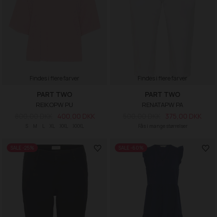
Findes i flere farver
Findes i flere farver
PART TWO
PART TWO
REIKOPW PU
RENATAPW PA
800,00 DKK
400,00 DKK
500,00 DKK
375,00 DKK
S
M
L
XL
XXL
XXXL
Fås i mange størrelser
SALE -25%
SALE -60%