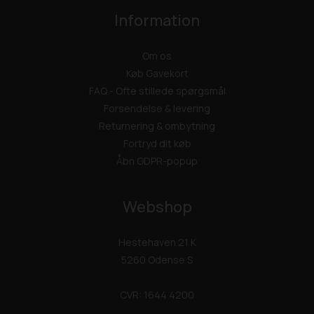
Information
Om os
Køb Gavekort
FAQ - Ofte stillede spørgsmål
Forsendelse & levering
Returnering & ombytning
Fortryd dit køb
Åbn GDPR-popup
Webshop
Hestehaven 21 K
5260 Odense S
CVR: 1644 4200