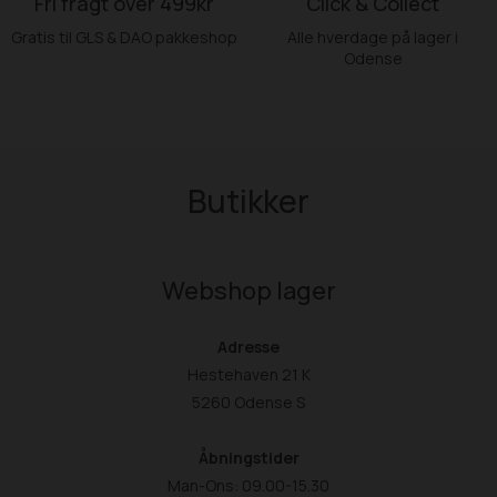
Fri fragt over 499kr
Click & Collect
Gratis til GLS & DAO pakkeshop
Alle hverdage på lager i
Odense
Butikker
Webshop lager
Adresse
Hestehaven 21 K
5260 Odense S
Åbningstider
Man-Ons: 09.00-15.30