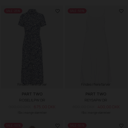
SALE -25%
SALE -50%
Findes i flere farver
Findes i flere farver
PART TWO
PART TWO
ROSELILPW DR
REYSAPW DR
900,00 DKK
675,00 DKK
800,00 DKK
400,00 DKK
Fås i mange størrelser
Fås i mange størrelser
SALE -50%
SALE -50%