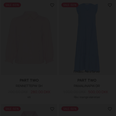
SALE -60%
SALE -50%
Findes i flere farver
PART TWO
PART TWO
RENNETTEPW SH
PAMALINAPW DR
700,00 DKK
280,00 DKK
1.000,00 DKK
500,00 DKK
46
Fås i mange størrelser
SALE -50%
SALE -50%