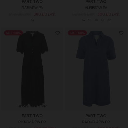
PART TWO
PART TWO
RABIAPW PA
ALFIESPW PA
950,00 DKK
380,00 DKK
600,00 DKK
300,00 DKK
34
34
36
38
40
42
SALE -50%
SALE -60%
Findes i flere farver
PART TWO
PART TWO
RIKKEMAIPW DR
RAQUELAPW DR