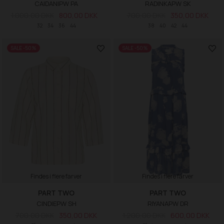
CAIDANIPW PA
RADINKAPW SK
1.000,00 DKK
800,00 DKK
700,00 DKK
350,00 DKK
32
34
36
44
38
40
42
44
SALE -50%
SALE -50%
Findes i flere farver
Findes i flere farver
PART TWO
PART TWO
CINDIEPW SH
RIYANAPW DR
700,00 DKK
350,00 DKK
1.200,00 DKK
600,00 DKK