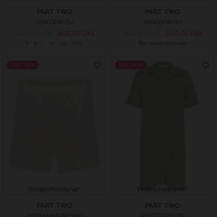
PART TWO
PART TWO
REIKOPW PU
RENEEPW SH
800,00 DKK
400,00 DKK
650,00 DKK
260,00 DKK
S
M
L
XL
XXL
XXXL
Fås i mange størrelser
SALE -50%
SALE -50%
Findes i flere farver
Findes i flere farver
PART TWO
PART TWO
ROSEMAYAPW SHO
ROSITTAPW DR