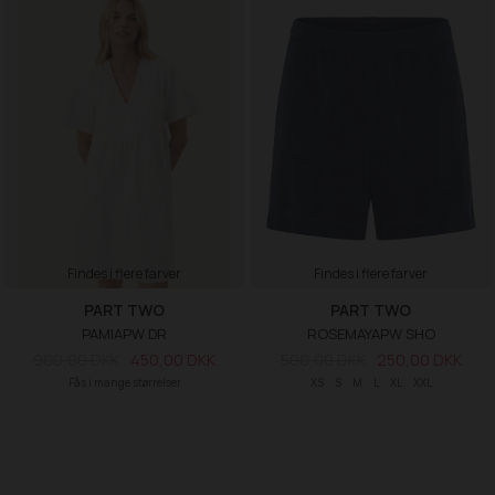
Findes i flere farver
Findes i flere farver
PART TWO
PART TWO
PAMIAPW DR
ROSEMAYAPW SHO
900,00 DKK
450,00 DKK
500,00 DKK
250,00 DKK
Fås i mange størrelser
XS
S
M
L
XL
XXL