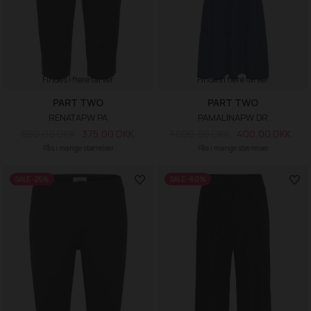
Findes i flere farver
Findes i flere farver
PART TWO
PART TWO
RENATAPW PA
PAMALINAPW DR
500,00 DKK
375,00 DKK
1.000,00 DKK
400,00 DKK
Fås i mange størrelser
Fås i mange størrelser
SALE -25%
SALE -60%