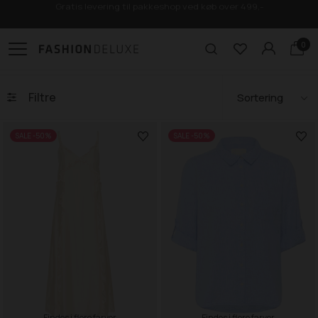
Gratis levering til pakkeshop ved køb over 499,-
0
Filtre
SALE -50%
SALE -50%
Findes i flere farver
Findes i flere farver