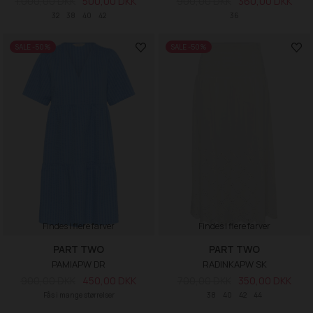
1.000,00 DKK
500,00 DKK
900,00 DKK
360,00 DKK
32
38
40
42
36
SALE -50%
SALE -50%
Findes i flere farver
Findes i flere farver
PART TWO
PART TWO
PAMIAPW DR
RADINKAPW SK
900,00 DKK
450,00 DKK
700,00 DKK
350,00 DKK
Fås i mange størrelser
38
40
42
44