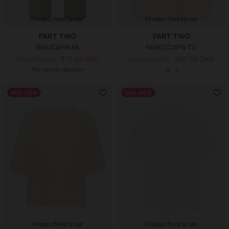
Findes i flere farver
Findes i flere farver
PART TWO
PART TWO
RENATAPW PA
REBECCAPW TO
500,00 DKK
375,00 DKK
600,00 DKK
300,00 DKK
Fås i mange størrelser
M
L
SALE -50%
SALE -60%
Findes i flere farver
Findes i flere farver