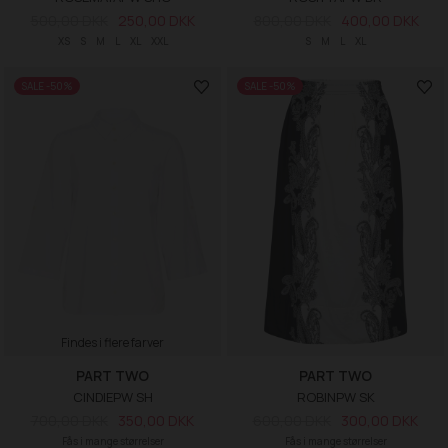
500,00 DKK
250,00 DKK
800,00 DKK
400,00 DKK
XS
S
M
L
XL
XXL
S
M
L
XL
SALE -50%
SALE -50%
Findes i flere farver
PART TWO
PART TWO
CINDIEPW SH
ROBINPW SK
700,00 DKK
350,00 DKK
600,00 DKK
300,00 DKK
Fås i mange størrelser
Fås i mange størrelser