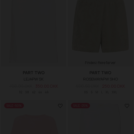
Findes i flere farver
PART TWO
PART TWO
LEJAPW SK
ROSEMAYAPW SHO
700,00 DKK
350,00 DKK
500,00 DKK
250,00 DKK
32
38
42
44
46
XS
S
M
L
XL
XXL
SALE -50%
SALE -25%