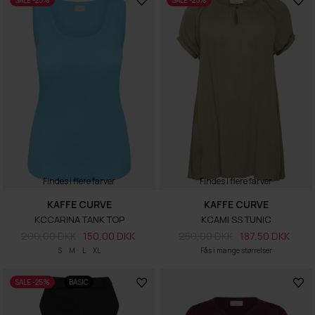
SALE -25%
SALE -25%
Findes i flere farver
Findes i flere farver
KAFFE CURVE
KAFFE CURVE
KCCARINA TANK TOP
KCAMI SS TUNIC
200,00 DKK
150,00 DKK
250,00 DKK
187,50 DKK
S
M
L
XL
Fås i mange størrelser
SALE -25%
BASIC