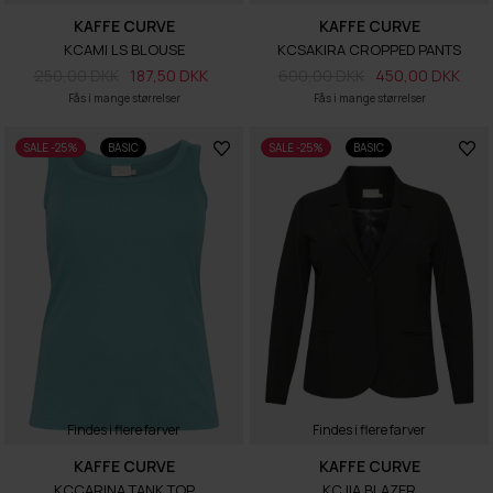
KAFFE CURVE
KAFFE CURVE
KCAMI LS BLOUSE
KCSAKIRA CROPPED PANTS
250,00 DKK
187,50 DKK
600,00 DKK
450,00 DKK
Fås i mange størrelser
Fås i mange størrelser
SALE -25%
BASIC
SALE -25%
BASIC
Findes i flere farver
Findes i flere farver
KAFFE CURVE
KAFFE CURVE
KCCARINA TANK TOP
KCJIA BLAZER