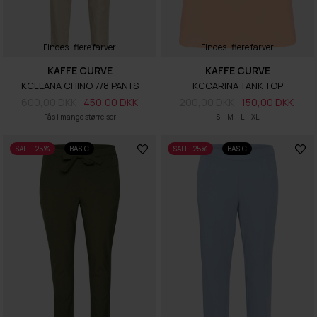
Findes i flere farver
Findes i flere farver
KAFFE CURVE
KAFFE CURVE
KCLEANA CHINO 7/8 PANTS
KCCARINA TANK TOP
600,00 DKK
450,00 DKK
200,00 DKK
150,00 DKK
Fås i mange størrelser
S
M
L
XL
SALE -25%
BASIC
SALE -25%
BASIC