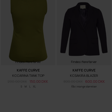
Findes i flere farver
Findes i flere farver
KAFFE CURVE
KAFFE CURVE
KCCARINA TANK TOP
KCSAKIRA BLAZER
200,00 DKK
150,00 DKK
800,00 DKK
600,00 DKK
S
M
L
XL
Fås i mange størrelser