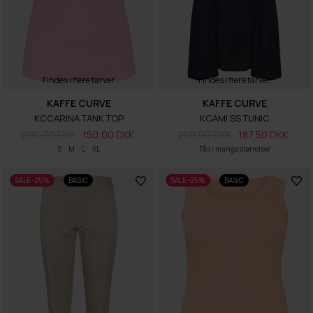
Findes i flere farver
Findes i flere farver
KAFFE CURVE
KAFFE CURVE
KCCARINA TANK TOP
KCAMI SS TUNIC
200,00 DKK
150,00 DKK
250,00 DKK
187,50 DKK
S
M
L
XL
Fås i mange størrelser
SALE -25%
BASIC
SALE -25%
BASIC