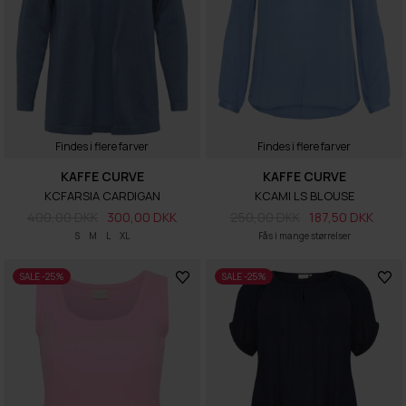
Findes i flere farver
Findes i flere farver
KAFFE CURVE
KAFFE CURVE
KCFARSIA CARDIGAN
KCAMI LS BLOUSE
400,00 DKK
300,00 DKK
250,00 DKK
187,50 DKK
S
M
L
XL
Fås i mange størrelser
SALE -25%
SALE -25%