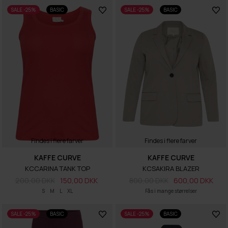
SALE -25%
BASIC
SALE -25%
BASIC
Findes i flere farver
Findes i flere farver
KAFFE CURVE
KAFFE CURVE
KCCARINA TANK TOP
KCSAKIRA BLAZER
200,00 DKK
150,00 DKK
800,00 DKK
600,00 DKK
S
M
L
XL
Fås i mange størrelser
SALE -25%
BASIC
SALE -25%
BASIC