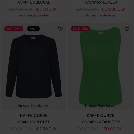
KCAMI LS BLOUSE
KCSAKIRA BLAZER
250,00 DKK
187,50 DKK
800,00 DKK
600,00 DKK
Fås i mange størrelser
Fås i mange størrelser
SALE -25%
BASIC
SALE -25%
Findes i flere farver
Findes i flere farver
KAFFE CURVE
KAFFE CURVE
KCAMI LS BLOUSE
KCCARINA TANK TOP
250,00 DKK
187,50 DKK
200,00 DKK
150,00 DKK