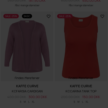
250,00 DKK
187,50 DKK
600,00 DKK
450,00 DKK
Fås i mange størrelser
Fås i mange størrelser
SALE -25%
BASIC
SALE -25%
Findes i flere farver
Findes i flere farver
KAFFE CURVE
KAFFE CURVE
KCFARSIA CARDIGAN
KCCARINA TANK TOP
400,00 DKK
300,00 DKK
200,00 DKK
150,00 DKK
S
M
L
XL
S
M
L
XL