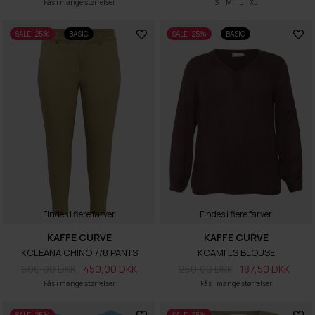
Fås i mange størrelser
S
M
L
XL
SALE -25%
BASIC
SALE -25%
BASIC
Findes i flere farver
Findes i flere farver
KAFFE CURVE
KAFFE CURVE
KCLEANA CHINO 7/8 PANTS
KCAMI LS BLOUSE
600,00 DKK
450,00 DKK
250,00 DKK
187,50 DKK
Fås i mange størrelser
Fås i mange størrelser