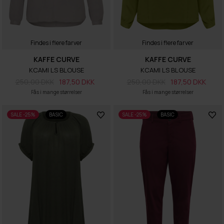
Findes i flere farver
Findes i flere farver
KAFFE CURVE
KAFFE CURVE
KCAMI LS BLOUSE
KCAMI LS BLOUSE
250,00 DKK
187,50 DKK
250,00 DKK
187,50 DKK
Fås i mange størrelser
Fås i mange størrelser
SALE -25%
BASIC
SALE -25%
BASIC