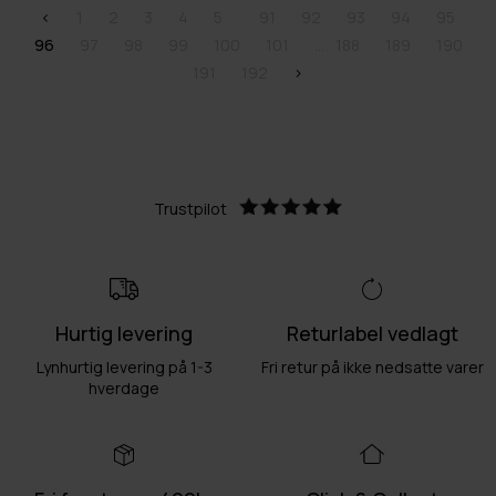
<
1
2
3
4
5
91
92
93
94
95
96
97
98
99
100
101
188
189
190
191
192
>
Trustpilot
Hurtig levering
Returlabel vedlagt
Lynhurtig levering på 1-3
Fri retur på ikke nedsatte varer
hverdage