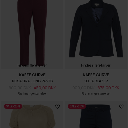
Findes i flere farver
Findes i flere farver
KAFFE CURVE
KAFFE CURVE
KCSAKIRA LONG PANTS
KCJIA BLAZER
600,00 DKK
450,00 DKK
900,00 DKK
675,00 DKK
Fås i mange størrelser
Fås i mange størrelser
SALE -25%
SALE -25%