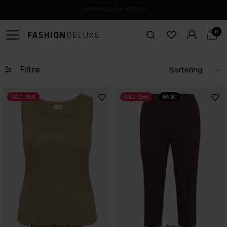
Click & Collect i Odense
0
Filtre
SALE -25%
SALE -25%
BASIC
Findes i flere farver
Findes i flere farver