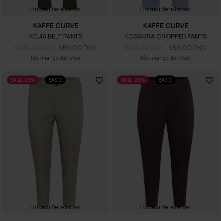
Findes i flere farver
Findes i flere farver
KAFFE CURVE
KAFFE CURVE
KCJIA BELT PANTS
KCSAKIRA CROPPED PANTS
600,00 DKK
450,00 DKK
600,00 DKK
450,00 DKK
Fås i mange størrelser
Fås i mange størrelser
SALE -25%
BASIC
SALE -25%
BASIC
Findes i flere farver
Findes i flere farver