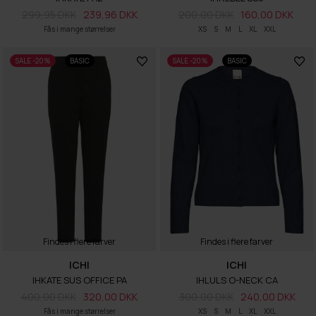
299,95 DKK
239,96 DKK
200,00 DKK
160,00 DKK
Fås i mange størrelser
XS
S
M
L
XL
XXL
SALE -20%
BASIC
SALE -20%
BASIC
Findes i flere farver
Findes i flere farver
ICHI
ICHI
IHKATE SUS OFFICE PA
IHLULS O-NECK CA
400,00 DKK
320,00 DKK
300,00 DKK
240,00 DKK
Fås i mange størrelser
XS
S
M
L
XL
XXL