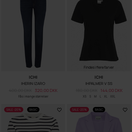
Findes i flere farver
ICHI
ICHI
IHERIN IZARO
IHPALMER V SS
400,00 DKK
320,00 DKK
180,00 DKK
144,00 DKK
Fås i mange størrelser
XS
S
M
L
XL
XXL
SALE -20%
BASIC
SALE -20%
BASIC