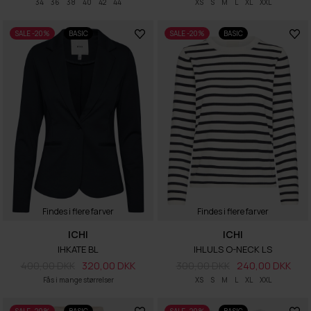
34
36
38
40
42
44
XS
S
M
L
XL
XXL
SALE -20%
BASIC
SALE -20%
BASIC
Findes i flere farver
Findes i flere farver
ICHI
ICHI
IHKATE BL
IHLULS O-NECK LS
400,00 DKK
320,00 DKK
300,00 DKK
240,00 DKK
Fås i mange størrelser
XS
S
M
L
XL
XXL