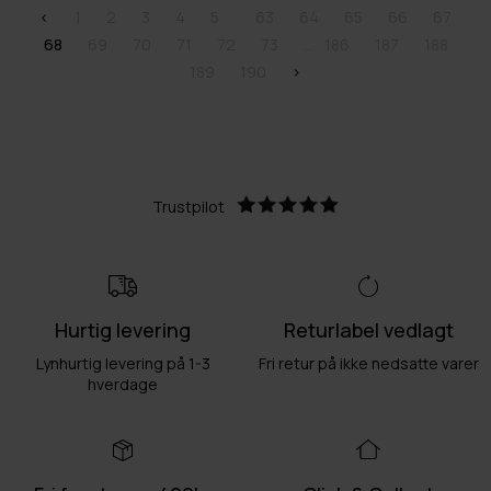
<
1
2
3
4
5
63
64
65
66
67
68
69
70
71
72
73
186
187
188
189
190
>
Trustpilot
Hurtig levering
Returlabel vedlagt
Lynhurtig levering på 1-3
Fri retur på ikke nedsatte varer
hverdage