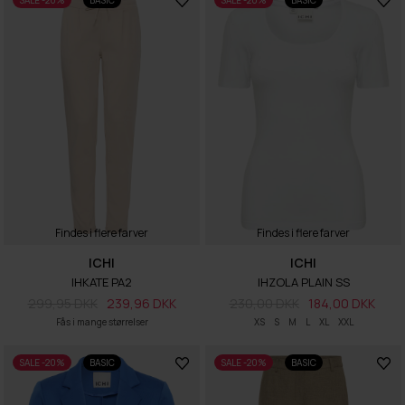
SALE -20%
BASIC
SALE -20%
BASIC
Findes i flere farver
Findes i flere farver
ICHI
ICHI
IHKATE PA2
IHZOLA PLAIN SS
299,95 DKK
239,96 DKK
230,00 DKK
184,00 DKK
Fås i mange størrelser
XS
S
M
L
XL
XXL
SALE -20%
BASIC
SALE -20%
BASIC