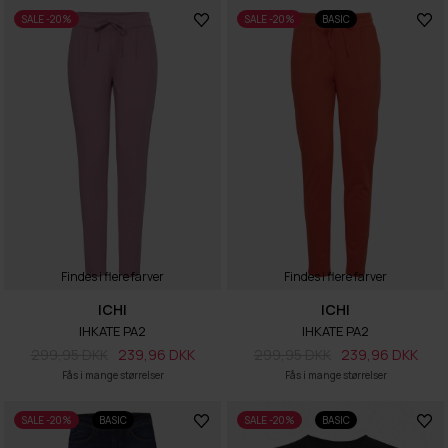
SALE -20%
SALE -20%
BASIC
Findes i flere farver
Findes i flere farver
ICHI
ICHI
IHKATE PA2
IHKATE PA2
299,95 DKK
239,96 DKK
299,95 DKK
239,96 DKK
Fås i mange størrelser
Fås i mange størrelser
SALE -20%
BASIC
SALE -20%
BASIC