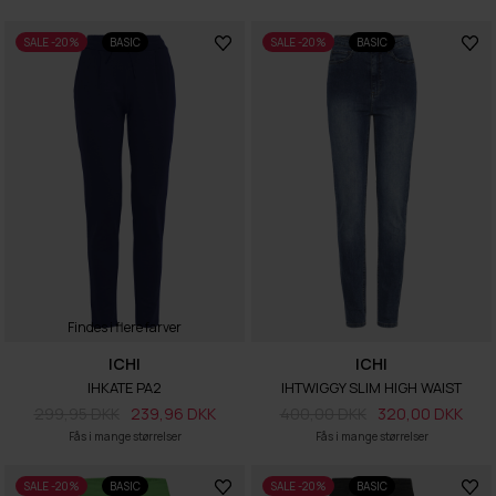
SALE -20%
BASIC
SALE -20%
BASIC
Findes i flere farver
ICHI
ICHI
IHKATE PA2
IHTWIGGY SLIM HIGH WAIST
299,95 DKK
239,96 DKK
400,00 DKK
320,00 DKK
Fås i mange størrelser
Fås i mange størrelser
SALE -20%
BASIC
SALE -20%
BASIC