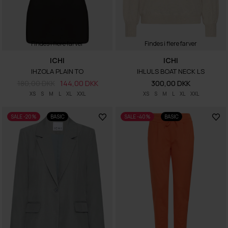
Findes i flere farver
Findes i flere farver
ICHI
ICHI
IHZOLA PLAIN TO
IHLULS BOAT NECK LS
180,00 DKK
144,00 DKK
300,00 DKK
XS
S
M
L
XL
XXL
XS
S
M
L
XL
XXL
SALE -20%
BASIC
SALE -40%
BASIC