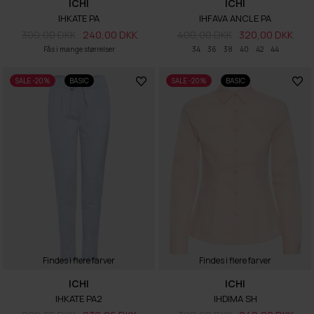
ICHI
ICHI
IHKATE PA
IHFAVA ANCLE PA
300,00 DKK
240,00 DKK
400,00 DKK
320,00 DKK
Fås i mange størrelser
34
36
38
40
42
44
SALE -20%
BASIC
SALE -20%
BASIC
Findes i flere farver
Findes i flere farver
ICHI
ICHI
IHKATE PA2
IHDIMA SH