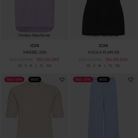
Findes i flere farver
Findes i flere farver
ICHI
ICHI
IHREBEL SS6
IHZOLA PLAIN SS
200,00 DKK
160,00 DKK
230,00 DKK
184,00 DKK
XS
S
M
L
XL
XXL
XS
S
M
L
XL
XXL
SALE -20%
BASIC
SALE -20%
BASIC