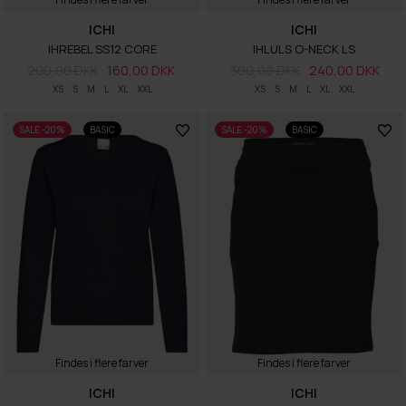
ICHI
ICHI
IHREBEL SS12 CORE
IHLULS O-NECK LS
200,00 DKK
160,00 DKK
300,00 DKK
240,00 DKK
XS
S
M
L
XL
XXL
XS
S
M
L
XL
XXL
SALE -20%
BASIC
SALE -20%
BASIC
Findes i flere farver
Findes i flere farver
ICHI
ICHI