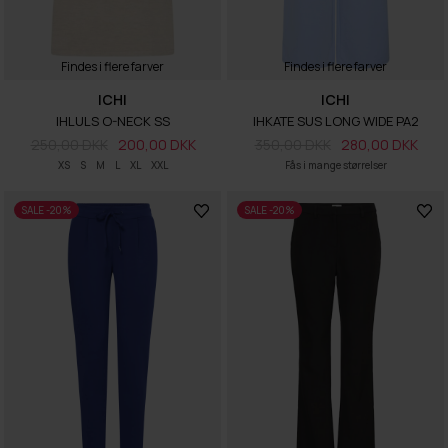
Findes i flere farver
Findes i flere farver
ICHI
ICHI
IHLULS O-NECK SS
IHKATE SUS LONG WIDE PA2
250,00 DKK
200,00 DKK
350,00 DKK
280,00 DKK
XS
S
M
L
XL
XXL
Fås i mange størrelser
SALE -20%
SALE -20%