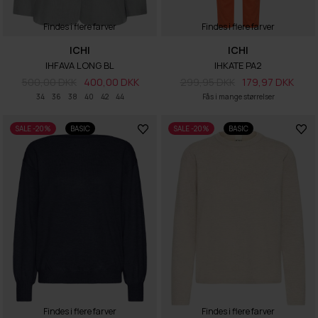
Findes i flere farver
Findes i flere farver
ICHI
ICHI
IHFAVA LONG BL
IHKATE PA2
500,00 DKK
400,00 DKK
299,95 DKK
179,97 DKK
34
36
38
40
42
44
Fås i mange størrelser
SALE -20%
BASIC
SALE -20%
BASIC
Findes i flere farver
Findes i flere farver