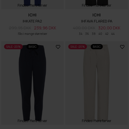
Findes i flere farver
Findes i flere farver
ICHI
ICHI
IHKATE PA2
IHFAVA FLARED PA
299,95 DKK
239,96 DKK
400,00 DKK
320,00 DKK
Fås i mange størrelser
34
36
38
40
42
44
SALE -20%
BASIC
SALE -20%
BASIC
Findes i flere farver
Findes i flere farver