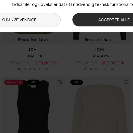
markedsføring inden for vores produktsortiment via e-mail og SMS. Du
kan til enhver tid trække dit samtykke tilbage.
Findes i flere farver
Findes i flere farver
ICHI
ICHI
IHKATE SK
IHMAFA RN
250,00 DKK
200,00 DKK
250,00 DKK
200,00 DKK
XS
S
M
L
XL
XXL
XS
S
M
L
XL
XXL
SALE -20%
BASIC
BASIC