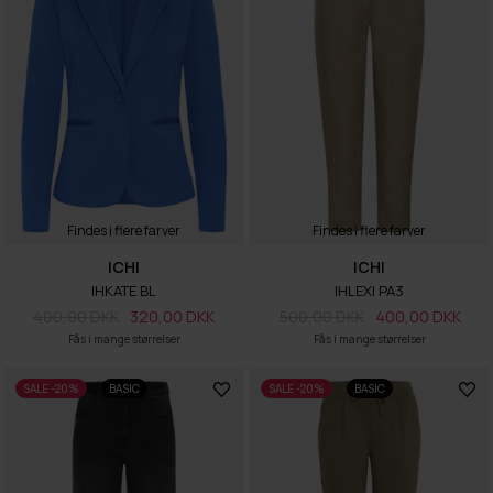
Findes i flere farver
Findes i flere farver
ICHI
ICHI
IHKATE BL
IHLEXI PA3
400,00 DKK
320,00 DKK
500,00 DKK
400,00 DKK
Fås i mange størrelser
Fås i mange størrelser
SALE -20%
BASIC
SALE -20%
BASIC