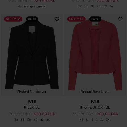
299,95 DKK
239,96 DKK
300,00 DKK
240,00 DKK
Fås i mange størrelser
34
36
38
40
42
44
SALE -20%
BASIC
SALE -20%
BASIC
Findes i flere farver
Findes i flere farver
ICHI
ICHI
IHLEXI BL
IHKATE SHORT BL
700,00 DKK
560,00 DKK
350,00 DKK
280,00 DKK
34
36
38
40
42
44
XS
S
M
L
XL
XXL