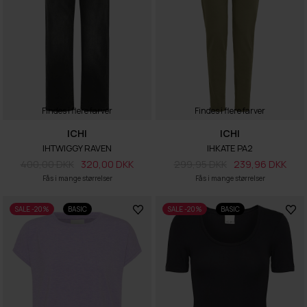
Findes i flere farver
Findes i flere farver
ICHI
ICHI
IHTWIGGY RAVEN
IHKATE PA2
400,00 DKK
320,00 DKK
299,95 DKK
239,96 DKK
Fås i mange størrelser
Fås i mange størrelser
SALE -20%
BASIC
SALE -20%
BASIC