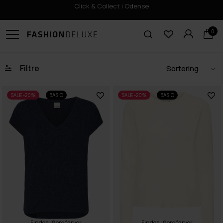
Click & Collect i Odense
0
Filtre
SALE -20%
BASIC
SALE -20%
BASIC
Findes i flere farver
Findes i flere farver