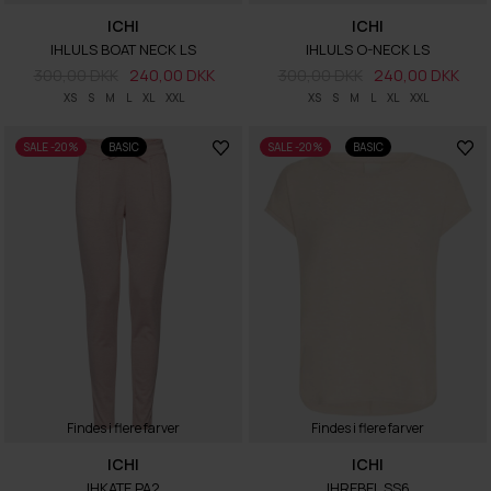
ICHI
ICHI
IHLULS BOAT NECK LS
IHLULS O-NECK LS
300,00 DKK
240,00 DKK
300,00 DKK
240,00 DKK
XS
S
M
L
XL
XXL
XS
S
M
L
XL
XXL
SALE -20%
BASIC
SALE -20%
BASIC
Findes i flere farver
Findes i flere farver
ICHI
ICHI
IHKATE PA2
IHREBEL SS6