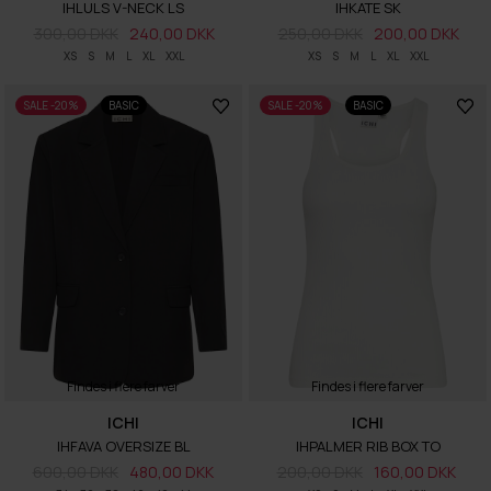
IHLULS V-NECK LS
IHKATE SK
300,00 DKK
240,00 DKK
250,00 DKK
200,00 DKK
XS
S
M
L
XL
XXL
XS
S
M
L
XL
XXL
SALE -20%
BASIC
SALE -20%
BASIC
Findes i flere farver
Findes i flere farver
ICHI
ICHI
IHFAVA OVERSIZE BL
IHPALMER RIB BOX TO
600,00 DKK
480,00 DKK
200,00 DKK
160,00 DKK