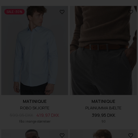
SALE -30%
Findes i flere farver
MATINIQUE
MATINIQUE
ROBO SKJORTE
PLAINUMMA BÆLTE
599,95 DKK
419,97 DKK
399,95 DKK
Fås i mange størrelser
90