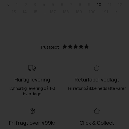
<
1
2
3
4
5
6
7
8
9
10
11
12
13
14
15
187
188
189
190
191
>
Trustpilot
Hurtig levering
Returlabel vedlagt
Lynhurtig levering på 1-3
Fri retur på ikke nedsatte varer
hverdage
Fri fragt over 499kr
Click & Collect