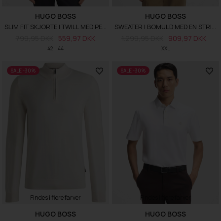
HUGO BOSS
HUGO BOSS
SLIM FIT SKJORTE I TWILL MED PERFORMANCE-STRÆK
SWEATER I BOMULD MED EN STRIKKET STRUKTUR
799,95 DKK
559,97 DKK
1.299,95 DKK
909,97 DKK
42
44
XXL
SALE -30%
SALE -30%
Findes i flere farver
Findes i flere farver
HUGO BOSS
HUGO BOSS