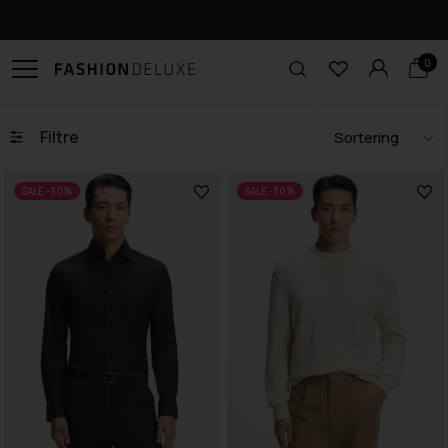
Click & Collect i Odense
0
Filtre
SALE -30%
SALE -30%