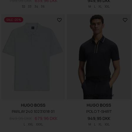
799,95 DKK
639,96 DKK
949,95 DKK
32
33
34
36
M
L
XL
XXL
SALE -20%
Findes i flere farver
HUGO BOSS
HUGO BOSS
PARLAY 240 10231018 01
POLO T-SHIRT
849,95 DKK
679,96 DKK
949,95 DKK
L
XXL
XXXL
M
L
XL
XXL