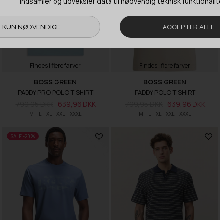
Findes i flere farver
Findes i flere farver
BOSS GREEN
BOSS GREEN
PADDY PRO POLO T SHIRT
PADDY POLO T SHIRT
799,95 DKK
639,96 DKK
799,95 DKK
639,96 DKK
M
L
XL
XXL
XXXL
M
L
XL
XXL
XXXL
SALE -20%