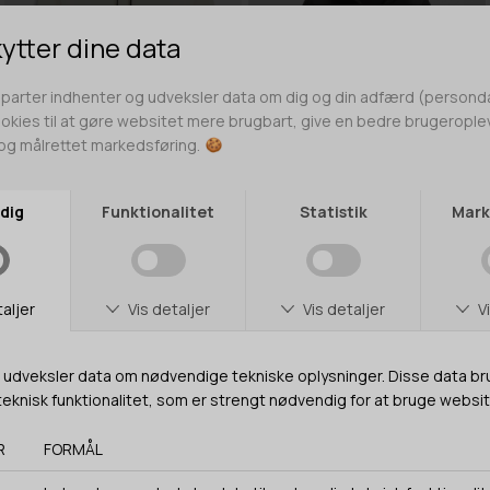
Få 15% rabat på din
første ordre
Tilmeld dig vores nyhedsklub og få adgang til
eksklusive tilbud, de nyeste trends og masser
af inspiration til både kvinder og mænd.
BOSS GREEN
BOSS GREEN
*Rabatkoden gælder ikke nedsatte varer.
SOODY ZONE 10272320 01
VANDSKYENDE JAKKE MED DUNFYLD OG AFTAGELIG HÆTTE
Fornavn
1.299,95 DKK
909,97 DKK
3.099,95 DKK
2.169,97 DKK
E-mail
L
XL
XXL
XXXL
Telefonnummer
SALE -20%
SALE -20%
Ja tak - Send mig rabatkoden
*Ved at tilmelde dig vores nyhedsbrev accepterer du vores
persondatapolitik
, og du giver samtykke til, at vi må sende dig
markedsføring inden for vores produktsortiment via e-mail og SMS. Du
kan til enhver tid trække dit samtykke tilbage.