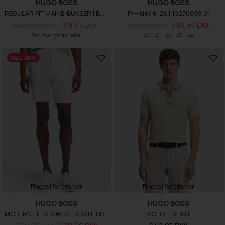
HUGO BOSS
HUGO BOSS
REGULAR FIT MAINE-BUKSER I BOMULDS-DOBBY MED STRÆK
P-HANK-K-261 10278698 01
1.099,95 DKK
769,97 DKK
999,95 DKK
699,97 DKK
Fås i mange størrelser
40
41
42
43
44
SALE -20%
Findes i flere farver
Findes i flere farver
HUGO BOSS
HUGO BOSS
MODERN FIT SHORTS I BOMULDSTWILL MED STRÆK
POLO T-SHIRT