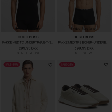
Findes i flere farver
Findes i flere farver
HUGO BOSS
HUGO BOSS
PAKKE MED TO UNDERTRØJE-T-SHIRTS I BOMULD MED STRÆK
PAKKE MED TRE BOXER-UNDERBUKSER I EN BAMBUSBLANDING
299,95 DKK
399,95 DKK
S
M
L
XL
XXL
M
L
XL
XXL
SALE -65%
SALE -25%