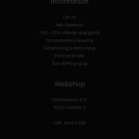
Information
Om os
Køb Gavekort
FAQ - Ofte stillede spørgsmål
Forsendelse & levering
Returnering & ombytning
Fortryd dit køb
Åbn GDPR-popup
Webshop
Hestehaven 21 K
5260 Odense S
CVR: 1644 4200