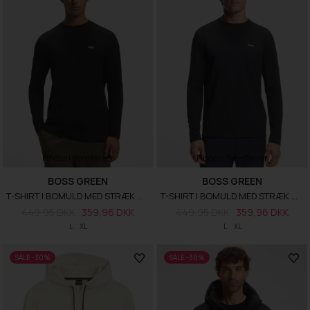
Findes i flere farver
Findes i flere farver
BOSS GREEN
BOSS GREEN
T-SHIRT I BOMULD MED STRÆK OG LOGO I KONTRASTFARVE
T-SHIRT I BOMULD MED STRÆK OG LOGO I KONTRASTFARVE
449,95 DKK
359,96 DKK
449,95 DKK
359,96 DKK
L
XL
L
XL
SALE -30%
SALE -30%