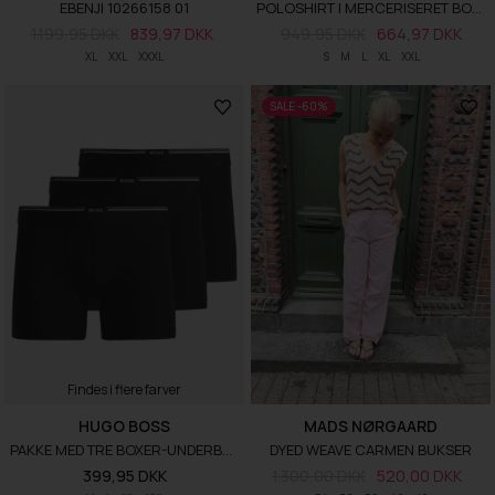
EBENJI 10266158 01
POLOSHIRT I MERCERISERET BOMULD MED DOBBELT MONOGRAM
1.199,95 DKK
839,97 DKK
949,95 DKK
664,97 DKK
XL
XXL
XXXL
S
M
L
XL
XXL
SALE -60%
Findes i flere farver
HUGO BOSS
MADS NØRGAARD
PAKKE MED TRE BOXER-UNDERBUKSER I EN BAMBUSBLANDING
DYED WEAVE CARMEN BUKSER
399,95 DKK
1.300,00 DKK
520,00 DKK