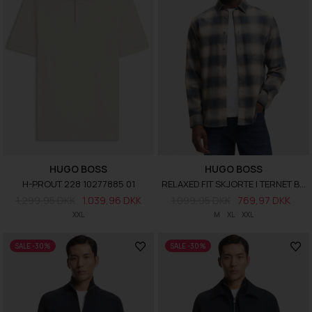
HUGO BOSS
HUGO BOSS
H-PROUT 228 10277885 01
RELAXED FIT SKJORTE I TERNET BOMULDSFLANNEL
1.299,95 DKK
1.039,96 DKK
1.099,95 DKK
769,97 DKK
XXL
M
XL
XXL
SALE -30%
SALE -30%