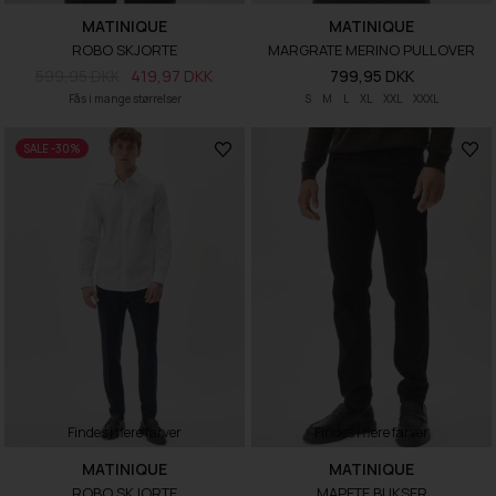
MATINIQUE
MATINIQUE
ROBO SKJORTE
MARGRATE MERINO PULLOVER
599,95 DKK
419,97 DKK
799,95 DKK
Fås i mange størrelser
S
M
L
XL
XXL
XXXL
SALE -30%
Findes i flere farver
Findes i flere farver
MATINIQUE
MATINIQUE
ROBO SKJORTE
MAPETE BUKSER