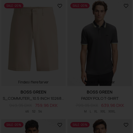
SALE -20%
SALE -20%
Findes i flere farver
Findes i flere farver
BOSS GREEN
BOSS GREEN
S_COMMUTER_10.5 INCH 10268853
PADDY POLO T-SHIRT
949,95 DKK
759,96 DKK
799,95 DKK
639,96 DKK
46
52
54
M
L
XL
XXL
XXXL
SALE -20%
SALE -20%