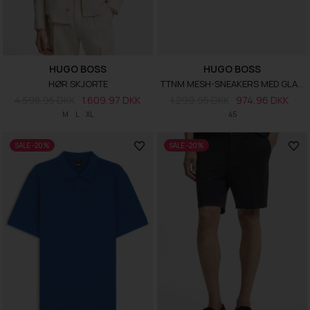
HUGO BOSS
HUGO BOSS
HØR SKJORTE
TTNM MESH-SNEAKERS MED GLATTE DETALJER
4.598,95 DKK
1.609,97 DKK
1.299,95 DKK
974,96 DKK
M
L
XL
45
SALE -20%
SALE -20%