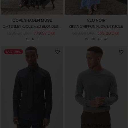
COPENHAGEN MUSE
NEO NOIR
CMTENLEY KJOLE MED BLONDESKØRT
KIKKA CHIFFON FLOWER KJOLE
1.299,95 DKK
779,97 DKK
699,00 DKK
559,20 DKK
XS
M
L
36
38
40
42
SALE -30%
Findes i flere farver
Findes i flere farver