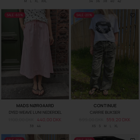
M
L
XL
XXL
34
36
38
40
42
SALE -60%
SALE -20%
Findes i flere farver
MADS NØRGAARD
CONTINUE
DYED WEAVE LUNI NEDERDEL
CARRIE BUKSER
1.100,00 DKK
440,00 DKK
699,00 DKK
559,20 DKK
38
44
XS
S
M
L
XL