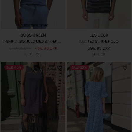
Findes i flere farver
BOSS GREEN
LES DEUX
T-SHIRT I BOMULD MED STRÆK OG LOGOGRAFIK
KNITTED STRIPE POLO
549,95 DKK
439,96 DKK
699,95 DKK
L
XL
XXL
M
L
XL
SALE -40%
SALE -20%