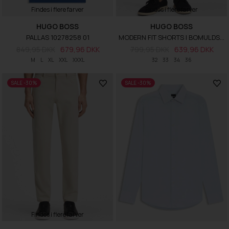
Findes i flere farver
Findes i flere farver
HUGO BOSS
HUGO BOSS
PALLAS 10278258 01
MODERN FIT SHORTS I BOMULDSTWILL MED STRÆK
849,95 DKK
679,96 DKK
799,95 DKK
639,96 DKK
M
L
XL
XXL
XXXL
32
33
34
36
SALE -30%
SALE -30%
Findes i flere farver