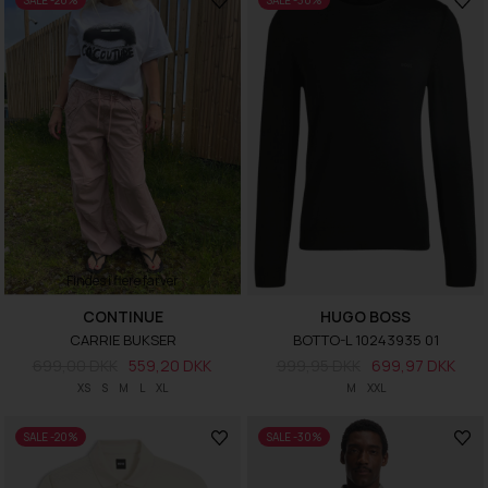
SALE -20%
SALE -30%
Findes i flere farver
CONTINUE
HUGO BOSS
CARRIE BUKSER
BOTTO-L 10243935 01
699,00 DKK
559,20 DKK
999,95 DKK
699,97 DKK
XS
S
M
L
XL
M
XXL
SALE -20%
SALE -30%