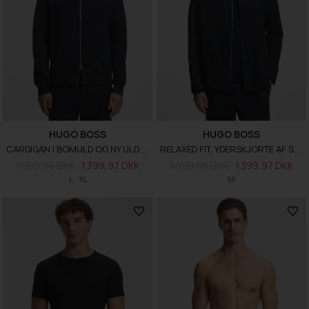
HUGO BOSS
HUGO BOSS
CARDIGAN I BOMULD OG NY ULD MED LYNLÅS
RELAXED FIT, YDERSKJORTE AF STOF MED PERFORMANCE-STRÆK
1.999,95 DKK
1.399,97 DKK
1.999,95 DKK
1.399,97 DKK
L
XL
50