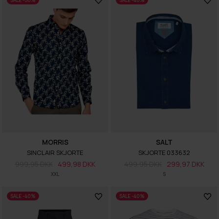
SALE -50%
SALE -40%
MORRIS
SALT
SINCLAIR SKJORTE
SKJORTE 033632
999,95 DKK
499,98 DKK
499,95 DKK
299,97 DKK
XXL
S
SALE -40%
SALE -40%