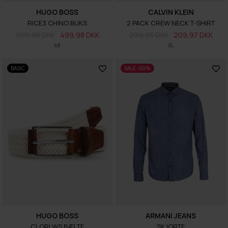
HUGO BOSS
CALVIN KLEIN
RICE3 CHINO BUKS
2 PACK CREW NECK T-SHIRT
999,95 DKK
499,98 DKK
299,95 DKK
209,97 DKK
48
XL
BASIC
SALE -50%
HUGO BOSS
ARMANI JEANS
CLORI WS BÆLTE
SKJORTE