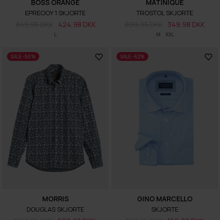
BOSS ORANGE
MATINIQUE
EPREOOY 1 SKJORTE
TROSTOL SKJORTE
849,95 DKK
424,98 DKK
699,95 DKK
349,98 DKK
L
M
XXL
SALE -50%
SALE -62%
MORRIS
GINO MARCELLO
DOUGLAS SKJORTE
SKJORTE