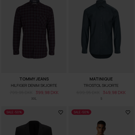
TOMMY JEANS
MATINIQUE
HILFIGER DENIM SKJORTE
TROSTOL SKJORTE
799,95 DKK
399,98 DKK
699,95 DKK
349,98 DKK
XXL
S
SALE -50%
SALE -50%