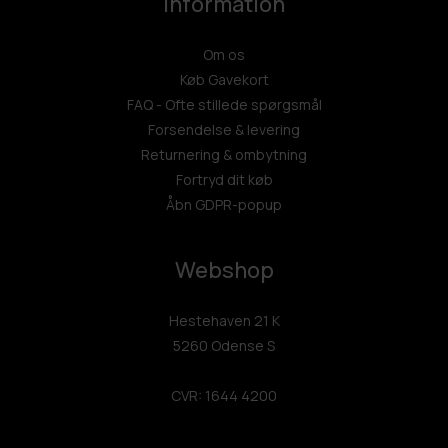
Information
Om os
Køb Gavekort
FAQ - Ofte stillede spørgsmål
Forsendelse & levering
Returnering & ombytning
Fortryd dit køb
Åbn GDPR-popup
Webshop
Hestehaven 21 K
5260 Odense S
CVR: 1644 4200