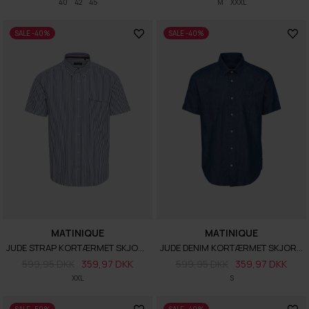
40
42
45
M
XXXL
SALE -40%
SALE -40%
MATINIQUE
MATINIQUE
JUDE STRAP KORTÆRMET SKJORTE
JUDE DENIM KORTÆRMET SKJORTE
599,95 DKK
359,97 DKK
599,95 DKK
359,97 DKK
XXL
S