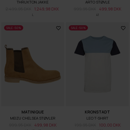
THRUXTON JAKKE
ARTO STØVLE
2.499,95 DKK
1.249,98 DKK
999,95 DKK
499,98 DKK
L
41
SALE -50%
SALE -50%
MATINIQUE
KRONSTADT
MEIZU CHELSEA STØVLER
LEO T-SHIRT
999,95 DKK
499,98 DKK
199,95 DKK
100,00 DKK