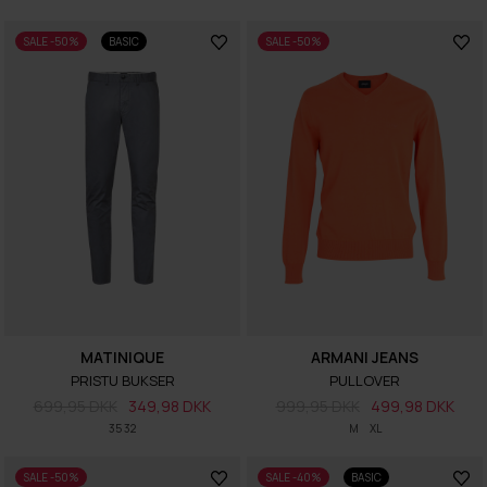
SALE -50%
BASIC
SALE -50%
MATINIQUE
ARMANI JEANS
PRISTU BUKSER
PULLOVER
699,95 DKK
349,98 DKK
999,95 DKK
499,98 DKK
35 32
M
XL
SALE -50%
SALE -40%
BASIC