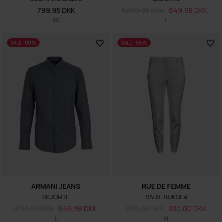
799,95 DKK
1.299,95 DKK
649,98 DKK
85
L
SALE -50%
SALE -86%
ARMANI JEANS
RUE DE FEMME
SKJORTE
SADIE BUKSER
1.299,95 DKK
649,98 DKK
700,00 DKK
100,00 DKK
L
M