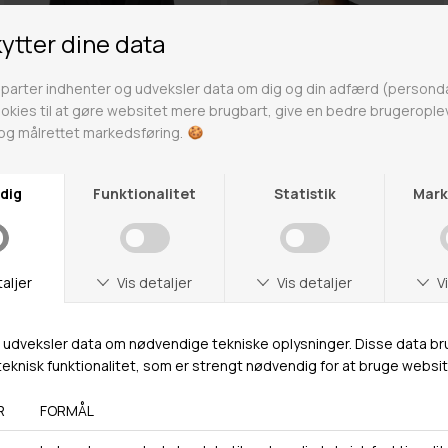
HUGO BOSS
DIESEL
HAYES BLAZER
T-KENNETH T-SHIRT
3.499,95 DKK
1.749,98 DKK
299,95 DKK
149,98 DKK
56
M
SALE -50%
SALE -50%