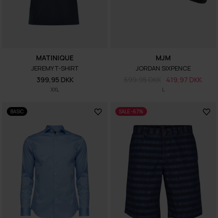
MATINIQUE
MJM
JEREMY T-SHIRT
JORDAN SIXPENCE
399,95 DKK
599,95 DKK
419,97 DKK
XXL
L
BASIC
SALE -67%