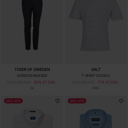
TIGER OF SWEDEN
SALT
GORDON BUKSER
T-SHIRT 033942
1.599,95 DKK
959,97 DKK
299,95 DKK
179,97 DKK
52
XXXL
SALE -40%
SALE -62%