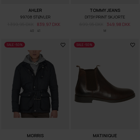
AHLER
TOMMY JEANS
99708 STØVLER
DITSY PRINT SKJORTE
1.399,95 DKK
839,97 DKK
699,95 DKK
349,98 DKK
40
41
M
SALE -50%
SALE -50%
MORRIS
MATINIQUE