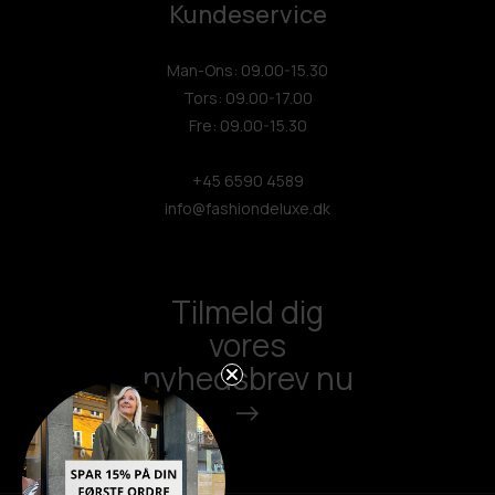
Kundeservice
Man-Ons: 09.00-15.30
Tors: 09.00-17.00
Fre: 09.00-15.30
+45 6590 4589
info@fashiondeluxe.dk
Tilmeld dig
vores
nyhedsbrev nu
->