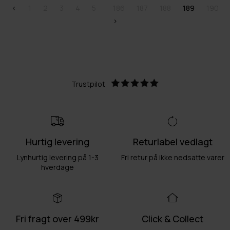
<
1
2
3
4
5
186
187
188
189
190
>
Trustpilot
Hurtig levering
Returlabel vedlagt
Lynhurtig levering på 1-3
Fri retur på ikke nedsatte varer
hverdage
Fri fragt over 499kr
Click & Collect