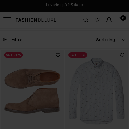
Levering på 1-3 dage
0
Filtre
SALE -40%
SALE -50%