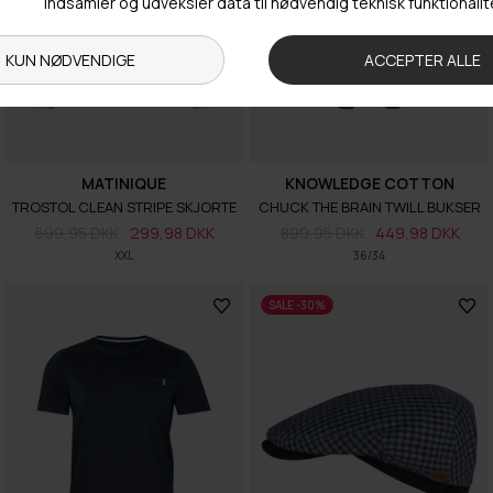
MATINIQUE
KNOWLEDGE COTTON
TROSTOL CLEAN STRIPE SKJORTE
CHUCK THE BRAIN TWILL BUKSER
599,95 DKK
299,98 DKK
899,95 DKK
449,98 DKK
XXL
36/34
SALE -30%