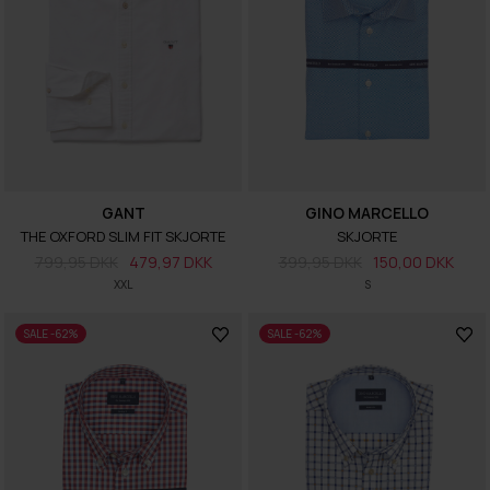
GANT
GINO MARCELLO
THE OXFORD SLIM FIT SKJORTE
SKJORTE
799,95 DKK
479,97 DKK
399,95 DKK
150,00 DKK
XXL
S
SALE -62%
SALE -62%