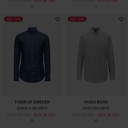
1.199,95 DKK
599,98 DKK
399,95 DKK
150,00 DKK
M
S
SALE -50%
SALE -50%
TIGER OF SWEDEN
HUGO BOSS
DONALD SKJORTE
ENZO SKJORTE
1.099,95 DKK
549,98 DKK
999,95 DKK
499,98 DKK
38
40