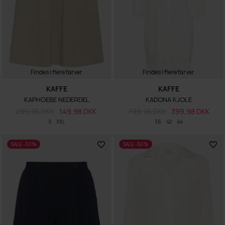
Findes i flere farver
Findes i flere farver
KAFFE
KAFFE
KAPHOEBE NEDERDEL
KADONA KJOLE
299,95 DKK
149,98 DKK
799,95 DKK
399,98 DKK
S
XXL
36
42
44
SALE -30%
SALE -50%