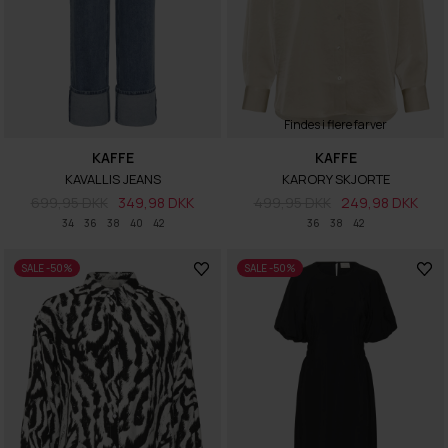
Findes i flere farver
KAFFE
KAFFE
KAVALLIS JEANS
KARORY SKJORTE
699,95 DKK
349,98 DKK
499,95 DKK
249,98 DKK
34
36
38
40
42
36
38
42
SALE -50%
SALE -50%