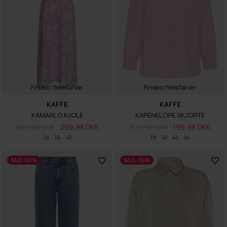
Findes i flere farver
Findes i flere farver
KAFFE
KAFFE
KAMARLO KJOLE
KAPENELOPE SKJORTE
599,95 DKK
299,98 DKK
399,95 DKK
199,98 DKK
34
36
42
38
42
44
46
SALE -50%
SALE -50%