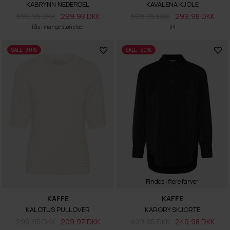
KABRYNN NEDERDEL
KAVALENA KJOLE
599,95 DKK
299,98 DKK
599,95 DKK
299,98 DKK
Fås i mange størrelser
34
SALE -30%
SALE -50%
Findes i flere farver
KAFFE
KAFFE
KALOTUS PULLOVER
KARORY SKJORTE
299,95 DKK
209,97 DKK
499,95 DKK
249,98 DKK