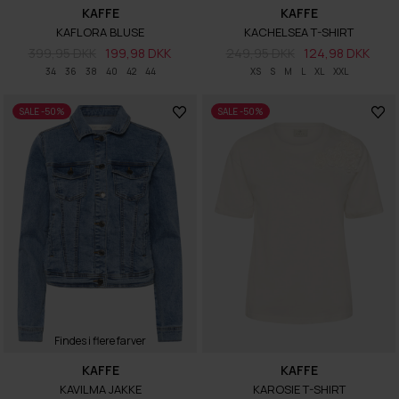
KAFFE
KAFFE
KAFLORA BLUSE
KACHELSEA T-SHIRT
399,95 DKK
199,98 DKK
249,95 DKK
124,98 DKK
34
36
38
40
42
44
XS
S
M
L
XL
XXL
SALE -50%
SALE -50%
Findes i flere farver
KAFFE
KAFFE
KAVILMA JAKKE
KAROSIE T-SHIRT