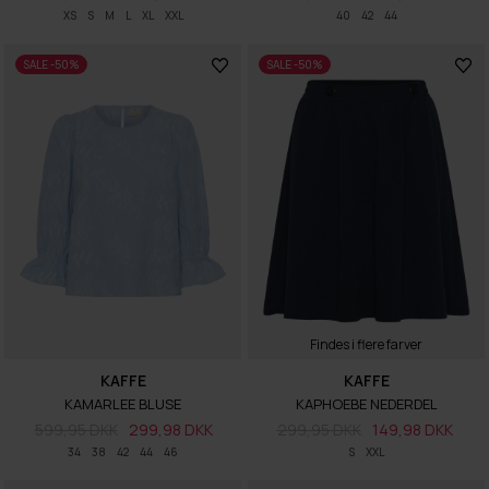
XS
S
M
L
XL
XXL
40
42
44
SALE -50%
SALE -50%
Findes i flere farver
KAFFE
KAFFE
KAMARLEE BLUSE
KAPHOEBE NEDERDEL
599,95 DKK
299,98 DKK
299,95 DKK
149,98 DKK
34
38
42
44
46
S
XXL