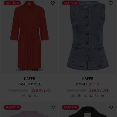
SALE -50%
SALE -50%
Findes i flere farver
KAFFE
KAFFE
KAMILIA KJOLE
KAVALLIS VEST
599,95 DKK
299,98 DKK
599,95 DKK
299,98 DKK
34
42
44
36
38
40
42
44
46
SALE -50%
SALE -50%