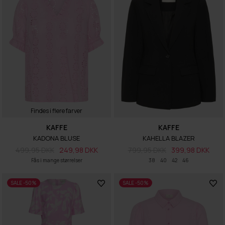
Findes i flere farver
KAFFE
KAFFE
KADONA BLUSE
KAHELLA BLAZER
499,95 DKK
249,98 DKK
799,95 DKK
399,98 DKK
Fås i mange størrelser
38
40
42
46
SALE -50%
SALE -50%