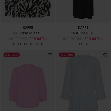
KAFFE
KAFFE
KAHANNA SKJORTE
KANEEMA KJOLE
499,95 DKK
249,98 DKK
699,95 DKK
349,98 DKK
34
36
38
40
42
44
38
42
SALE -50%
SALE -50%