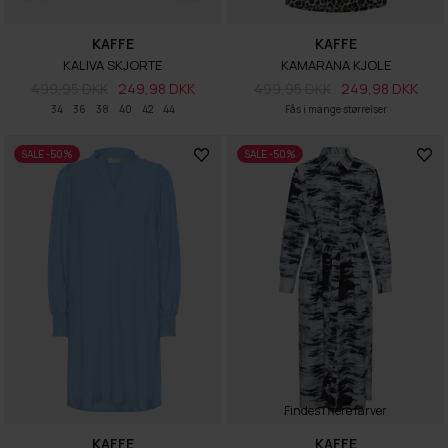
KAFFE
KAFFE
KALIVA SKJORTE
KAMARANA KJOLE
499,95 DKK
249,98 DKK
499,95 DKK
249,98 DKK
34
36
38
40
42
44
Fås i mange størrelser
SALE -50%
SALE -50%
Findes i flere farver
KAFFE
KAFFE