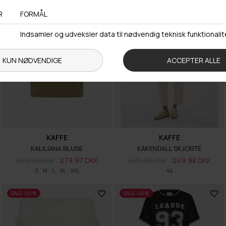
KAFFE
KAFFE
KALILIANA BLUSE
KAKENDALL SKJORTE
399,95 DKK
279,97 DKK
499,95 DKK
249,98 DKK
S
M
L
XL
XXL
44
SALE -50%
SALE -50%