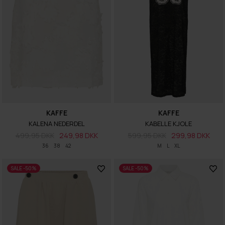
KAFFE
KAFFE
KALENA NEDERDEL
KABELLE KJOLE
499,95 DKK
249,98 DKK
599,95 DKK
299,98 DKK
36
38
42
M
L
XL
SALE -50%
SALE -50%