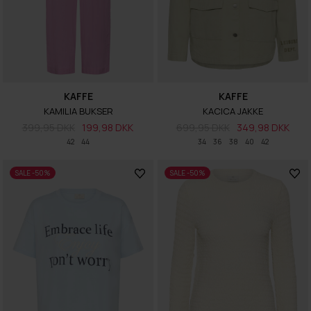
KAFFE
KAFFE
KAMILIA BUKSER
KACICA JAKKE
399,95 DKK
199,98 DKK
699,95 DKK
349,98 DKK
42
44
34
36
38
40
42
SALE -50%
SALE -50%