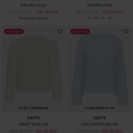
KALONI KJOLE
KAKERI KJOLE
599,95 DKK
299,98 DKK
599,95 DKK
299,98 DKK
Fås i mange størrelser
34
36
38
40
SALE -50%
SALE -50%
Findes i flere farver
Findes i flere farver
KAFFE
KAFFE
KAMETTA BLUSE
KAKOURTNEY BLUSE
399,95 DKK
199,98 DKK
399,95 DKK
199,98 DKK