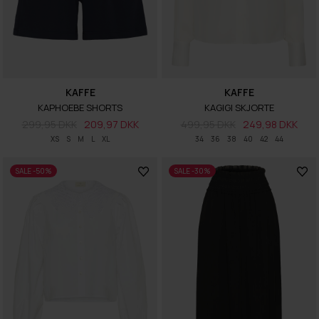
KAFFE
KAFFE
KAPHOEBE SHORTS
KAGIGI SKJORTE
299,95 DKK
209,97 DKK
499,95 DKK
249,98 DKK
XS
S
M
L
XL
34
36
38
40
42
44
SALE -50%
SALE -30%