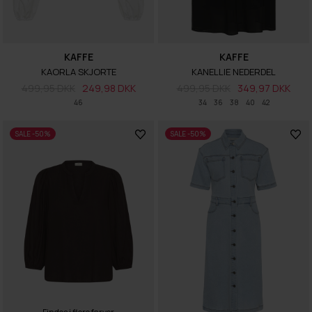
KAFFE
KAFFE
KAORLA SKJORTE
KANELLIE NEDERDEL
499,95 DKK
249,98 DKK
499,95 DKK
349,97 DKK
46
34
36
38
40
42
SALE -50%
SALE -50%