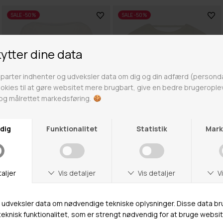
SALE -50%
SALE -50%
Findes i flere farver
KAFFE
KAFFE
KAKOURTNEY BLUSE
KAEMILIE BLUSE
399,95 DKK
199,98 DKK
499,95 DKK
249,98 DKK
40
42
44
XL
SALE -30%
SALE -50%