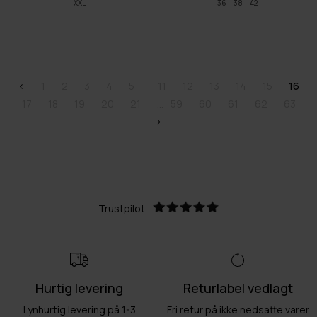
XXL
36
38
42
<
1
2
3
4
5
11
12
13
14
15
16
17
18
19
20
21
59
60
61
62
63
>
Trustpilot
Hurtig levering
Returlabel vedlagt
Lynhurtig levering på 1-3
Fri retur på ikke nedsatte varer