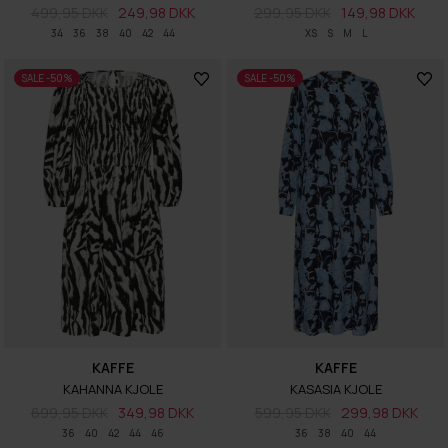
499,95 DKK
249,98 DKK
299,95 DKK
149,98 DKK
34
36
38
40
42
44
XS
S
M
L
SALE -50%
SALE -50%
KAFFE
KAFFE
KAHANNA KJOLE
KASASIA KJOLE
699,95 DKK
349,98 DKK
599,95 DKK
299,98 DKK
36
40
42
44
46
36
38
40
44