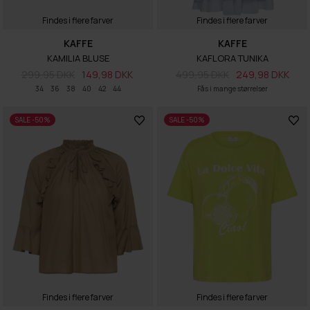
Findes i flere farver
Findes i flere farver
KAFFE
KAFFE
KAMILIA BLUSE
KAFLORA TUNIKA
299,95 DKK
149,98 DKK
499,95 DKK
249,98 DKK
34
36
38
40
42
44
Fås i mange størrelser
SALE -50%
SALE -50%
Findes i flere farver
Findes i flere farver