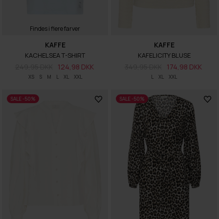
Findes i flere farver
KAFFE
KAFFE
KACHELSEA T-SHIRT
KAFELICITY BLUSE
249,95 DKK
124,98 DKK
349,95 DKK
174,98 DKK
XS
S
M
L
XL
XXL
L
XL
XXL
SALE -50%
SALE -50%