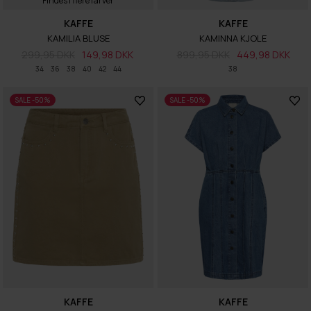
Findes i flere farver
KAFFE
KAFFE
KAMILIA BLUSE
KAMINNA KJOLE
299,95 DKK
149,98 DKK
899,95 DKK
449,98 DKK
34
36
38
40
42
44
38
SALE -50%
SALE -50%
KAFFE
KAFFE