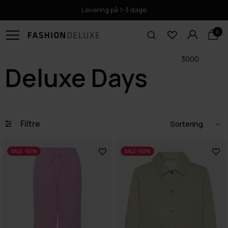
Levering på 1-3 dage
0
3000
Deluxe Days
Filtre
SALE -50%
SALE -50%