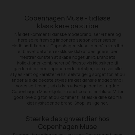
Copenhagen Muse - tidløse
klassikere på stribe
Når det kommer til danske modebrand, ser vi flere og
flere spire frem og imponere sæson efter sæson.
Heriblandt finder vi Copenhagen Muse, der på rekordtid
er blevet del af en eksklusiv klub af designere, der
mestrer kunsten at skabe noget unikt. Brandets
kollektioner kombinerer på fineste vis klassikere til
garderoben med imponerende detaljer, som giver alle
styles kant og karakter.Vi har selvfølgelig sørget for, at du
finder alle de bedste styles fra det danske modebrand i
vores sortiment, så du kan udvælge den helt rigtige
Copenhagen Muse-kjole, -trenchcoat eller -bluse. Vi tør
godt love dig for, at du kommer til at elske dine køb fra
det nyskabende brand. Shop løs lige her.
Stærke designværdier hos
Copenhagen Muse
En stærk fortælling og en klar vision. Det er noget, som