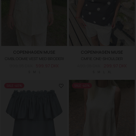
COPENHAGEN MUSE
COPENHAGEN MUSE
CMBLOOMIE VEST MED BRODERI
CMFIE ONE-SHOULDER
999,95 DKK
599,97 DKK
499,95 DKK
299,97 DKK
S
M
L
S
M
L
XL
SALE -40%
SALE -40%