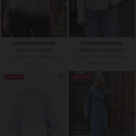
COPENHAGEN MUSE
COPENHAGEN MUSE
CMFALLON T-SHIRT
CMBLAIRE KORT SKJORTE
599,95 DKK
299,98 DKK
599,95 DKK
239,98 DKK
XS
S
M
XXS/XS
S/M
L/XL
SALE -60%
SALE -60%