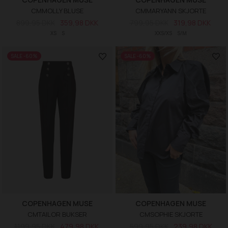
CMMOLLY BLUSE
CMMARYANN SKJORTE
899,95 DKK
359,98 DKK
799,95 DKK
319,98 DKK
XS
S
XXS/XS
S/M
SALE -60%
SALE -60%
COPENHAGEN MUSE
COPENHAGEN MUSE
CMTAILOR BUKSER
CMSOPHIE SKJORTE
1.199,95 DKK
479,98 DKK
599,95 DKK
239,98 DKK