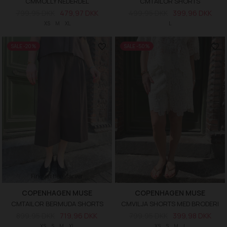
CMMOLLY NEDERDEL
CMTAILOR SHORTS
799,95 DKK
479,97 DKK
499,95 DKK
399,96 DKK
XS
M
XL
L
SALE -20%
SALE -50%
Findes i flere farver
COPENHAGEN MUSE
COPENHAGEN MUSE
CMTAILOR BERMUDA SHORTS
CMVILJA SHORTS MED BRODERI
899,95 DKK
719,96 DKK
799,95 DKK
399,98 DKK
XS
S
M
XL
XS
S
M
L