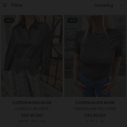
Filtre
NEW
NEW
COPENHAGEN MUSE
COPENHAGEN MUSE
CMDOLLY-SKJORTE
CMNATACHA-PULLOVER
999,95 DKK
599,95 DKK
XXS/XS
S/M
L/XL
S
M
L
XL