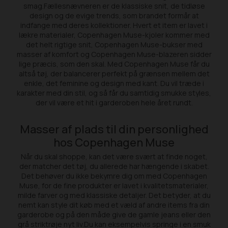
smag.Fællesnævneren er de klassiske snit, de tidløse
design og de evige trends, som brandet formår at
indfange med deres kollektioner. Hvert et item er lavet i
lækre materialer, Copenhagen Muse-kjoler kommer med
det helt rigtige snit, Copenhagen Muse-bukser med
masser af komfort og Copenhagen Muse-blazeren sidder
lige præcis, som den skal. Med Copenhagen Muse får du
altså tøj, der balancerer perfekt på grænsen mellem det
enkle, det feminine og design med kant. Du vil træde i
karakter med din stil, og så får du samtidig smukke styles,
der vil være et hit i garderoben hele året rundt.
Masser af plads til din personlighed
hos Copenhagen Muse
Når du skal shoppe, kan det være svært at finde noget,
der matcher det tøj, du allerede har hængende i skabet.
Det behøver du ikke bekymre dig om med Copenhagen
Muse, for de fine produkter er lavet i kvalitetsmaterialer,
milde farver og med klassiske detaljer. Det betyder, at du
nemt kan style dit køb med et væld af andre items fra din
garderobe og på den måde give de gamle jeans eller den
grå striktrøje nyt liv.Du kan eksempelvis springe i en smuk