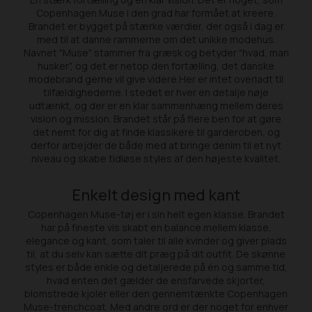
Copenhagen Muse i den grad har formået at kreere.
Brandet er bygget på stærke værdier, der også i dag er
med til at danne rammerne om det unikke modehus.
Navnet "Muse" stammer fra græsk og betyder "hvad, man
husker", og det er netop den fortælling, det danske
modebrand gerne vil give videre.Her er intet overladt til
tilfældighederne. I stedet er hver en detalje nøje
udtænkt, og der er en klar sammenhæng mellem deres
vision og mission. Brandet står på flere ben for at gøre
det nemt for dig at finde klassikere til garderoben, og
derfor arbejder de både med at bringe denim til et nyt
niveau og skabe tidløse styles af den højeste kvalitet.
Enkelt design med kant
Copenhagen Muse-tøj er i sin helt egen klasse. Brandet
har på fineste vis skabt en balance mellem klasse,
elegance og kant, som taler til alle kvinder og giver plads
til, at du selv kan sætte dit præg på dit outfit. De skønne
styles er både enkle og detaljerede på én og samme tid,
hvad enten det gælder de ensfarvede skjorter,
blomstrede kjoler eller den gennemtænkte Copenhagen
Muse-trenchcoat. Med andre ord er der noget for enhver