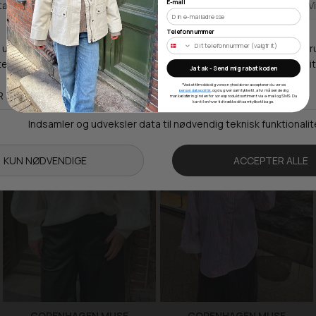
E-mail
COPENHAGEN MUSE
COPENHAGEN MUSE
Telefonnummer
CMPIPER SKJORTE MED AFTAGELIGT SLIPS
CMLEA NEDERDEL
599,95 DKK
239,98 DKK
1.299,95 DKK
519,98 DKK
Ja tak - Send mig rabatkoden
XXS/XS
S/M
L/XL
S
M
L
*Ved at tilmelde dig vores nyhedsbrev accepterer du vores
persondatapolitik
, og du giver samtykke til, at vi må sende dig
markedsføring inden for vores produktsortiment via e-mail og SMS. Du
kan til enhver tid trække dit samtykke tilbage.
SALE -60%
SALE -60%
COPENHAGEN MUSE
COPENHAGEN MUSE