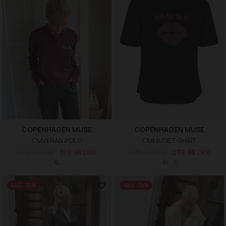
COPENHAGEN MUSE
COPENHAGEN MUSE
CMVERAN POLO
CMMUSE T-SHIRT
799,95 DKK
319,98 DKK
599,95 DKK
239,98 DKK
XL
XS
S
SALE -70%
SALE -70%