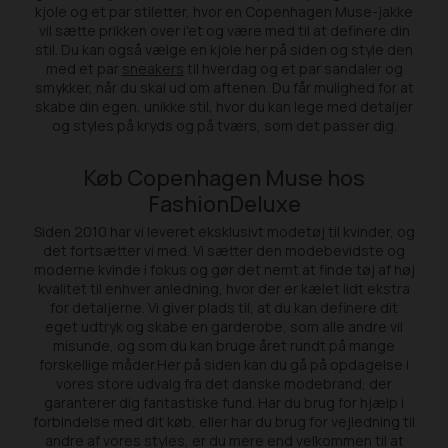
kjole og et par stiletter, hvor en Copenhagen Muse-jakke
vil sætte prikken over i'et og være med til at definere din
stil. Du kan også vælge en kjole her på siden og style den
med et par
sneakers
til hverdag og et par sandaler og
smykker, når du skal ud om aftenen. Du får mulighed for at
skabe din egen, unikke stil, hvor du kan lege med detaljer
og styles på kryds og på tværs, som det passer dig.
Køb Copenhagen Muse hos
FashionDeluxe
Siden 2010 har vi leveret eksklusivt modetøj til kvinder, og
det fortsætter vi med. Vi sætter den modebevidste og
moderne kvinde i fokus og gør det nemt at finde tøj af høj
kvalitet til enhver anledning, hvor der er kælet lidt ekstra
for detaljerne. Vi giver plads til, at du kan definere dit
eget udtryk og skabe en garderobe, som alle andre vil
misunde, og som du kan bruge året rundt på mange
forskellige måder.Her på siden kan du gå på opdagelse i
vores store udvalg fra det danske modebrand, der
garanterer dig fantastiske fund. Har du brug for hjælp i
forbindelse med dit køb, eller har du brug for vejledning til
andre af vores styles, er du mere end velkommen til at