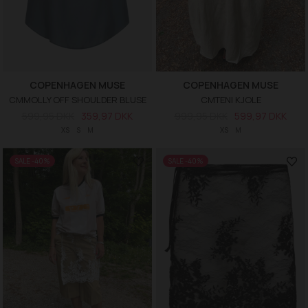
COPENHAGEN MUSE
COPENHAGEN MUSE
CMMOLLY OFF SHOULDER BLUSE
CMTENI KJOLE
599,95 DKK
359,97 DKK
999,95 DKK
599,97 DKK
XS
S
M
XS
M
SALE -40%
SALE -40%