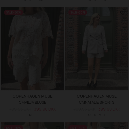
SALE -50%
SALE -50%
COPENHAGEN MUSE
COPENHAGEN MUSE
CMVILJA BLUSE
CMNATALIE SHORTS
799,95 DKK
399,98 DKK
799,95 DKK
399,98 DKK
M
L
XS
S
M
L
SALE -50%
SALE -50%