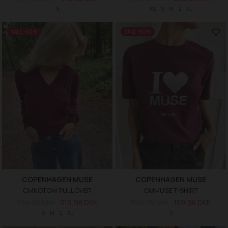
S
XS
S
M
L
XL
SALE -60%
SALE -60%
Findes i flere farver
COPENHAGEN MUSE
COPENHAGEN MUSE
CMKOTOM PULLOVER
CMMUSE T-SHIRT
799,95 DKK
319,98 DKK
399,95 DKK
159,98 DKK
S
M
L
XL
S