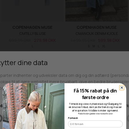
COPENHAGEN MUSE
COPENHAGEN MUSE
CMTILLY BLUSE
CMANOUK DENIM KJOLE
699,95 DKK
279,98 DKK
1.499,95 DKK
599,98 DKK
L
S
M
L
XL
SALE -60%
SALE -60%
Få 15% rabat på din
første ordre
Tilmeld dig vores nyhedsklub og få adgang til
eksklusive tilbud, de nyeste trends og masser
af inspiration til både kvinder og mænd.
*Rabatkoden gælder ikke nedsatte varer.
Fornavn