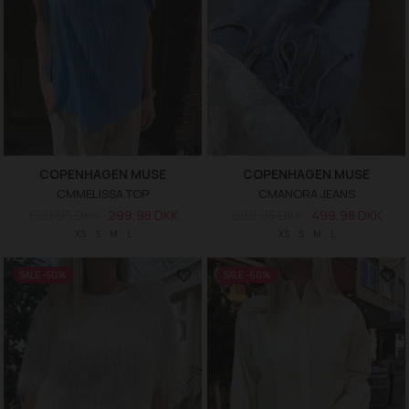
COPENHAGEN MUSE
COPENHAGEN MUSE
CMMELISSA TOP
CMANORA JEANS
599,95 DKK
299,98 DKK
999,95 DKK
499,98 DKK
XS
S
M
L
XS
S
M
L
SALE -50%
SALE -60%