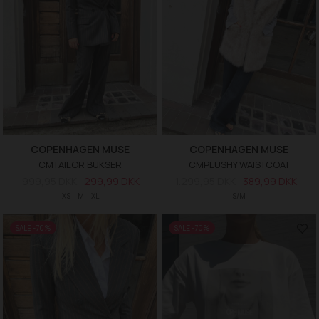
COPENHAGEN MUSE
COPENHAGEN MUSE
CMTAILOR BUKSER
CMPLUSHY WAISTCOAT
999,95 DKK
299,99 DKK
1.299,95 DKK
389,99 DKK
XS
M
XL
S/M
SALE -70%
SALE -70%