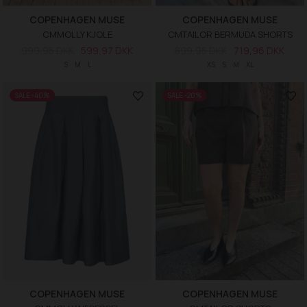
COPENHAGEN MUSE
COPENHAGEN MUSE
CMMOLLY KJOLE
CMTAILOR BERMUDA SHORTS
999,95 DKK
599,97 DKK
899,95 DKK
719,96 DKK
S
M
L
XS
S
M
XL
SALE -40%
SALE -20%
COPENHAGEN MUSE
COPENHAGEN MUSE