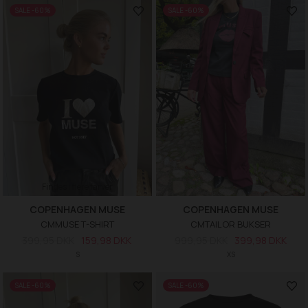
SALE -60%
SALE -60%
Findes i flere farver
COPENHAGEN MUSE
COPENHAGEN MUSE
CMMUSE T-SHIRT
CMTAILOR BUKSER
399,95 DKK
159,98 DKK
999,95 DKK
399,98 DKK
S
XS
SALE -60%
SALE -60%