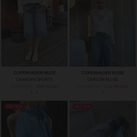
COPENHAGEN MUSE
COPENHAGEN MUSE
CMANORA SHORTS
CMFLOW BLUSE
799,95 DKK
399,98 DKK
499,95 DKK
249,98 DKK
S
M
S
SALE -50%
SALE -50%