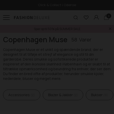
Click & Collect i Odense
0
Spar op til 50% på SUMMER SALE
Forside
Copenhagen Muse
Copenhagen Muse
58
Copenhagen Muse er et unikt og spændende brand, der er
designet til at tilføje et strejf af elegance og stil til din
garderobe. Deres smukke og sofistikerede produkter er
inspireret af den ikoniske skønhed i København og er skabt til at
tiltrække opmærksomhed og beundring fra enhver, der ser dem.
Du finder en bred vifte af produkter, herunder smukke kjoler,
nederdele, bluser og meget mere.
Accessories
Blazer & Jakker
Bukser
2
2
9