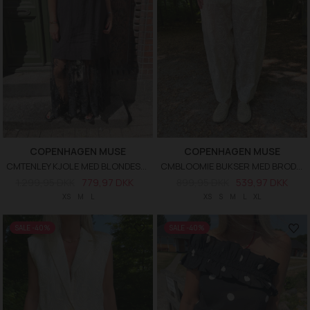
COPENHAGEN MUSE
COPENHAGEN MUSE
CMTENLEY KJOLE MED BLONDESKØRT
CMBLOOMIE BUKSER MED BRODERI
1.299,95 DKK
779,97 DKK
899,95 DKK
539,97 DKK
XS
M
L
XS
S
M
L
XL
SALE -40%
SALE -40%