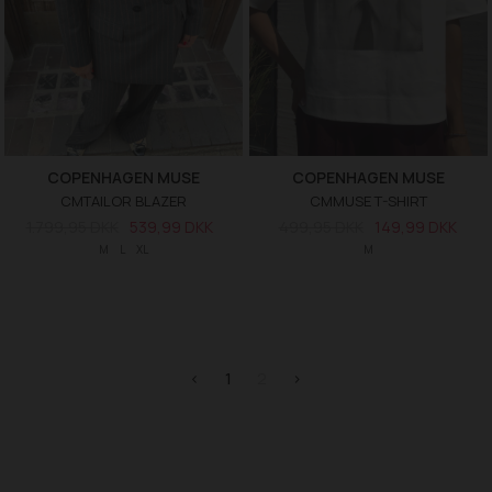
COPENHAGEN MUSE
COPENHAGEN MUSE
CMTAILOR BLAZER
CMMUSE T-SHIRT
1.799,95 DKK
539,99 DKK
499,95 DKK
149,99 DKK
M
L
XL
M
<
1
2
>