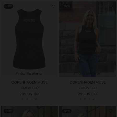
NEW
NEW
Findes i flere farver
Findes i flere farver
COPENHAGEN MUSE
COPENHAGEN MUSE
CMSIV TOP
CMSIV TOP
299,95 DKK
299,95 DKK
S
M
L
XL
S
M
L
XL
NEW
NEW