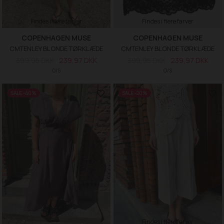
Findes i flere farver
Findes i flere farver
COPENHAGEN MUSE
COPENHAGEN MUSE
CMTENLEY BLONDE TØRKLÆDE
CMTENLEY BLONDE TØRKLÆDE
399,95 DKK
239,97 DKK
399,95 DKK
239,97 DKK
O/S
O/S
SALE -40%
SALE -20%
Findes i flere farver