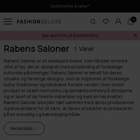
Gratis bytte & retur*
0
Spar op til 50% på SUMMER SALE
Forside
Rabens Saloner
Rabens Saloner
1
Rabens Saloner er et eksklusivt brand, som tilbyder en bred
vifte af tøj, der er designet med en blanding af forskellige
kulturelle påvirkninger. Rabens Saloner er kendt for deres
smukke og farverige designs, som er inspireret af forskellige
kultur traditioner og håndværk fra hele verden. Hver enkelt
produkt er skabt med omhu og opmærksomhed på detaljerne,
og er lavet af de fineste materialer og med en høj kvalitet.
Rabens Saloner arbejder tæt sammen med deres producenter
og leverandører for at sikre, at deres produkter er produceret
på en ansvarlig og bæredygtig måde.
Nederdele
1