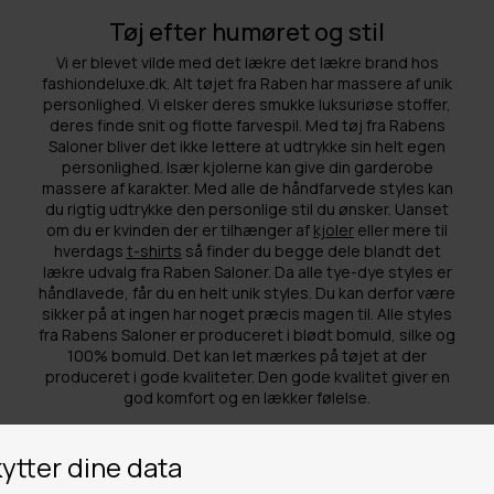
Tøj efter humøret og stil
Vi er blevet vilde med det lækre det lækre brand hos
fashiondeluxe.dk. Alt tøjet fra Raben har massere af unik
personlighed. Vi elsker deres smukke luksuriøse stoffer,
deres finde snit og flotte farvespil. Med tøj fra Rabens
Saloner bliver det ikke lettere at udtrykke sin helt egen
personlighed. Især kjolerne kan give din garderobe
massere af karakter. Med alle de håndfarvede styles kan
du rigtig udtrykke den personlige stil du ønsker. Uanset
om du er kvinden der er tilhænger af
kjoler
eller mere til
hverdags
t-shirts
så finder du begge dele blandt det
lækre udvalg fra Raben Saloner. Da alle tye-dye styles er
håndlavede, får du en helt unik styles. Du kan derfor være
sikker på at ingen har noget præcis magen til. Alle styles
fra Rabens Saloner er produceret i blødt bomuld, silke og
100% bomuld. Det kan let mærkes på tøjet at der
produceret i gode kvaliteter. Den gode kvalitet giver en
god komfort og en lækker følelse.
Boheme og afslappethed
Rabens Saloner emmer af en afslappet bohemestil, som