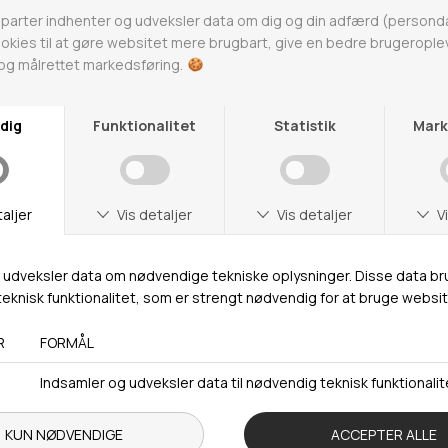
er super nem at inkorporere i sin garderobe. Med de
afslappede styles kan du på enkel vis gøre dem til en del
af din personlige stil, ved eksempelvis at kombinere et
par Rabens Saloner bukser, med en taske eller et
tørklæde. Har du lyst til at gøre noget ekstra ud af dig
selv, eller er du i humør til et mere afslappet look, så kan
tøjet også sammensættes på et hav af forskellige måder,
alt afhængig af, hvilket udtryk du ønsker. Hvad end du er
på udkig efter en kjole, et par bukser eller noget helt
tredje, så kan du bruge de forskellige styles fra Rabens
Saloner til enhver anledning. Til sommerens strandture
kan vi klart anbefale Rabens Saloner bikini, som du ofte
kan finde her på FashionDeluxe eller på Rabens Saloner
online shop. Hvis du derimod hurtig skal gøre dig klar til en
festlig aften, i godt selskab, er en Rabens Saloner kimono
det helt rette valg. Tøjet fra Raben Saloner er udviklet til
at kunne kombineres på kryds og tværs, for at opnår en
personlig og helt igennem unik stil, med et twist af
østens mystik.