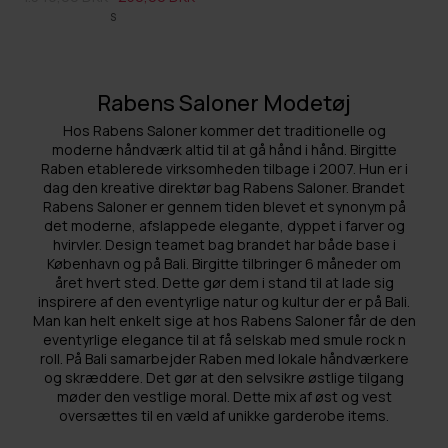
S
Rabens Saloner Modetøj
Hos Rabens Saloner kommer det traditionelle og
moderne håndværk altid til at gå hånd i hånd. Birgitte
Raben etablerede virksomheden tilbage i 2007. Hun er i
dag den kreative direktør bag Rabens Saloner. Brandet
Rabens Saloner er gennem tiden blevet et synonym på
det moderne, afslappede elegante, dyppet i farver og
hvirvler. Design teamet bag brandet har både base i
København og på Bali. Birgitte tilbringer 6 måneder om
året hvert sted. Dette gør dem i stand til at lade sig
inspirere af den eventyrlige natur og kultur der er på Bali.
Man kan helt enkelt sige at hos Rabens Saloner får de den
eventyrlige elegance til at få selskab med smule rock n
roll. På Bali samarbejder Raben med lokale håndværkere
og skræddere. Det gør at den selvsikre østlige tilgang
møder den vestlige moral. Dette mix af øst og vest
oversættes til en væld af unikke garderobe items.