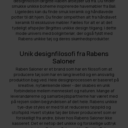
designfilosofi Birgitte Raben arbejder ud fra. Du finder
smukke unikke boheme inspirerede havemøbler fra Bali.
Ligeledes kan du finde smuk keramik og håndlavede
potter til dit hjem. Du finder simpelthen alt fra håndlavet
keramik til eksklusive møbler. Fælles for alt er at det
tydeligt afspejler Birgittes unikke design tilgang. I dette
mode univers med boliginteriør, der også fyldt med
Rabens unikke tøj og deres skønhedsprodukter.
Unik designfilosofi fra Rabens
Saloner
Raben Saloner er et brand som har en filosofi om at
producere tøj som har en lang levetid og en ansvarlig
produktion bag ved. Hele designprocessen er baseret på
kreative, nytænkende ideer - der skabes en unik
forbindelse mellem mennesket og naturen. Mange af
leverandørerne og samarbejdspartnerne har været med
på rejsen siden begyndelsen af det hele. Rabens unikke
tye-dye styles er med til at reduceres tøjspild og
stofspild. Hvert stykke tøj der bliver produceret som er
forskelligt fra andre, bliver hos Rabens Saloner ikke
kasseret. Det er netop det unikke og forskellige udtryk