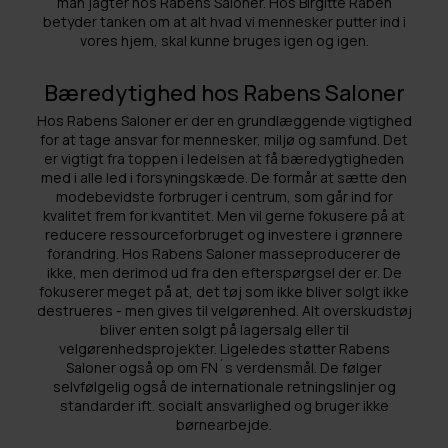
man jagter hos Rabens Saloner. Hos Birgitte Raben
betyder tanken om at alt hvad vi mennesker putter ind i
vores hjem, skal kunne bruges igen og igen.
Bæredytighed hos Rabens Saloner
Hos Rabens Saloner er der en grundlæggende vigtighed
for at tage ansvar for mennesker, miljø og samfund. Det
er vigtigt fra toppen i ledelsen at få bæredygtigheden
med i alle led i forsyningskæde. De formår at sætte den
modebevidste forbruger i centrum, som går ind for
kvalitet frem for kvantitet. Men vil gerne fokusere på at
reducere ressourceforbruget og investere i grønnere
forandring. Hos Rabens Saloner masseproducerer de
ikke, men derimod ud fra den efterspørgsel der er. De
fokuserer meget på at, det tøj som ikke bliver solgt ikke
destrueres - men gives til velgørenhed. Alt overskudstøj
bliver enten solgt på lagersalg eller til
velgørenhedsprojekter. Ligeledes støtter Rabens
Saloner også op om FN´s verdensmål. De følger
selvfølgelig også de internationale retningslinjer og
standarder ift. socialt ansvarlighed og bruger ikke
børnearbejde.