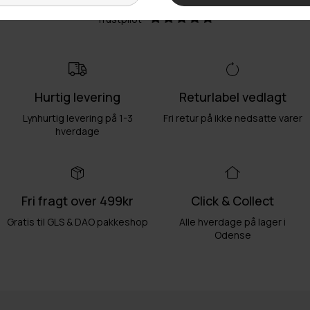
Trustpilot
Hurtig levering
Returlabel vedlagt
Lynhurtig levering på 1-3
Fri retur på ikke nedsatte varer
hverdage
Fri fragt over 499kr
Click & Collect
Gratis til GLS & DAO pakkeshop
Alle hverdage på lager i
Odense