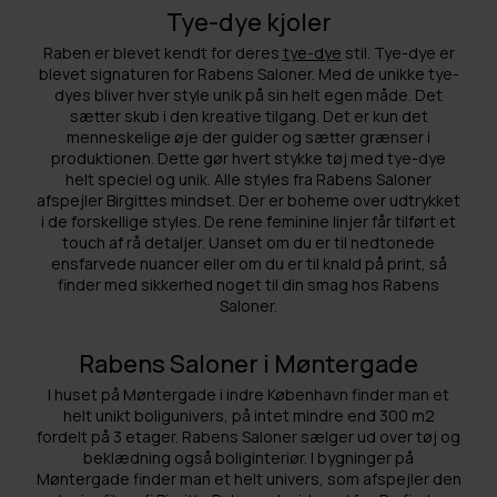
Tye-dye kjoler
Raben er blevet kendt for deres
tye-dye
stil. Tye-dye er
blevet signaturen for Rabens Saloner. Med de unikke tye-
dyes bliver hver style unik på sin helt egen måde. Det
sætter skub i den kreative tilgang. Det er kun det
menneskelige øje der guider og sætter grænser i
produktionen. Dette gør hvert stykke tøj med tye-dye
helt speciel og unik. Alle styles fra Rabens Saloner
afspejler Birgittes mindset. Der er boheme over udtrykket
i de forskellige styles. De rene feminine linjer får tilført et
touch af rå detaljer. Uanset om du er til nedtonede
ensfarvede nuancer eller om du er til knald på print, så
finder med sikkerhed noget til din smag hos Rabens
Saloner.
Rabens Saloner i Møntergade
I huset på Møntergade i indre København finder man et
helt unikt boligunivers, på intet mindre end 300 m2
fordelt på 3 etager. Rabens Saloner sælger ud over tøj og
beklædning også boliginteriør. I bygninger på
Møntergade finder man et helt univers, som afspejler den