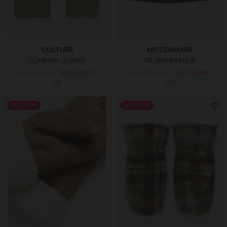
CULTURE
MP DENMARK
CUMERVA GLOVES
TRONDHEIM HUE
179,00 DKK
89,50 DKK
299,95 DKK
149,98 DKK
O/S
O/S
SALE -50%
SALE -50%