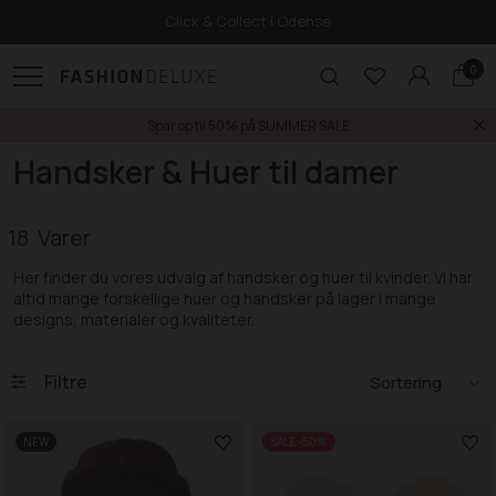
Click & Collect i Odense
0
Spar op til 50% på SUMMER SALE
Forside
Dame
Handsker & Huer til damer
Handsker & Huer til damer
18
Her finder du vores udvalg af handsker og huer til kvinder. Vi har
altid mange forskellige huer og handsker på lager i mange
designs, materialer og kvaliteter.
Filtre
NEW
SALE -50%