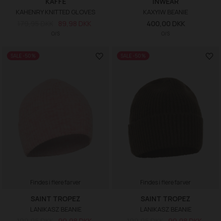
KAFFE
INWEAR
KAHENRY KNITTED GLOVES
KAXYIW BEANIE
179,95 DKK
89,98 DKK
400,00 DKK
O/S
O/S
SALE -50%
SALE -50%
Findes i flere farver
Findes i flere farver
SAINT TROPEZ
SAINT TROPEZ
LANIKASZ BEANIE
LANIKASZ BEANIE
199,95 DKK
99,98 DKK
199,95 DKK
99,98 DKK