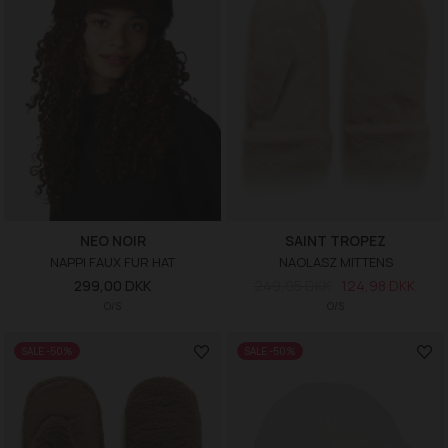
NEO NOIR
SAINT TROPEZ
NAPPI FAUX FUR HAT
NAOLASZ MITTENS
299,00 DKK
249,95 DKK
124,98 DKK
O/S
O/S
SALE -50%
SALE -50%