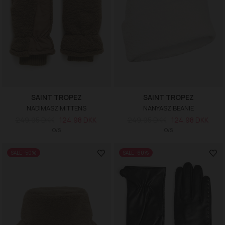
SAINT TROPEZ
SAINT TROPEZ
NADIMASZ MITTENS
NANYASZ BEANIE
249,95 DKK
124,98 DKK
249,95 DKK
124,98 DKK
O/S
O/S
SALE -50%
SALE -60%