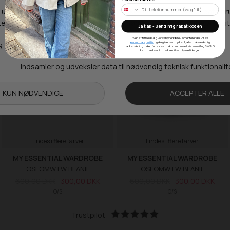
SALE -50%
SALE -50%
Ja tak - Send mig rabatkoden
*Ved at tilmelde dig vores nyhedsbrev accepterer du vores
persondatapolitik
, og du giver samtykke til, at vi må sende dig
markedsføring inden for vores produktsortiment via e-mail og SMS. Du
kan til enhver tid trække dit samtykke tilbage.
Findes i flere farver
Findes i flere farver
MY ESSENTIAL WARDROBE
MY ESSENTIAL WARDROBE
OSLOMW LW BEANIE
OSLOMW LW BEANIE
600,00 DKK
300,00 DKK
600,00 DKK
300,00 DKK
O/S
O/S
Trustpilot