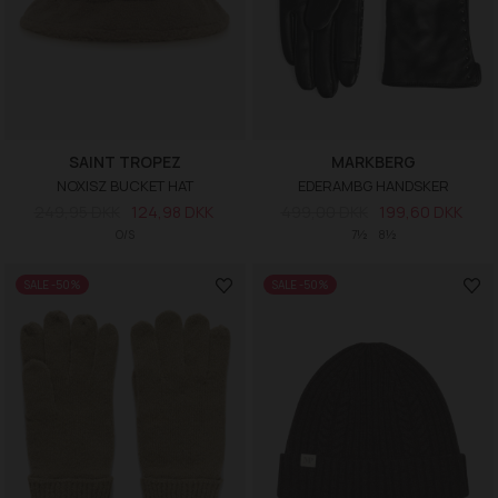
SAINT TROPEZ
MARKBERG
NOXISZ BUCKET HAT
EDERAMBG HANDSKER
249,95 DKK
124,98 DKK
499,00 DKK
199,60 DKK
O/S
7½
8½
SALE -50%
SALE -50%