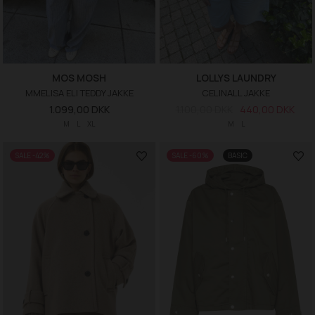
MOS MOSH
LOLLYS LAUNDRY
MMELISA ELI TEDDY JAKKE
CELINALL JAKKE
1.099,00 DKK
1.100,00 DKK
440,00 DKK
M
L
XL
M
L
SALE -42%
SALE -60%
BASIC