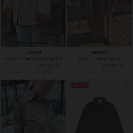
Findes i flere farver
Findes i flere farver
INWEAR
INWEAR
GRACELYNNIW JAKKE M. HÆTTE
GRACELYNNIW FRAKKE
1.500,00 DKK
1.050,00 DKK
1.800,00 DKK
900,00 DKK
34
36
38
40
42
44
32
34
36
38
40
42
SALE -25%