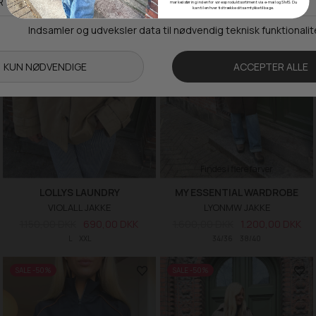
markedsføring inden for vores produktsortiment via e-mail og SMS. Du
kan til enhver tid trække dit samtykke tilbage.
Findes i flere farver
LOLLYS LAUNDRY
MY ESSENTIAL WARDROBE
VIOLALL JAKKE
LYONMW JAKKE
1.150,00 DKK
690,00 DKK
1.600,00 DKK
1.200,00 DKK
L
XXL
34/36
38/40
SALE -50%
SALE -50%