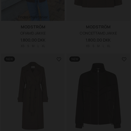
Findes i flere farver
MODSTRÖM
MODSTRÖM
OFIAMD JAKKE
CONCETTAMD JAKKE
1.800,00 DKK
1.800,00 DKK
XS
S
M
L
XL
XS
S
M
L
XL
NEW
NEW