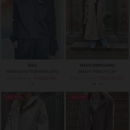
BALL
MADS NØRGAARD
BANICOLINA TRÆNINGSJAKKE
BENLEY TRENCHCOAT
1.000,00 DKK
500,00 DKK
2.600,00 DKK
1.300,00 DKK
M
38
40
SALE -30%
SALE -50%