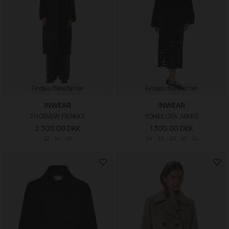
Findes i flere farver
Findes i flere farver
INWEAR
INWEAR
THORAIW FRAKKE
YONEKOIW JAKKE
2.300,00 DKK
1.300,00 DKK
42
44
46
36
38
40
42
44