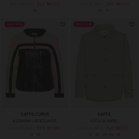
699,95 DKK
349,98 DKK
799,95 DKK
399,98 DKK
44
34
36
SALE -50%
SALE -50%
KAFFE CURVE
KAFFE
KCRAYNA LÆDERJAKKE
KACICA JAKKE
1.999,95 DKK
999,98 DKK
699,95 DKK
349,98 DKK
44
46
34
36
38
40
42