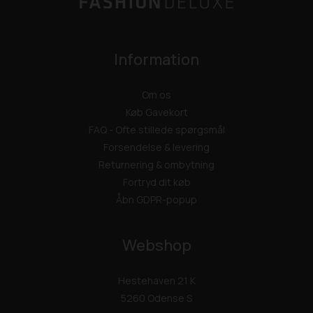
Information
Om os
Køb Gavekort
FAQ - Ofte stillede spørgsmål
Forsendelse & levering
Returnering & ombytning
Fortryd dit køb
Åbn GDPR-popup
Webshop
Hestehaven 21 K
5260 Odense S