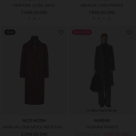
MMFIONE LEONI JAKKE
MMALVA LOISA FRAKKE
1.499,00 DKK
1.999,00 DKK
S
M
L
S
M
L
XL
NEW
SALE -50%
Findes i flere farver
MOS MOSH
INWEAR
MMALVA LOISA MOCK NECK FRAKKE
THORAIW FRAKKE
2.299,00 DKK
2.100,00 DKK
1.050,00 DKK