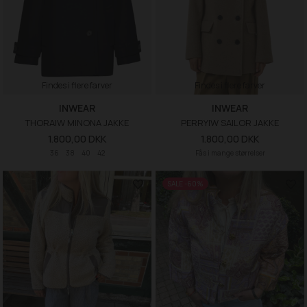
Findes i flere farver
Findes i flere farver
INWEAR
INWEAR
THORAIW MINONA JAKKE
PERRYIW SAILOR JAKKE
1.800,00 DKK
1.800,00 DKK
36
38
40
42
Fås i mange størrelser
SALE -60%