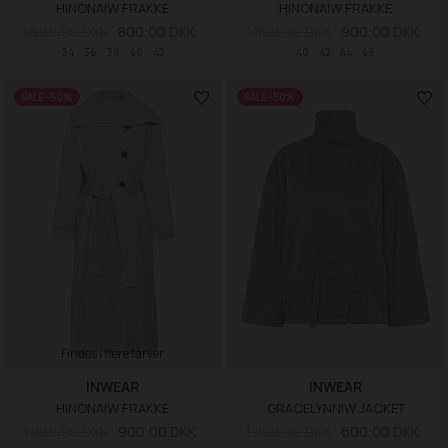
HINONAIW FRAKKE
HINONAIW FRAKKE
1.600,00 DKK
800,00 DKK
1.800,00 DKK
900,00 DKK
34
36
38
40
42
40
42
44
46
SALE -50%
SALE -50%
Findes i flere farver
INWEAR
INWEAR
HINONAIW FRAKKE
GRACELYNNIW JACKET
1.800,00 DKK
900,00 DKK
1.200,00 DKK
600,00 DKK