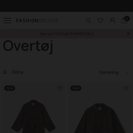
Gratis levering til pakkeshop ved køb over 499,-
0
Spar op til 50% på SUMMER SALE
301
Overtøj
Filtre
NEW
NEW