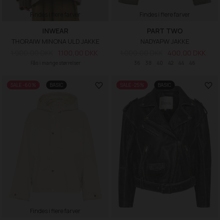
Findes i flere farver
Findes i flere farver
INWEAR
PART TWO
THORAIW MINONA ULD JAKKE
NADYAPW JAKKE
1.900,00 DKK
1.100,00 DKK
1.000,00 DKK
400,00 DKK
Fås i mange størrelser
36
38
40
42
44
46
SALE -60%
BASIC
SALE -25%
BASIC
Findes i flere farver