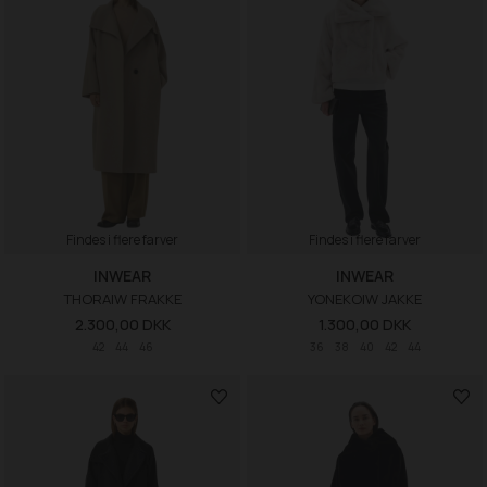
Findes i flere farver
Findes i flere farver
INWEAR
INWEAR
THORAIW FRAKKE
YONEKOIW JAKKE
2.300,00 DKK
1.300,00 DKK
42
44
46
36
38
40
42
44