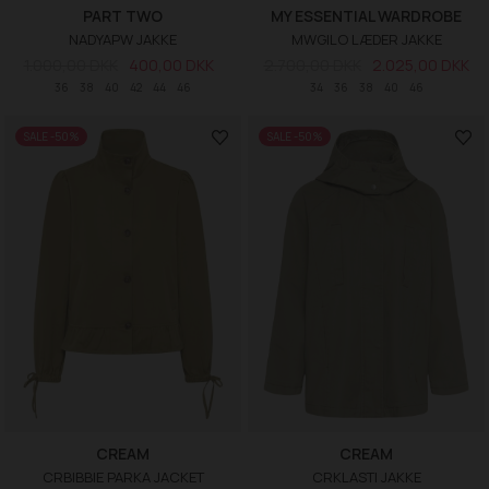
PART TWO
MY ESSENTIAL WARDROBE
NADYAPW JAKKE
MWGILO LÆDER JAKKE
1.000,00 DKK
400,00 DKK
2.700,00 DKK
2.025,00 DKK
36
38
40
42
44
46
34
36
38
40
46
SALE -50%
SALE -50%
CREAM
CREAM
CRBIBBIE PARKA JACKET
CRKLASTI JAKKE