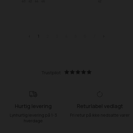
40
42
44
46
42
<
1
2
3
4
5
6
7
>
Trustpilot
Hurtig levering
Returlabel vedlagt
Lynhurtig levering på 1-3
Fri retur på ikke nedsatte varer
hverdage