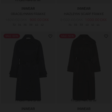
Findes i flere farver
INWEAR
INWEAR
GRACELYNNIW FRAKKE
HAIZLEYIW SCARF FRAKKE
1.800,00 DKK
900,00 DKK
2.000,00 DKK
1.000,00 DKK
32
34
36
38
40
42
34
36
38
40
42
44
SALE -50%
SALE -50%
Findes i flere farver
Findes i flere farver
INWEAR
INWEAR