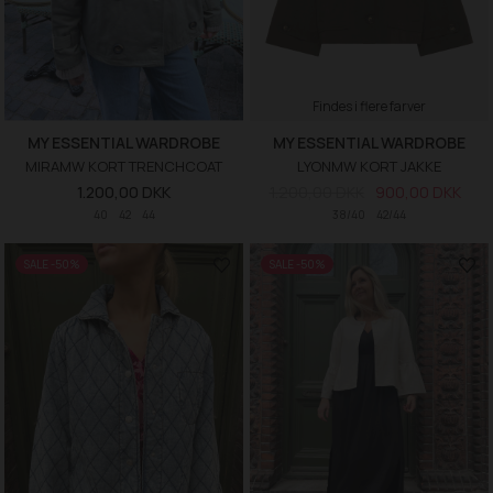
Findes i flere farver
MY ESSENTIAL WARDROBE
MY ESSENTIAL WARDROBE
MIRAMW KORT TRENCHCOAT
LYONMW KORT JAKKE
1.200,00 DKK
1.200,00 DKK
900,00 DKK
40
42
44
38/40
42/44
SALE -50%
SALE -50%