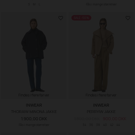
S
M
L
Fås i mange størrelser
SALE -50%
Findes i flere farver
Findes i flere farver
INWEAR
INWEAR
THORAIW MINONA JAKKE
PERRYIW JAKKE
1.900,00 DKK
1.800,00 DKK
900,00 DKK
Fås i mange størrelser
34
36
38
40
42
44