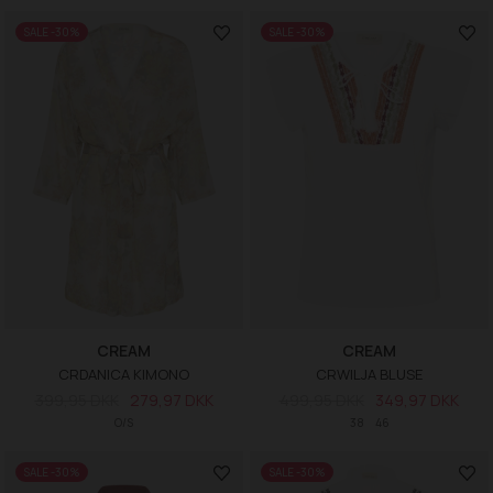
SALE -30%
SALE -30%
CREAM
CREAM
CRDANICA KIMONO
CRWILJA BLUSE
399,95 DKK
279,97 DKK
499,95 DKK
349,97 DKK
O/S
38
46
SALE -30%
SALE -30%