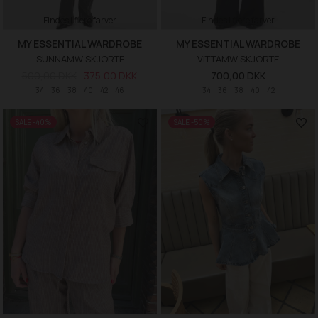
Findes i flere farver
Findes i flere farver
MY ESSENTIAL WARDROBE
MY ESSENTIAL WARDROBE
SUNNAMW SKJORTE
VITTAMW SKJORTE
500,00 DKK
375,00 DKK
700,00 DKK
34
36
38
40
42
46
34
36
38
40
42
SALE -40%
SALE -50%