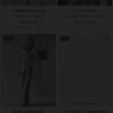
COPENHAGEN MUSE
CO´COUTURE
CMDOLLY-SKJORTE
HELLYCC STRIPE V-SHIRT
999,95 DKK
649,00 DKK
XXS/XS
S/M
L/XL
XS
S
M
L
XL
NEW
NEW
Findes i flere farver
MADS NØRGAARD
MY ESSENTIAL WARDROBE