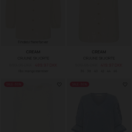
Findes i flere farver
CREAM
CREAM
CRJUNE SKJORTE
CRJUNE SKJORTE
699,95 DKK
489,97 DKK
599,95 DKK
419,97 DKK
Fås i mange størrelser
36
38
40
42
44
46
SALE -30%
SALE -30%