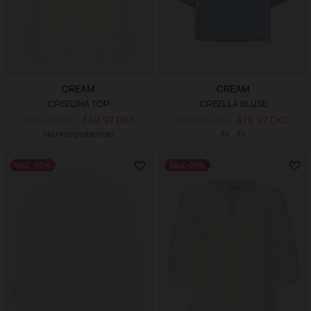
CREAM
CREAM
CRSELINA TOP
CRBELLA BLUSE
499,95 DKK
349,97 DKK
599,95 DKK
419,97 DKK
Fås i mange størrelser
36
38
SALE -30%
SALE -30%