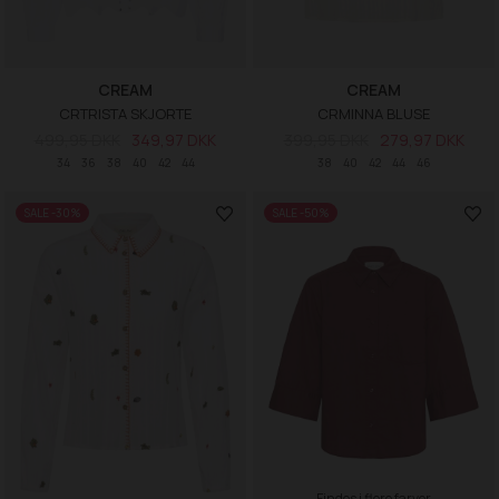
CREAM
CREAM
CRTRISTA SKJORTE
CRMINNA BLUSE
499,95 DKK
349,97 DKK
399,95 DKK
279,97 DKK
34
36
38
40
42
44
38
40
42
44
46
SALE -30%
SALE -50%
Findes i flere farver