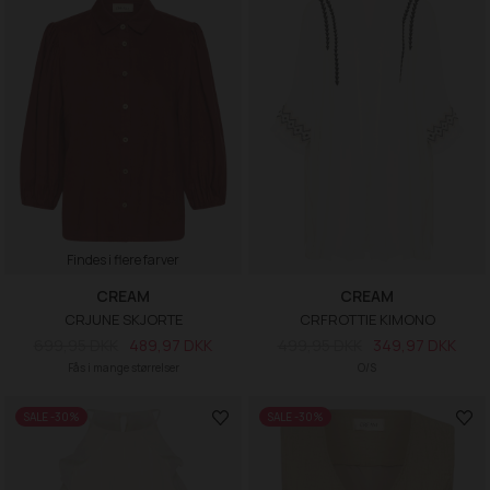
Findes i flere farver
CREAM
CREAM
CRJUNE SKJORTE
CRFROTTIE KIMONO
699,95 DKK
489,97 DKK
499,95 DKK
349,97 DKK
Fås i mange størrelser
O/S
SALE -30%
SALE -30%