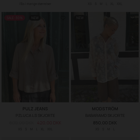
Fås i mange størrelser
XS
S
M
L
XL
XXL
SALE -30%
NEW
NEW
Findes i flere farver
PULZ JEANS
MODSTRÖM
PZLUCA LS SKJORTE
BABARAMD SKJORTE
600,00 DKK
420,00 DKK
850,00 DKK
XS
S
M
L
XL
XXL
XS
S
M
L