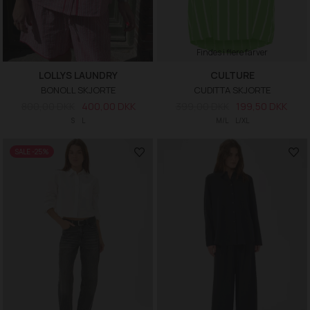
Findes i flere farver
LOLLYS LAUNDRY
CULTURE
BONOLL SKJORTE
CUDITTA SKJORTE
800,00 DKK
400,00 DKK
399,00 DKK
199,50 DKK
S
L
M/L
L/XL
SALE -25%