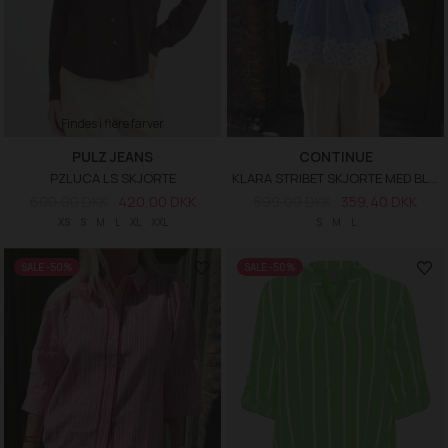
Findes i flere farver
PULZ JEANS
CONTINUE
PZLUCA LS SKJORTE
KLARA STRIBET SKJORTE MED BLONDER
600,00 DKK
420,00 DKK
599,00 DKK
359,40 DKK
XS
S
M
L
XL
XXL
S
M
L
SALE -50%
SALE -50%