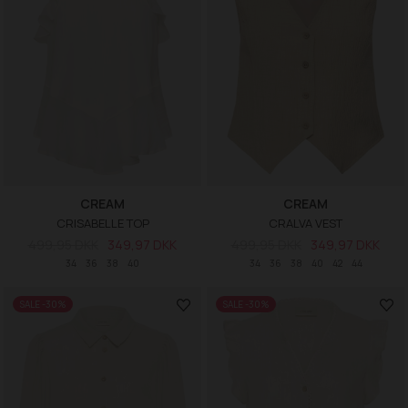
CREAM
CREAM
CRISABELLE TOP
CRALVA VEST
499,95 DKK
349,97 DKK
499,95 DKK
349,97 DKK
34
36
38
40
34
36
38
40
42
44
SALE -30%
SALE -30%