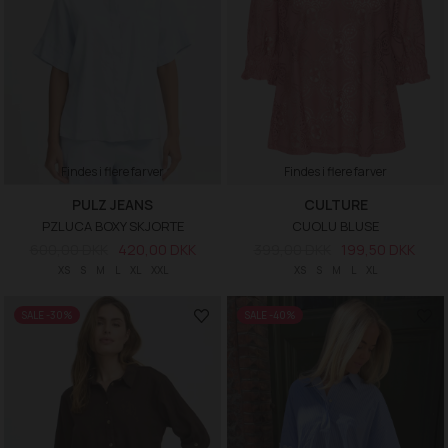
Findes i flere farver
Findes i flere farver
PULZ JEANS
CULTURE
PZLUCA BOXY SKJORTE
CUOLU BLUSE
600,00 DKK
420,00 DKK
399,00 DKK
199,50 DKK
XS
S
M
L
XL
XXL
XS
S
M
L
XL
SALE -30%
SALE -40%