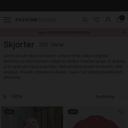
Click & Collect i Odense
0
Spar op til 50% på SUMMER SALE
Forside
Dame
Skjorter
Skjorter
765
Lorem ipsum dolor sit amet, consectetur adipiscing elit.
Summum a vobis bonum voluptas dicitur. Indicant pueri, in quibus
ut in speculis natura cernitur. Sed virtutem ipsam inchoavit, nihil
amplius. An eum discere ea mavis, quae cum plane perdidiceriti
nihil sciat.
Filtre
NEW
NEW