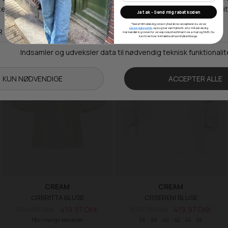
800,00 DKK
480,00 DKK
599,95 DKK
419,97 DKK
Ja tak - Send mig rabatkoden
34
36
38
40
42
34
38
42
46
*Ved at tilmelde dig vores nyhedsbrev accepterer du vores
persondatapolitik
, og du giver samtykke til, at vi må sende dig
markedsføring inden for vores produktsortiment via e-mail og SMS. Du
kan til enhver tid trække dit samtykke tilbage.
SALE -30%
SALE -30%
CREAM
CREAM
CRBRITTA BLUSE
CRSERENI BLUSE
599,95 DKK
419,97 DKK
599,95 DKK
419,97 DKK
Fås i mange størrelser
36
38
40
42
44
46