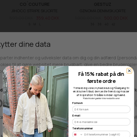
CO´COUTURE
GESTUZ
JIHOCC STRIPE SKJORTE
GZNOMA DENIMSKJORTE
599,00 DKK
359,40 DKK
1.000,00 DKK
500,00 DKK
S
M
L
36
38
40
42
SALE -40%
SALE -30%
Få 15% rabat på din
første ordre
Tilmeld dig vores nyhedsklub og få adgang til
eksklusive tilbud, de nyeste trends og masser
af inspiration til både kvinder og mænd.
*Rabatkoden gælder ikke nedsatte varer.
Fornavn
E-mail
INWEAR
CREAM
Telefonnummer
ROWANIW NEOLA SKJORTE
CRRONJA BLUSE