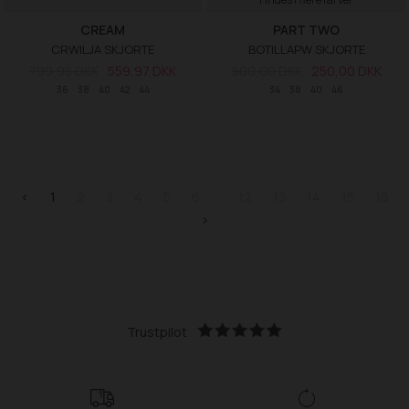
CREAM
PART TWO
CRWILJA SKJORTE
BOTILLAPW SKJORTE
799,95 DKK
559,97 DKK
500,00 DKK
250,00 DKK
36
38
40
42
44
34
38
40
46
<
1
2
3
4
5
6
12
13
14
15
16
>
Trustpilot