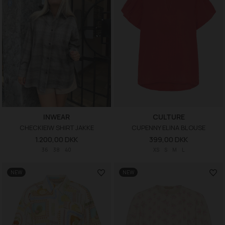
INWEAR
CULTURE
CHECKIEIW SHIRT JAKKE
CUPENNY ELINA BLOUSE
1.200,00 DKK
399,00 DKK
36
38
40
XS
S
M
L
NEW
NEW