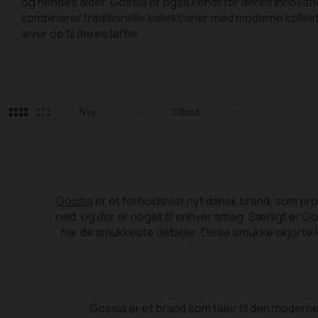
og hendes alder. Gossia er også kendt for deres innovative 
kombinerer traditionelle kollektioner med moderne kollekti
lever op til deres løfter.
Filtre
Luk
Nye
Tilbud
Gossia
er et forholdsvist nyt dansk brand, som prod
ned, og der er noget til enhver smag. Særligt er
har de smukkeste detaljer. Disse smukke skjorte
Gossia er et brand som taler til den moderne