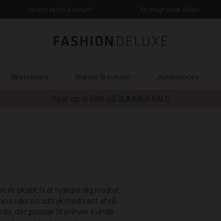
Gratis bytte & retur*
Fri fragt over 499kr
Bestsellers
Brands til kvinder
Accessories
Spar op til 50% på SUMMER SALE
t er skabt til at hjælpe dig med at
ine i deres udtryk med kant af rå
ode, der passer til enhver kvinde