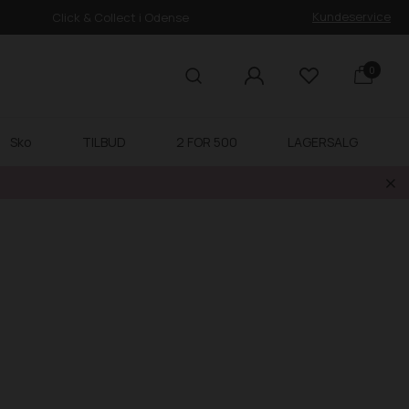
Kundeservice
Click & Collect i Odense
0
Sko
TILBUD
2 FOR 500
LAGERSALG