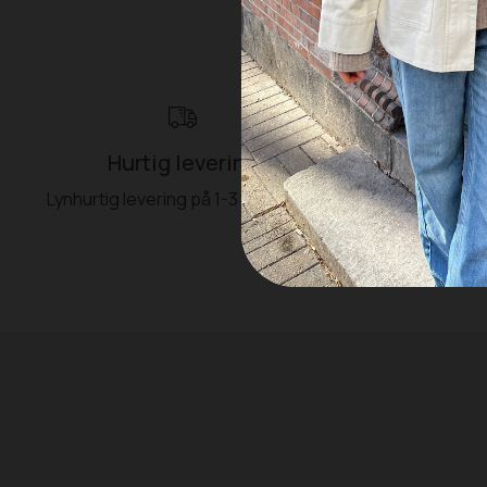
Hurtig levering
Ret
Lynhurtig levering på 1-3 hverdage
Fri retu