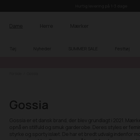
Hurtig levering på 1-3 dage
Dame
Herre
Mærker
Tøj
Nyheder
SUMMER SALE
Festtøj
Forside
Gossia
Gossia
Gossia er et dansk brand, der blev grundlagt i 2021. Mærke
opnå en stilfuld og smuk garderobe. Deres styles er femin
styrke og sporty islæt. De har et bredt udvalg indenfor m