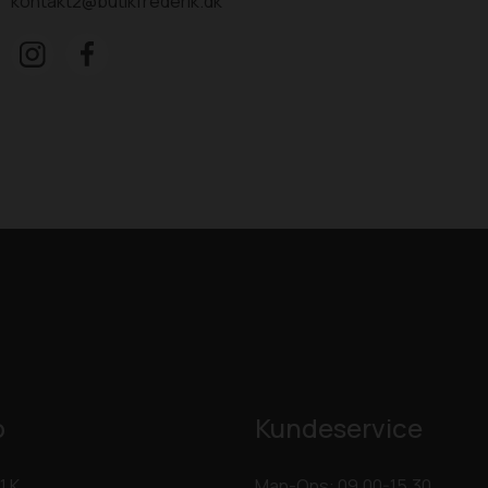
kontakt2@butikfrederik.dk
p
Kundeservice
1 K
Man-Ons: 09.00-15.30