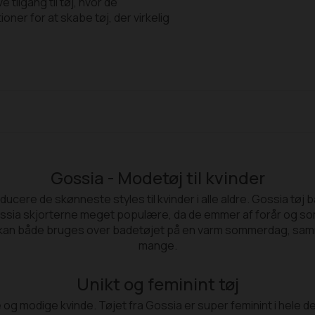
tilgang til tøj, hvor de
oner for at skabe tøj, der virkelig
Gossia - Modetøj til kvinder
ucere de skønneste styles til kvinder i alle aldre. Gossia tøj
 Gossia skjorterne meget populære, da de emmer af forår og 
 kan både bruges over badetøjet på en varm sommerdag, samm
mange.
Unikt og feminint tøj
 og modige kvinde. Tøjet fra Gossia er super feminint i hele de