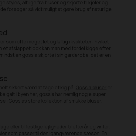
tyles, alt lige fra bluser og skjorte til kjoler og
e forsøger så vidt muligt at gøre brug af naturlige
med
 som ofte meget let og luftig i kvaliteten, hvilket
 et afslappet look kan man med fordel kigge efter
indst en gossia skjorte i sin garderobe, det er en
use
helt sikkert værd at tage et kig på.
Gossia bluser
er
ke galt i byen her, gossia har nemlig nogle super
se i Gossias store kollektion af smukke bluser.
eller til festlige lejligheder til efterår og vinter.
 kjoler som passer til den igangværende sæson. En