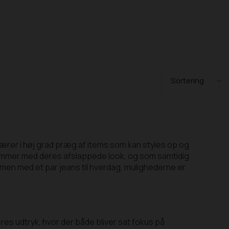
 bærer i høj grad præg af items som kan styles op og
sommer med deres afslappede look, og som samtidig
en med et par jeans til hverdag, mulighederne er
res udtryk, hvor der både bliver sat fokus på