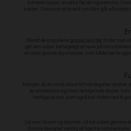
kvindekroppen, smukke farver og mønstre. Gossia tø
bukser. Gossia er et brand som ikke går på komprom
En
Blandt de populære
gossia skjorter
finder man et
gør den super behageligt at have på om sommeren 
en skøn gossia skjortekjole, som både kan bruges 
Fu
Mangler du en smuk bluse til hverdag eller ønsker du 
de smukkeste og mest detaljerede bluser, som kan
festlige bluser, som også kan styles ned til g
Ud over bluser og skjorter, så må vi ikke glemme d
Gossia designer nemlig alt lige fra sommerkjoler