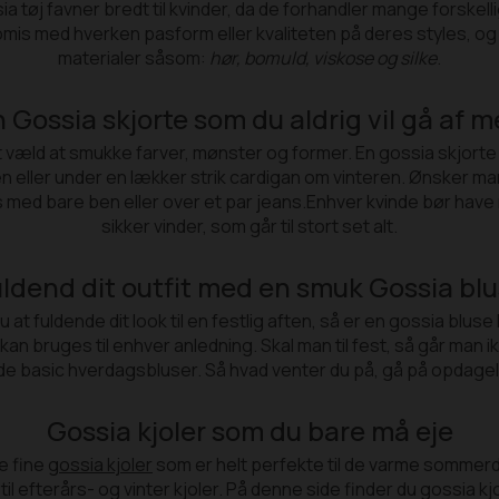
j favner bredt til kvinder, da de forhandler mange forskellige s
is med hverken pasform eller kvaliteten på deres styles, og d
materialer såsom:
hør, bomuld, viskose og silke
.
 Gossia skjorte som du aldrig vil gå af 
 væld at smukke farver, mønster og former. En gossia skjorte er
eller under en lækker strik cardigan om vinteren. Ønsker man
med bare ben eller over et par jeans.Enhver kvinde bør have m
sikker vinder, som går til stort set alt.
ldend dit outfit med en smuk Gossia bl
at fuldende dit look til en festlig aften, så er en gossia bluse 
 bruges til enhver anledning. Skal man til fest, så går man ik
ode basic hverdagsbluser. Så hvad venter du på, gå på opdagel
Gossia kjoler som du bare må eje
e fine
gossia kjoler
som er helt perfekte til de varme sommerdage 
 til efterårs- og vinter kjoler. På denne side finder du gossia