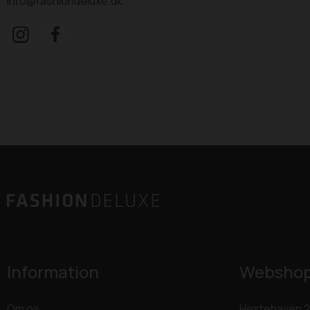
info@fashiondeluxe.dk
Information
Websho
Om os
Hestehaven 2