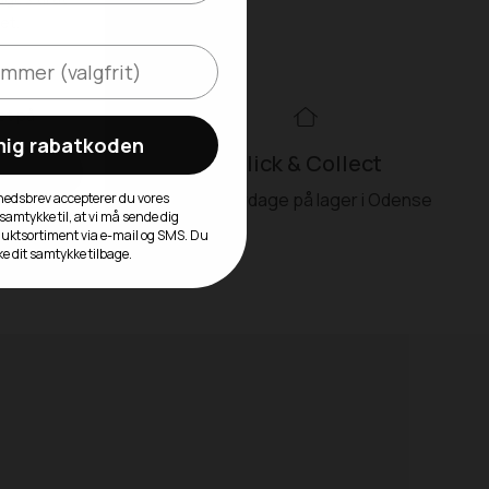
 mig rabatkoden
99kr
Click & Collect
akkeshop
Alle hverdage på lager i Odense
yhedsbrev accepterer du vores
 samtykke til, at vi må sende dig
duktsortiment via e-mail og SMS. Du
ke dit samtykke tilbage.