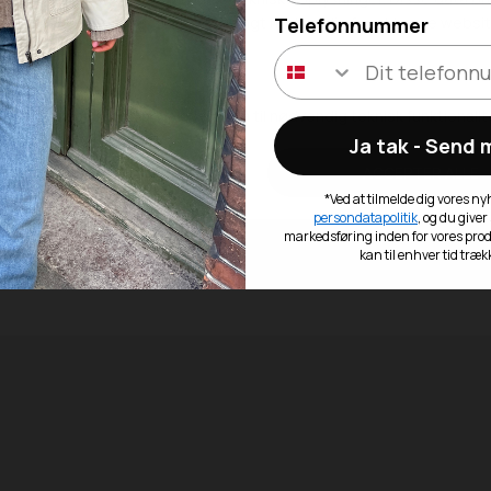
Telefonnummer
Trustpilot
Ja tak - Send
urlabel vedlagt
Fri fragt over 4
r på ikke nedsatte varer
Gratis til GLS & DAO p
*Ved at tilmelde dig vores n
persondatapolitik
, og du giver
markedsføring inden for vores pro
kan til enhver tid træk