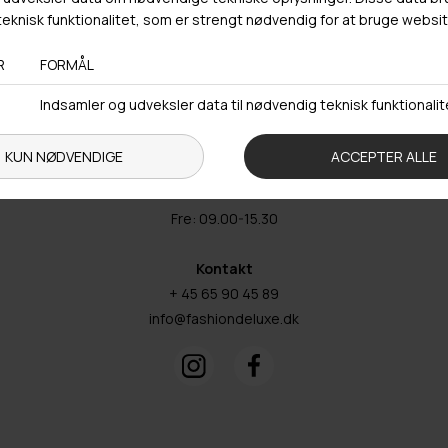
Adresse
Hestehaven 21 K
5260 Odense S
Åbningstider
Man-Ons: 09.00-15.30
Tors: 09.00-17.00
Fre: 09.00-15.30
Kontakt
+ 45 65 90 45 89
info@fashiondeluxe.dk