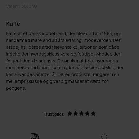
Varenr.
501040
Kaffe
Kaffe er et dansk modebrand, der blev stiftet i 1993, og
har dermed mere end 30 års erfaring i modeverden. Det
afspejles i deres altid relevante kollektioner, som både
indeholder hverdagsklassikere og festlige nyheder, der
følger tidens tendenser. De ønsker at fejre hverdagen
med deres sortiment, som byder på klassiske styles, der
kan anvendes år efter år. Deres produkter rangerer i en
mellemprisklasse og giver dig masser af værdi for
pengene.
Trustpilot