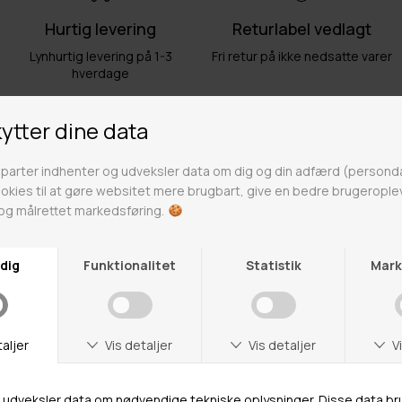
Hurtig levering
Returlabel vedlagt
Lynhurtig levering på 1-3
Fri retur på ikke nedsatte varer
hverdage
Fri fragt over 499kr
Click & Collect
Gratis til GLS & DAO pakkeshop
Alle hverdage på lager i
Odense
Butikker
Webshop lager