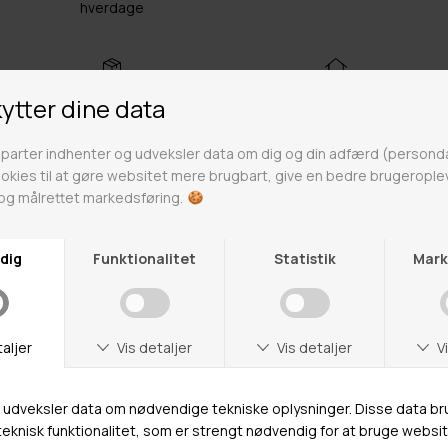
hverdage
Fri fragt over 499kr
Click & Collect
Gratis til GLS & DAO pakkeshop
Alle hverdage på lager i
Odense
Butikker
Webshop lager
Adresse
Hestehaven 21 K