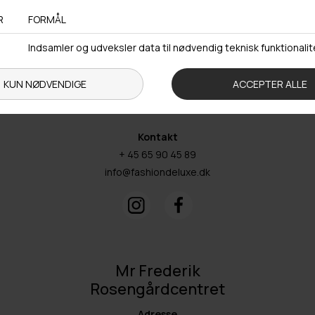
5260 Odense S
Åbningstider
Man-Ons: 09.00-15.30
Tors: 09.00-17.00
Fre: 09.00-15.30
Kontakt
+ 45 65 90 45 89
info@fashiondeluxe.dk
Mr Frederik
Rosengårdcentret
Adresse