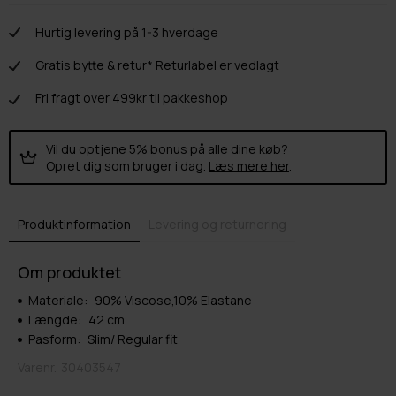
Hurtig levering på 1-3 hverdage
Gratis bytte & retur* Returlabel er vedlagt
Fri fragt over 499kr til pakkeshop
Vil du optjene 5% bonus på alle dine køb?
Opret dig som bruger i dag.
Læs mere her
.
Produktinformation
Levering og returnering
Om produktet
Materiale:
90% Viscose,10% Elastane
Længde:
42 cm
Pasform:
Slim/ Regular fit
Varenr.
30403547